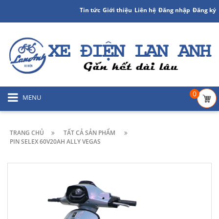
Tin tức
Giới thiệu
Liên hệ
Đăng nhập
Đăng ký
0
MENU
TRANG CHỦ
TẤT CẢ SẢN PHẨM
PIN SELEX 60V20AH ALLY VEGAS