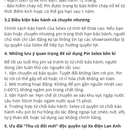
- Mạch điện tử và linh kiện: Bảo hành 12 tháng.
- Bảo hiểm cháy nổ: Pin được trang bị bảo hiểm cháy nổ kể từ
thời điểm kích hoạt, có thể gia hạn sau 1 năm.
3.2 Điều kiện bảo hành và chuyển nhượng
Chính sách bảo hành của Selex có tính kế thừa cao. Nếu bạn
bán hoặc chuyển nhượng pin trong thời hạn bảo hành, người
chủ mới chỉ cần đăng ký lại thông tin tại các showroom/đại lý
ủy quyền của Selex để tiếp tục hưởng quyền lợi.
4. Những lưu ý quan trọng để sử dụng Pin Selex bền bỉ
Để tối ưu tuổi thọ pin và tránh bị từ chối bảo hành, người
dùng cần tuân thủ các nguyên tắc sau:
1. Vận chuyển và bảo quản: Tuyệt đối không làm rơi pin. Pin
bị rơi có thể gây vỡ vỏ hoặc rò rỉ hóa chất không an toàn.
2. Môi trường hoạt động: Không để pin gần nguồn nhiệt cao
(>60°C), không ngâm pin trong chất lỏng.
3. Vận hành xe: Hạn chế di chuyển xe vào khu vực ngập nước
sâu hơn 50cm hoặc ngâm nước quá 15 phút.
4. Trường hợp từ chối bảo hành: Selex có quyền từ chối bảo
hành nếu pin bị hư hỏng do tác động ngoại lực (méo, nứt, vỡ),
tự ý tháo dỡ, hoặc sử dụng sạc không chính hãng.
5. Ưu đãi "Thu cũ đổi mới" độc quyền tại Xe điện Lan Anh