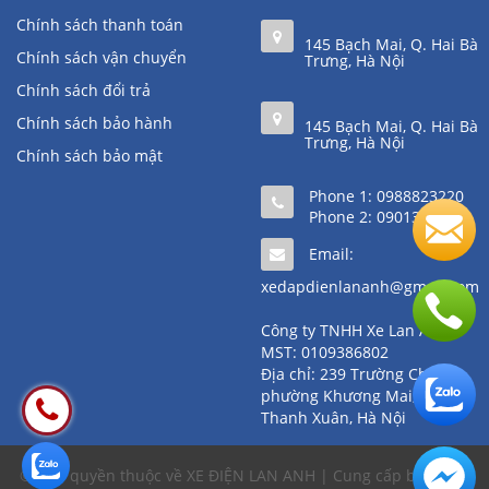
Chính sách thanh toán
145 Bạch Mai, Q. Hai Bà
Chính sách vận chuyển
Trưng, Hà Nội
Chính sách đổi trả
Chính sách bảo hành
145 Bạch Mai, Q. Hai Bà
Trưng, Hà Nội
Chính sách bảo mật
Phone 1:
0988823220
Phone 2:
0901361111
Email:
xedapdienlananh@gmail.com
Công ty TNHH Xe Lan Anh
MST: 0109386802
Địa chỉ: 239 Trường Chinh,
phường Khương Mai, quận
Thanh Xuân, Hà Nội
© Bản quyền thuộc về XE ĐIỆN LAN ANH | Cung cấp bởi
Sapo