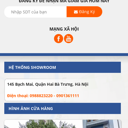
ĐĂNG KÝ ĐỂ NHẬN MÃ GIẢM GIÁ HÔM NAY
Đăng Ký
MẠNG XÃ HỘI
HỆ THỐNG SHOWROOM
145 Bạch Mai, Quận Hai Bà Trưng, Hà Nội
Điện thoại: 0988823220 - 0901361111
HÌNH ẢNH CỬA HÀNG