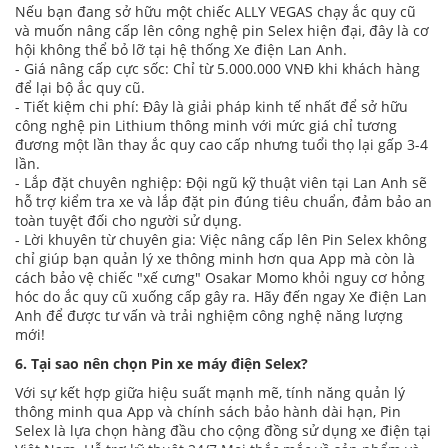
Nếu bạn đang sở hữu một chiếc ALLY VEGAS chạy ắc quy cũ
và muốn nâng cấp lên công nghệ pin Selex hiện đại, đây là cơ
hội không thể bỏ lỡ tại hệ thống Xe điện Lan Anh.
- Giá nâng cấp cực sốc: Chỉ từ 5.000.000 VNĐ khi khách hàng
để lại bộ ắc quy cũ.
- Tiết kiệm chi phí: Đây là giải pháp kinh tế nhất để sở hữu
công nghệ pin Lithium thông minh với mức giá chỉ tương
đương một lần thay ắc quy cao cấp nhưng tuổi thọ lại gấp 3-4
lần.
- Lắp đặt chuyên nghiệp: Đội ngũ kỹ thuật viên tại Lan Anh sẽ
hỗ trợ kiểm tra xe và lắp đặt pin đúng tiêu chuẩn, đảm bảo an
toàn tuyệt đối cho người sử dụng.
- Lời khuyên từ chuyên gia: Việc nâng cấp lên Pin Selex không
chỉ giúp bạn quản lý xe thông minh hơn qua App mà còn là
cách bảo vệ chiếc "xế cưng" Osakar Momo khỏi nguy cơ hỏng
hóc do ắc quy cũ xuống cấp gây ra. Hãy đến ngay Xe điện Lan
Anh để được tư vấn và trải nghiệm công nghệ năng lượng
mới!
6. Tại sao nên chọn Pin xe máy điện Selex?
Với sự kết hợp giữa hiệu suất mạnh mẽ, tính năng quản lý
thông minh qua App và chính sách bảo hành dài hạn, Pin
Selex là lựa chọn hàng đầu cho cộng đồng sử dụng xe điện tại