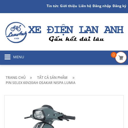
Tin tức
Giới thiệu
Liên hệ
Đăng nhập
Đăng ký
0
MENU
TRANG CHỦ
TẤT CẢ SẢN PHẨM
PIN SELEX 60V20AH OSAKAR NISPA LUMIA