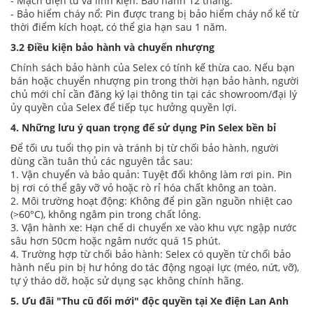
- Mạch điện tử và linh kiện: Bảo hành 12 tháng.
- Bảo hiểm cháy nổ: Pin được trang bị bảo hiểm cháy nổ kể từ
thời điểm kích hoạt, có thể gia hạn sau 1 năm.
3.2 Điều kiện bảo hành và chuyển nhượng
Chính sách bảo hành của Selex có tính kế thừa cao. Nếu bạn
bán hoặc chuyển nhượng pin trong thời hạn bảo hành, người
chủ mới chỉ cần đăng ký lại thông tin tại các showroom/đại lý
ủy quyền của Selex để tiếp tục hưởng quyền lợi.
4. Những lưu ý quan trọng để sử dụng Pin Selex bền bỉ
Để tối ưu tuổi thọ pin và tránh bị từ chối bảo hành, người
dùng cần tuân thủ các nguyên tắc sau:
1. Vận chuyển và bảo quản: Tuyệt đối không làm rơi pin. Pin
bị rơi có thể gây vỡ vỏ hoặc rò rỉ hóa chất không an toàn.
2. Môi trường hoạt động: Không để pin gần nguồn nhiệt cao
(>60°C), không ngâm pin trong chất lỏng.
3. Vận hành xe: Hạn chế di chuyển xe vào khu vực ngập nước
sâu hơn 50cm hoặc ngâm nước quá 15 phút.
4. Trường hợp từ chối bảo hành: Selex có quyền từ chối bảo
hành nếu pin bị hư hỏng do tác động ngoại lực (méo, nứt, vỡ),
tự ý tháo dỡ, hoặc sử dụng sạc không chính hãng.
5. Ưu đãi "Thu cũ đổi mới" độc quyền tại Xe điện Lan Anh