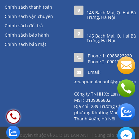
Chính sách thanh toán
145 Bạch Mai, Q. Hai Bà
Chính sách vận chuyển
Trưng, Hà Nội
Chính sách đổi trả
Chính sách bảo hành
145 Bạch Mai, Q. Hai Bà
Trưng, Hà Nội
Chính sách bảo mật
Phone 1:
0988823220
Phone 2:
0901361111
Email:
xedapdienlananh@gmail.com
Công ty TNHH Xe Lan Anh
MST: 0109386802
Địa chỉ: 239 Trường Chinh,
phường Khương Mai, quận
Thanh Xuân, Hà Nội
© Bản quyền thuộc về XE ĐIỆN LAN ANH | Cung cấp bởi
Sapo