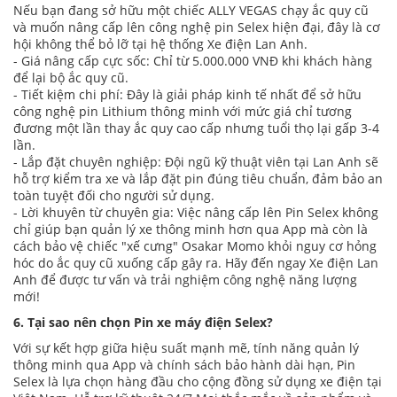
Nếu bạn đang sở hữu một chiếc ALLY VEGAS chạy ắc quy cũ
và muốn nâng cấp lên công nghệ pin Selex hiện đại, đây là cơ
hội không thể bỏ lỡ tại hệ thống Xe điện Lan Anh.
- Giá nâng cấp cực sốc: Chỉ từ 5.000.000 VNĐ khi khách hàng
để lại bộ ắc quy cũ.
- Tiết kiệm chi phí: Đây là giải pháp kinh tế nhất để sở hữu
công nghệ pin Lithium thông minh với mức giá chỉ tương
đương một lần thay ắc quy cao cấp nhưng tuổi thọ lại gấp 3-4
lần.
- Lắp đặt chuyên nghiệp: Đội ngũ kỹ thuật viên tại Lan Anh sẽ
hỗ trợ kiểm tra xe và lắp đặt pin đúng tiêu chuẩn, đảm bảo an
toàn tuyệt đối cho người sử dụng.
- Lời khuyên từ chuyên gia: Việc nâng cấp lên Pin Selex không
chỉ giúp bạn quản lý xe thông minh hơn qua App mà còn là
cách bảo vệ chiếc "xế cưng" Osakar Momo khỏi nguy cơ hỏng
hóc do ắc quy cũ xuống cấp gây ra. Hãy đến ngay Xe điện Lan
Anh để được tư vấn và trải nghiệm công nghệ năng lượng
mới!
6. Tại sao nên chọn Pin xe máy điện Selex?
Với sự kết hợp giữa hiệu suất mạnh mẽ, tính năng quản lý
thông minh qua App và chính sách bảo hành dài hạn, Pin
Selex là lựa chọn hàng đầu cho cộng đồng sử dụng xe điện tại