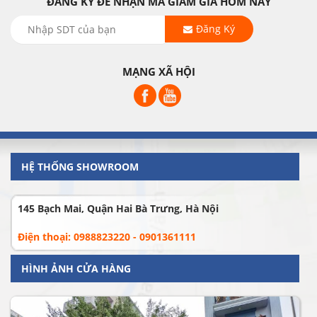
ĐĂNG KÝ ĐỂ NHẬN MÃ GIẢM GIÁ HÔM NAY
Đăng Ký
MẠNG XÃ HỘI
HỆ THỐNG SHOWROOM
145 Bạch Mai, Quận Hai Bà Trưng, Hà Nội
Điện thoại: 0988823220 - 0901361111
HÌNH ẢNH CỬA HÀNG