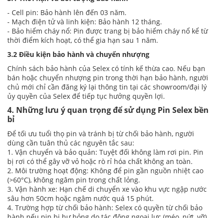
- Cell pin: Bảo hành lên đến 03 năm.
- Mạch điện tử và linh kiện: Bảo hành 12 tháng.
- Bảo hiểm cháy nổ: Pin được trang bị bảo hiểm cháy nổ kể từ
thời điểm kích hoạt, có thể gia hạn sau 1 năm.
3.2 Điều kiện bảo hành và chuyển nhượng
Chính sách bảo hành của Selex có tính kế thừa cao. Nếu bạn
bán hoặc chuyển nhượng pin trong thời hạn bảo hành, người
chủ mới chỉ cần đăng ký lại thông tin tại các showroom/đại lý
ủy quyền của Selex để tiếp tục hưởng quyền lợi.
4. Những lưu ý quan trọng để sử dụng Pin Selex bền
bỉ
Để tối ưu tuổi thọ pin và tránh bị từ chối bảo hành, người
dùng cần tuân thủ các nguyên tắc sau:
1. Vận chuyển và bảo quản: Tuyệt đối không làm rơi pin. Pin
bị rơi có thể gây vỡ vỏ hoặc rò rỉ hóa chất không an toàn.
2. Môi trường hoạt động: Không để pin gần nguồn nhiệt cao
(>60°C), không ngâm pin trong chất lỏng.
3. Vận hành xe: Hạn chế di chuyển xe vào khu vực ngập nước
sâu hơn 50cm hoặc ngâm nước quá 15 phút.
4. Trường hợp từ chối bảo hành: Selex có quyền từ chối bảo
hành nếu pin bị hư hỏng do tác động ngoại lực (méo, nứt, vỡ),