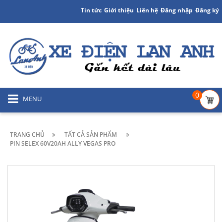
Tin tức
Giới thiệu
Liên hệ
Đăng nhập
Đăng ký
0
MENU
TRANG CHỦ
TẤT CẢ SẢN PHẨM
PIN SELEX 60V20AH ALLY VEGAS PRO