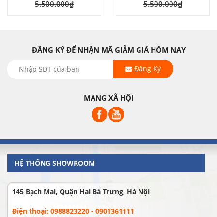
5.500.000₫
5.500.000₫
ĐĂNG KÝ ĐỂ NHẬN MÃ GIẢM GIÁ HÔM NAY
Đăng Ký
MẠNG XÃ HỘI
HỆ THỐNG SHOWROOM
145 Bạch Mai, Quận Hai Bà Trưng, Hà Nội
Điện thoại: 0988823220 - 0901361111