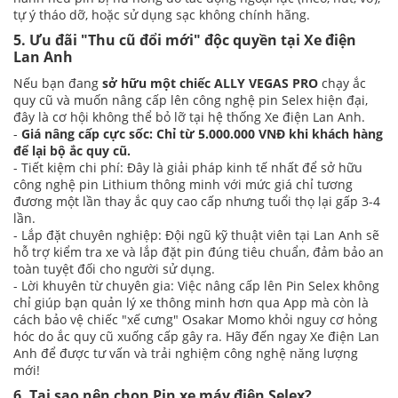
tự ý tháo dỡ, hoặc sử dụng sạc không chính hãng.
5. Ưu đãi "Thu cũ đổi mới" độc quyền tại Xe điện
Lan Anh
Nếu bạn đang
sở hữu một chiếc ALLY VEGAS PRO
chạy ắc
quy cũ và muốn nâng cấp lên công nghệ pin Selex hiện đại,
đây là cơ hội không thể bỏ lỡ tại hệ thống Xe điện Lan Anh.
-
Giá nâng cấp cực sốc: Chỉ từ 5.000.000 VNĐ khi khách hàng
để lại bộ ắc quy cũ.
- Tiết kiệm chi phí: Đây là giải pháp kinh tế nhất để sở hữu
công nghệ pin Lithium thông minh với mức giá chỉ tương
đương một lần thay ắc quy cao cấp nhưng tuổi thọ lại gấp 3-4
lần.
- Lắp đặt chuyên nghiệp: Đội ngũ kỹ thuật viên tại Lan Anh sẽ
hỗ trợ kiểm tra xe và lắp đặt pin đúng tiêu chuẩn, đảm bảo an
toàn tuyệt đối cho người sử dụng.
- Lời khuyên từ chuyên gia: Việc nâng cấp lên Pin Selex không
chỉ giúp bạn quản lý xe thông minh hơn qua App mà còn là
cách bảo vệ chiếc "xế cưng" Osakar Momo khỏi nguy cơ hỏng
hóc do ắc quy cũ xuống cấp gây ra. Hãy đến ngay Xe điện Lan
Anh để được tư vấn và trải nghiệm công nghệ năng lượng
mới!
6. Tại sao nên chọn Pin xe máy điện Selex?