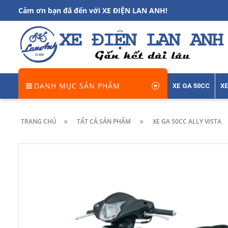
Cảm ơn bạn đã đến với XE ĐIỆN LAN ANH!
DANH MỤC SẢN PHẨM
XE GA 50CC
XE
TRANG CHỦ
TẤT CẢ SẢN PHẨM
XE GA 50CC ALLY VISTA