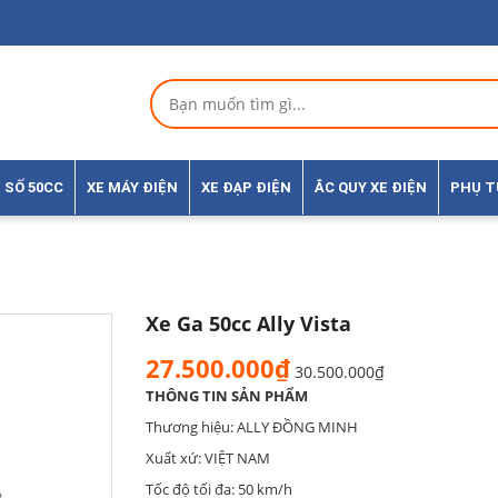
 SỐ 50CC
XE MÁY ĐIỆN
XE ĐẠP ĐIỆN
ẮC QUY XE ĐIỆN
PHỤ 
Xe Ga 50cc Ally Vista
27.500.000₫
30.500.000₫
THÔNG TIN SẢN PHẨM
Thương hiệu: ALLY ĐỒNG MINH
Xuất xứ: VIỆT NAM
Tốc độ tối đa: 50 km/h