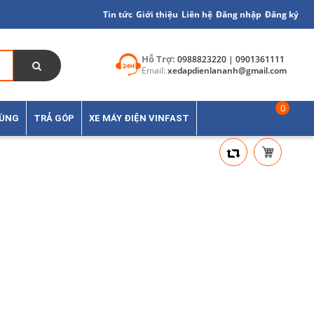
Tin tức
Giới thiệu
Liên hệ
Đăng nhập
Đăng ký
Hỗ Trợ:
0988823220 | 0901361111
Email:
xedapdienlananh@gmail.com
0
TÙNG
TRẢ GÓP
XE MÁY ĐIỆN VINFAST