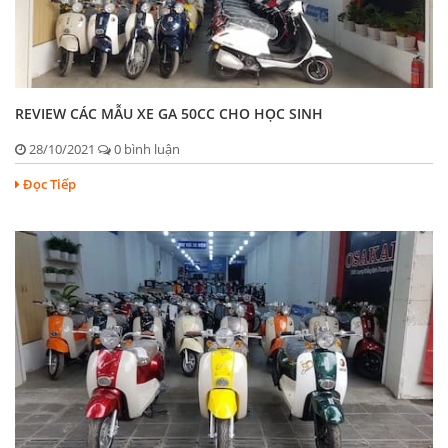
REVIEW CÁC MẪU XE GA 50CC CHO HỌC SINH
28/10/2021
0 bình luận
Đọc Tiếp