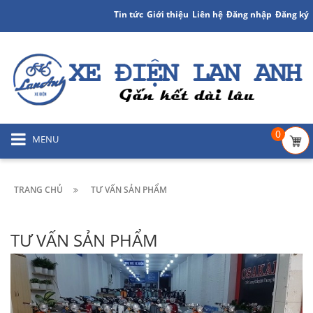
Tin tức
Giới thiệu
Liên hệ
Đăng nhập
Đăng ký
0
MENU
TRANG CHỦ
TƯ VẤN SẢN PHẨM
TƯ VẤN SẢN PHẨM