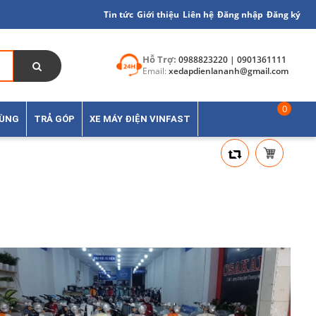
Tin tức
Giới thiệu
Liên hệ
Đăng nhập
Đăng ký
Hỗ Trợ:
0988823220 | 0901361111
Email:
xedapdienlananh@gmail.com
0
TÙNG
TRẢ GÓP
XE MÁY ĐIỆN VINFAST