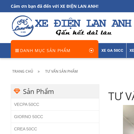
Cảm ơn bạn đã đến với XE ĐIỆN LAN ANH!
DANH MỤC SẢN PHẨM
XE GA 50CC
XE
TRANG CHỦ
TƯ VẤN SẢN PHẨM
Sản Phẩm
TƯ V
VECPA 50CC
GIORNO 50CC
CREA 50CC