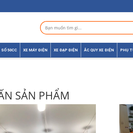
 SỐ 50CC
XE MÁY ĐIỆN
XE ĐẠP ĐIỆN
ẮC QUY XE ĐIỆN
PHỤ 
ẤN SẢN PHẨM