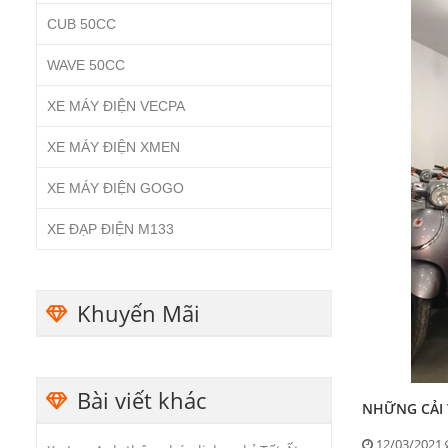
CUB 50CC
WAVE 50CC
XE MÁY ĐIỆN VECPA
XE MÁY ĐIỆN XMEN
XE MÁY ĐIỆN GOGO
XE ĐẠP ĐIỆN M133
Khuyến Mãi
Bài viết khác
NHỮNG CẢI T
12/03/2021