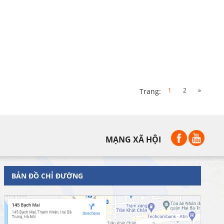
1
2
»
Trang:
MẠNG XÃ HỘI
BẢN ĐỒ CHỈ ĐƯỜNG