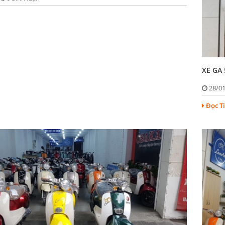
XE GA 
28/0
Đọc T