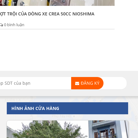
ỢT TRỘI CỦA DÒNG XE CREA 50CC NIOSHIMA
0 bình luận
ĐĂNG KÝ
HÌNH ẢNH CỬA HÀNG