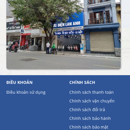
ĐIỀU KHOẢN
CHÍNH SÁCH
Điều khoản sử dụng
Chính sách thanh toán
Chính sách vận chuyển
Chính sách đổi trả
Chính sách bảo hành
Chính sách bảo mật