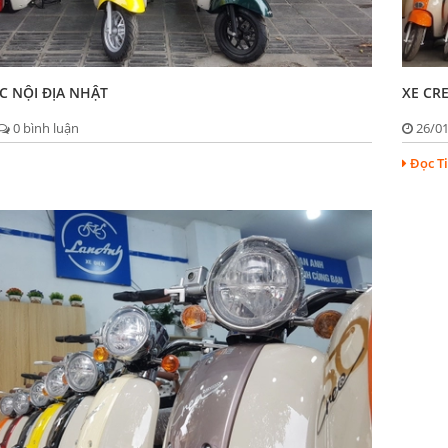
C NỘI ĐỊA NHẬT
XE CRE
0 bình luận
26/0
Đọc T