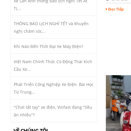
Xe Lan Anh thông báo lịch nghỉ Tết Ất
Tị...
Đọc Tiếp
THÔNG BÁO LỊCH NGHỈ TẾT và khuyến
nghị chăm sóc...
Khi Nào Đến Thời Đại Xe Máy Điện?
Việt Nam Chính Thức Có Động Thái Kích
Cầu Xe...
Phát Triển Công Nghiệp Xe Điện. Bài Học
Từ Trung...
"Chơi tất tay" xe điện, Vinfast đang "liều
ăn nhiều"?
VỀ CHÚNG TÔI