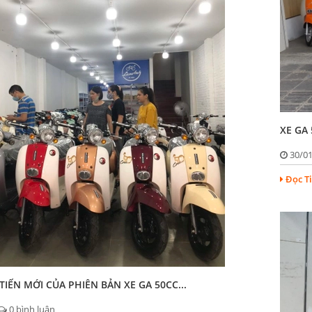
XE GA 
30/0
Đọc T
IẾN MỚI CỦA PHIÊN BẢN XE GA 50CC...
0 bình luận