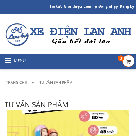
Tin tức
Giới thiệu
Liên hệ
Đăng nhập
Đăng ký
0
MENU
TRANG CHỦ
TƯ VẤN SẢN PHẨM
TƯ VẤN SẢN PHẨM