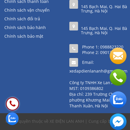
Chính sách thanh toán
145 Bạch Mai, Q. Hai Bà
Chính sách vận chuyển
Trưng, Hà Nội
Chính sách đổi trả
Chính sách bảo hành
145 Bạch Mai, Q. Hai Bà
Trưng, Hà Nội
Chính sách bảo mật
Phone 1:
0988823220
Phone 2:
0901361111
Email:
xedapdienlananh@gmail.com
Công ty TNHH Xe Lan Anh
MST: 0109386802
Địa chỉ: 239 Trường Chinh,
phường Khương Mai, quận
Thanh Xuân, Hà Nội
© Bản quyền thuộc về XE ĐIỆN LAN ANH | Cung cấp bởi
Sapo