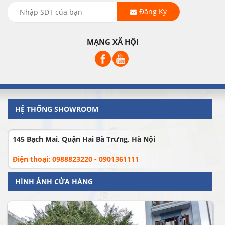
Đăng Ký
MẠNG XÃ HỘI
HỆ THỐNG SHOWROOM
145 Bạch Mai, Quận Hai Bà Trưng, Hà Nội
Điện thoại: 0988823220 - 0901361111
HÌNH ẢNH CỬA HÀNG