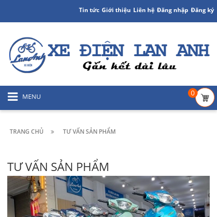
Tin tức
Giới thiệu
Liên hệ
Đăng nhập
Đăng ký
0
MENU
TRANG CHỦ
TƯ VẤN SẢN PHẨM
TƯ VẤN SẢN PHẨM