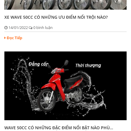
XE WAVE 50CC CÓ NHỮNG ƯU ĐIỂM NỔI TRỘI NÀO?
14/01/2022
0 bình luận
Đọc Tiếp
WAVE 50CC CÓ NHỮNG ĐẶC ĐIỂM NỔI BẬT NÀO PHÙ...