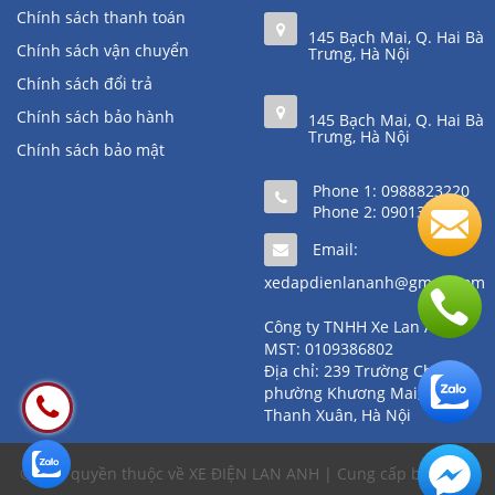
Chính sách thanh toán
145 Bạch Mai, Q. Hai Bà
Chính sách vận chuyển
Trưng, Hà Nội
Chính sách đổi trả
Chính sách bảo hành
145 Bạch Mai, Q. Hai Bà
Trưng, Hà Nội
Chính sách bảo mật
Phone 1:
0988823220
Phone 2:
0901361111
Email:
xedapdienlananh@gmail.com
Công ty TNHH Xe Lan Anh
MST: 0109386802
Địa chỉ: 239 Trường Chinh,
phường Khương Mai, quận
Thanh Xuân, Hà Nội
© Bản quyền thuộc về XE ĐIỆN LAN ANH | Cung cấp bởi
Sapo