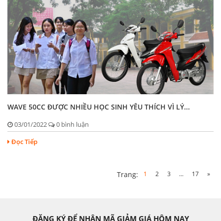
WAVE 50CC ĐƯỢC NHIỀU HỌC SINH YÊU THÍCH VÌ LÝ...
03/01/2022
0 bình luận
Đọc Tiếp
1
2
3
...
17
»
Trang:
ĐĂNG KÝ ĐỂ NHẬN MÃ GIẢM GIÁ HÔM NAY