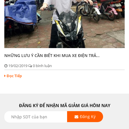
NHỮNG LƯU Ý CẦN BIẾT KHI MUA XE ĐIỆN TRẢ...
19/02/2019
0 bình luận
Đọc Tiếp
ĐĂNG KÝ ĐỂ NHẬN MÃ GIẢM GIÁ HÔM NAY
Đăng Ký