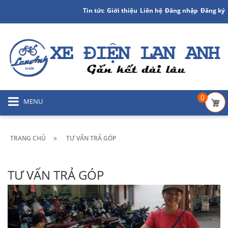
Tin tức
Giới thiệu
Liên hệ
Đăng nhập
Đăng ký
0
MENU
TRANG CHỦ
TƯ VẤN TRẢ GÓP
TƯ VẤN TRẢ GÓP