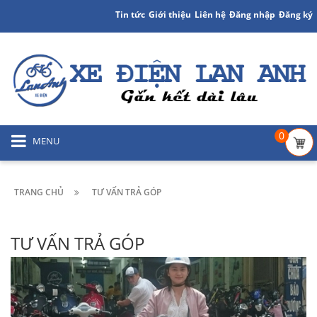
Tin tức
Giới thiệu
Liên hệ
Đăng nhập
Đăng ký
0
MENU
TRANG CHỦ
TƯ VẤN TRẢ GÓP
TƯ VẤN TRẢ GÓP