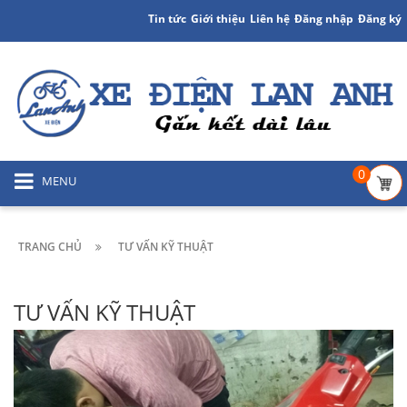
Tin tức
Giới thiệu
Liên hệ
Đăng nhập
Đăng ký
0
MENU
TRANG CHỦ
TƯ VẤN KỸ THUẬT
TƯ VẤN KỸ THUẬT