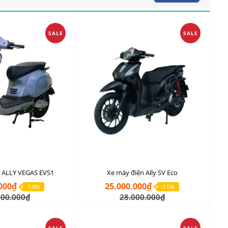
SALE
SALE
 ALLY VEGAS EVS1
Xe máy điện Ally SV Eco
000₫
25.000.000₫
-14%
-11%
900.000₫
28.000.000₫