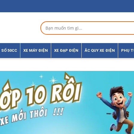
 SỐ 50CC
XE MÁY ĐIỆN
XE ĐẠP ĐIỆN
ẮC QUY XE ĐIỆN
PHỤ 