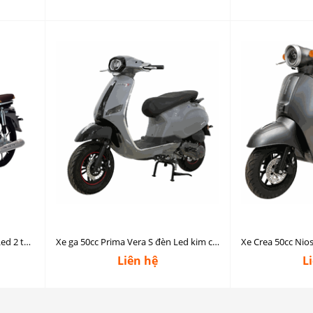
Cub 86 Nama Motor 50cc đèn Led 2 tầng
Xe ga 50cc Prima Vera S đèn Led kim cương
Liên hệ
L