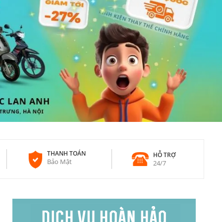
THANH TOÁN
HỖ TRỢ
Bảo Mật
24/7