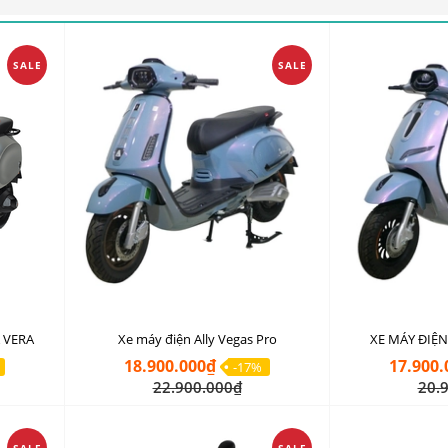
SALE
SALE
 VERA
Xe máy điện Ally Vegas Pro
XE MÁY ĐIỆN
18.900.000₫
17.900.
-17%
22.900.000₫
20.