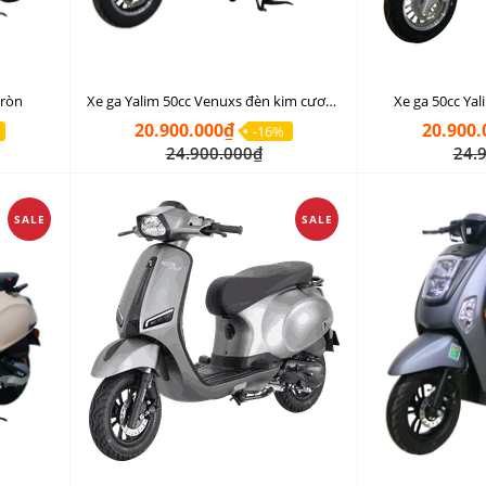
tròn
Xe ga Yalim 50cc Venuxs đèn kim cương
Xe ga 50cc Ya
20.900.000₫
20.900.
-16%
24.900.000₫
24.
SALE
SALE