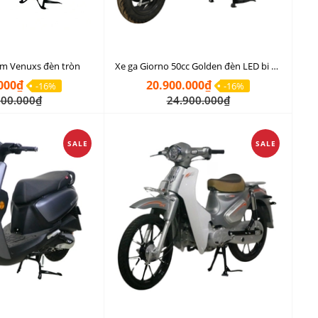
lim Venuxs đèn tròn
Xe ga Giorno 50cc Golden đèn LED bi cầu
000₫
20.900.000₫
-16%
-16%
900.000₫
24.900.000₫
SALE
SALE