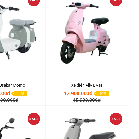
SALE
SALE
 Osakar Momo
Xe điện Ally Elyas
000₫
12.900.000₫
-11%
-19%
900.000₫
15.900.000₫
SALE
SALE