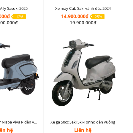
Ally Sasuki 2025
Xe máy Cub Saki vành đúc 2024
000₫
14.900.000₫
-12%
-25%
300.000₫
19.900.000₫
Xe ga 50cc Osakar Nispa Viva P đèn vuông
Xe ga 50cc Saki Ski-Torino đèn vuông
iên hệ
Liên hệ