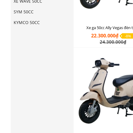
XE WAVE 50CC
SYM 50CC
KYMCO 50CC
Xe ga 50cc Ally Vegas đèn 
22.300.000₫
-8%
24.300.000₫