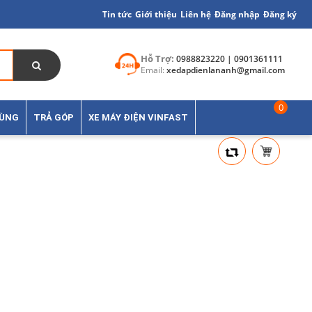
Tin tức
Giới thiệu
Liên hệ
Đăng nhập
Đăng ký
Hỗ Trợ:
0988823220 | 0901361111
Email:
xedapdienlananh@gmail.com
0
TÙNG
TRẢ GÓP
XE MÁY ĐIỆN VINFAST