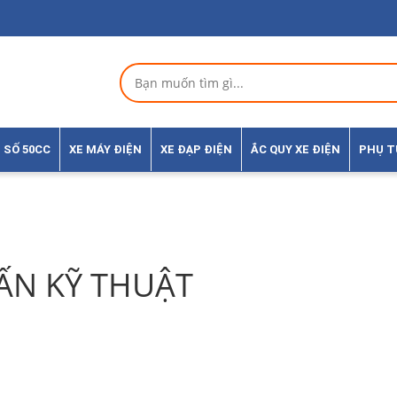
 SỐ 50CC
XE MÁY ĐIỆN
XE ĐẠP ĐIỆN
ẮC QUY XE ĐIỆN
PHỤ 
ẤN KỸ THUẬT