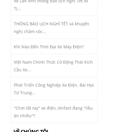
Xe Lan Anh thông báo lịch nghỉ Tết Ất
Tị...
THÔNG BÁO LỊCH NGHỈ TẾT và khuyến
nghị chăm sóc...
Khi Nào Đến Thời Đại Xe Máy Điện?
Việt Nam Chính Thức Có Động Thái Kích
Cầu Xe...
Phát Triển Công Nghiệp Xe Điện. Bài Học
Từ Trung...
"Chơi tất tay" xe điện, Vinfast đang "liều
ăn nhiều"?
VỀ CHÚNG TÔI