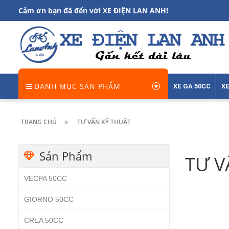
Cảm ơn bạn đã đến với XE ĐIỆN LAN ANH!
DANH MỤC SẢN PHẨM
XE GA 50CC
XE
TRANG CHỦ
TƯ VẤN KỸ THUẬT
Sản Phẩm
TƯ V
VECPA 50CC
GIORNO 50CC
CREA 50CC