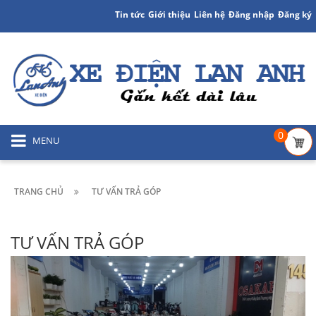
Tin tức
Giới thiệu
Liên hệ
Đăng nhập
Đăng ký
0
MENU
TRANG CHỦ
TƯ VẤN TRẢ GÓP
TƯ VẤN TRẢ GÓP