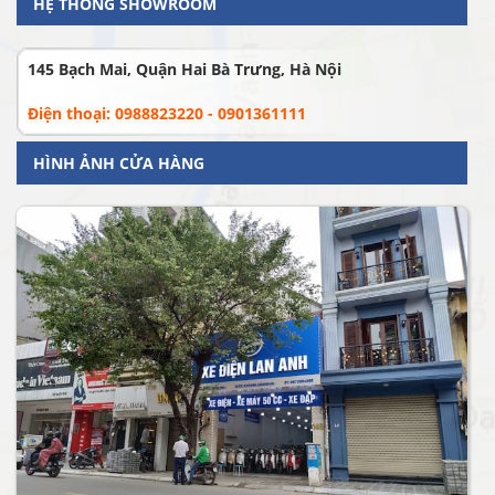
HỆ THỐNG SHOWROOM
145 Bạch Mai, Quận Hai Bà Trưng, Hà Nội
Điện thoại: 0988823220 - 0901361111
HÌNH ẢNH CỬA HÀNG