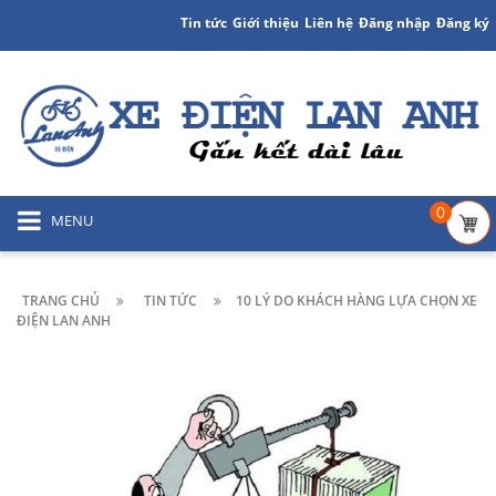
Tin tức
Giới thiệu
Liên hệ
Đăng nhập
Đăng ký
0
MENU
TRANG CHỦ
TIN TỨC
10 LÝ DO KHÁCH HÀNG LỰA CHỌN XE
ĐIỆN LAN ANH