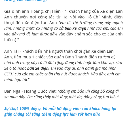
Gia đình anh Hoàng, chị Hiền - 1 khách hàng của Xe điện Lan
Anh chuyển nơi công tác từ Hà Nội vào Hồ Chí Minh, điện
thoại đến Xe điện Lan Anh
"em ơi, thị trường trong này mạnh
lắm, nhưng chưa có những cơ sở
bán xe điện
như các em, các em
vào đây mở đi, là
m được đấy!
vào đây chăm sóc cho xe của anh
luôn :) "
Anh Tài - khách đến nhà người thân chơi gần Xe điện Lan
Anh, tiện mua 1 chiếc vào quận Bình Thạnh điện ra
"em ơi,
nhà anh trong này có lô đất rộng, đang tính hoặc làm khu vực rửa
xe ô tô hoặc
bán xe điện
, em vào đây đi, anh đánh giá mô hình
CSKH của các em chắc chắn thu hút được khách. Vào đây, anh em
mình hợp tác"
Bạn Nga - Hoàng Quốc Việt:
"chồng em bảo uh cũng bõ công đi
xa mua đấy. Em cũng thấy mát lòng mát dạ, đáng công tìm hiểu"
Sự thật 100% đấy ạ. Và mỗi lời động viên của khách hàng lại
giúp chúng tôi tăng thêm động lực làm tốt hơn nữa