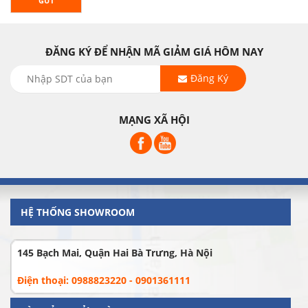
GỬI
ĐĂNG KÝ ĐỂ NHẬN MÃ GIẢM GIÁ HÔM NAY
Đăng Ký
MẠNG XÃ HỘI
HỆ THỐNG SHOWROOM
145 Bạch Mai, Quận Hai Bà Trưng, Hà Nội
Điện thoại: 0988823220 - 0901361111