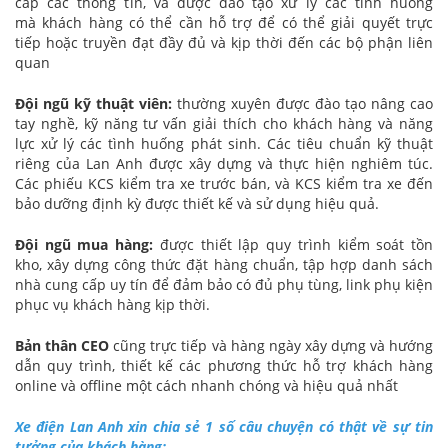
cấp các thông tin, và được đào tạo xử lý các tình huống
mà khách hàng có thể cần hỗ trợ để có thể giải quyết trực
tiếp hoặc truyền đạt đầy đủ và kịp thời đến các bộ phận liên
quan
Đội ngũ kỹ thuật viên:
thường xuyên được đào tạo nâng cao
tay nghề, kỹ năng tư vấn giải thích cho khách hàng và năng
lực xử lý các tình huống phát sinh. Các tiêu chuẩn kỹ thuật
riêng của Lan Anh được xây dựng và thực hiện nghiêm túc.
Các phiếu KCS kiểm tra xe trước bán, và KCS kiểm tra xe đến
bảo dưỡng định kỳ được thiết kế và sử dụng hiệu quả.
Đội ngũ mua hàng:
được thiết lập quy trình kiểm soát tồn
kho, xây dựng công thức đặt hàng chuẩn, tập hợp danh sách
nhà cung cấp uy tín để đảm bảo có đủ phụ tùng, link phụ kiện
phục vụ khách hàng kịp thời.
Bản thân CEO
cũng trực tiếp và hàng ngày xây dựng và hướng
dẫn quy trình, thiết kế các phương thức hỗ trợ khách hàng
online và offline một cách nhanh chóng và hiệu quả nhất
Xe điện Lan Anh xin chia sẻ 1 số câu chuyện có thật về sự tin
tưởng của khách hàng: