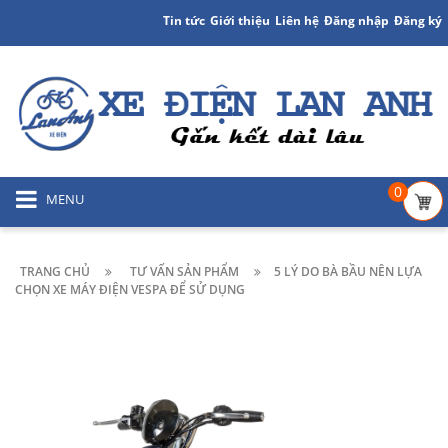
Tin tức
Giới thiệu
Liên hệ
Đăng nhập
Đăng ký
0
MENU
TRANG CHỦ
TƯ VẤN SẢN PHẨM
5 LÝ DO BÀ BẦU NÊN LỰA
CHỌN XE MÁY ĐIỆN VESPA ĐỂ SỬ DỤNG