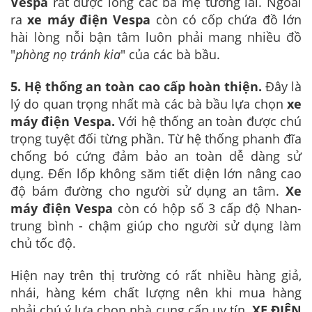
Vespa
rất được lòng các bà mẹ tương lai. Ngoài
ra
xe máy điện Vespa
còn có cốp chứa đồ lớn
hài lòng nỗi bận tâm luôn phải mang nhiều đồ
"
phòng nọ tránh kia
" của các bà bầu.
5. Hệ thống an toàn cao cấp hoàn thiện.
Đây là
lý do quan trọng nhất mà các bà bầu lựa chọn
xe
máy điện Vespa.
Với hệ thống an toàn được chú
trọng tuyệt đối từng phần. Từ hệ thống phanh đĩa
chống bó cứng đảm bảo an toàn dễ dàng sử
dụng. Đến lốp không săm tiết diện lớn nâng cao
độ bám đường cho người sử dụng an tâm.
Xe
máy điện Vespa
còn có hộp số 3 cấp độ Nhan-
trung bình - chậm giúp cho người sử dụng làm
chủ tốc độ.
Hiện nay trên thị trường có rất nhiều hàng giả,
nhái, hàng kém chất lượng nên khi mua hàng
phải chú ý lựa chọn nhà cung cấp uy tín.
XE ĐIỆN