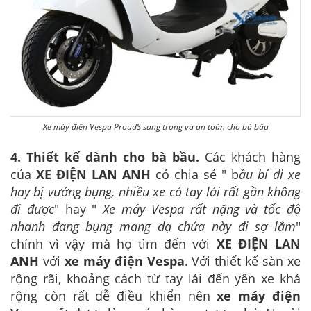
Xe máy điện Vespa ProudS sang trọng và an toàn cho bà bầu
4. Thiết kế dành cho bà bầu.
Các khách hàng
của
XE ĐIỆN LAN ANH
có chia sẻ " b
ầu bí đi xe
hay bị vướng bụng, nhiều xe có tay lái rất gần không
đi được
" hay "
Xe máy Vespa rất nặng và tốc độ
nhanh đang bụng mang dạ chửa này đi sợ lắm
"
chính vì vậy mà họ tìm đến với
XE ĐIỆN LAN
ANH
với
xe máy điện Vespa
. Với thiết kế sàn xe
rộng rãi, khoảng cách từ tay lái đến yên xe khá
rộng còn rất dễ điều khiển nên
xe máy điện