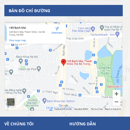
BẢN ĐỒ CHỈ ĐƯỜNG
VỀ CHÚNG TÔI
HƯỚNG DẪN