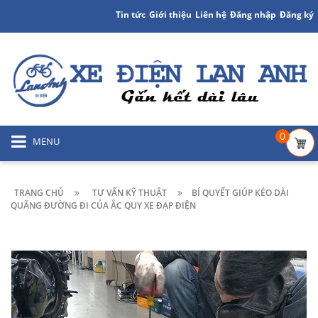
Tin tức
Giới thiệu
Liên hệ
Đăng nhập
Đăng ký
0
MENU
TRANG CHỦ
TƯ VẤN KỸ THUẬT
BÍ QUYẾT GIÚP KÉO DÀI
QUÃNG ĐƯỜNG ĐI CỦA ẮC QUY XE ĐẠP ĐIỆN