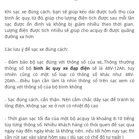
Khi sạc xe đúng cách, bạn sẽ giúp kéo dài được tuổi thọ của
bình ắc quy, từ đó, giúp cho lượng điện tích được sau mỗi lần
sạc được ổn đinh và không bị giảm nhiều theo thời gian.
Lượng điện được tích nhiều sẽ giúp cho acquy đi được quãng
đường xa hơn
Các lưu ý để sạc xe đúng cách:
- Đảm bảo bộ sạc đúng với thông số của xe,.Thông thường
thông số bộ
bình ắc quy xe đạp điện
sẽ là 48V-12Ah, tuy
nhiên cũng có một số loại có thông số khác như: 48V-
20Ah....Điều bạn cần làm là nhìn thông số trên sạc xem có
đúng với thông số của bộ bình không
- Sạc đúng cách, cẩn thận. Nên cắm chắc dây sạc để tránh bị
lỏng điện, không sạc xe ở nơi có nhiệt độ cao
- Thời gian sạc tối đa của một bộ acquy là khoảng 8-10 tiếng
tùy từng thông số. Nhiều khách hàng có thói quen để sạc qua
ngày này đến ngày khác là không nên. nếu tối hôm nay sạc thì
cần rút sạc vào sáng hôm sau ( dù sạc có chế độ tự ngắt )