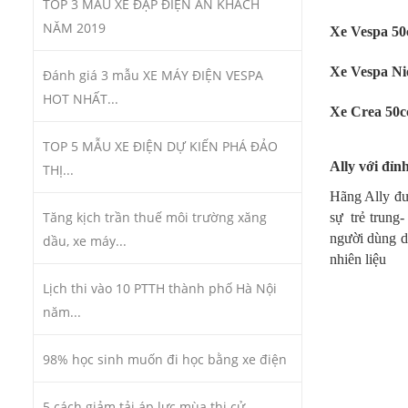
TOP 3 MẪU XE ĐẠP ĐIỆN ĂN KHÁCH
NĂM 2019
Xe Vespa 50
Xe Vespa Ni
Đánh giá 3 mẫu XE MÁY ĐIỆN VESPA
HOT NHẤT...
Xe Crea 50c
TOP 5 MẪU XE ĐIỆN DỰ KIẾN PHÁ ĐẢO
Ally với đỉn
THỊ...
Hãng Ally đư
Tăng kịch trần thuế môi trường xăng
sự trẻ trung
người dùng 
dầu, xe máy...
nhiên liệu
Lịch thi vào 10 PTTH thành phố Hà Nội
năm...
98% học sinh muốn đi học bằng xe điện
5 cách giảm tải áp lực mùa thi cử