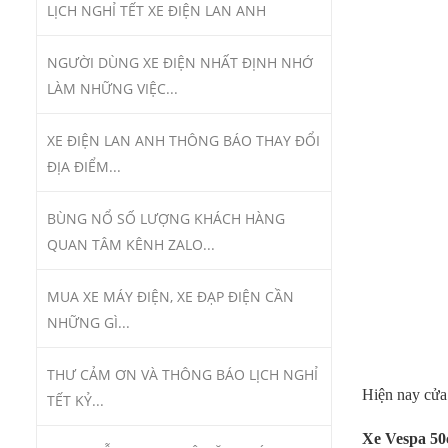
LỊCH NGHỈ TẾT XE ĐIỆN LAN ANH
NGƯỜI DÙNG XE ĐIỆN NHẤT ĐỊNH NHỚ
LÀM NHỮNG VIỆC...
XE ĐIỆN LAN ANH THÔNG BÁO THAY ĐỔI
ĐỊA ĐIỂM...
BÙNG NỔ SỐ LƯỢNG KHÁCH HÀNG
QUAN TÂM KÊNH ZALO...
MUA XE MÁY ĐIỆN, XE ĐẠP ĐIỆN CẦN
NHỮNG GÌ...
THƯ CẢM ƠN VÀ THÔNG BÁO LỊCH NGHỈ
Hiện nay cửa
TẾT KỶ...
Xe Vespa 50