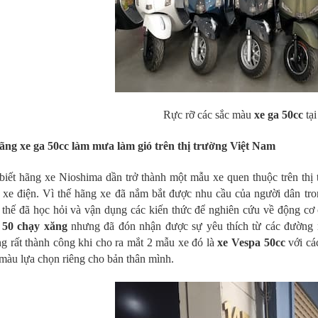
Rực rỡ các sắc màu
xe ga 50cc
tạ
ng xe ga 50cc làm mưa làm gió trên thị trường Việt Nam
biết hãng xe Nioshima dần trở thành một mẫu xe quen thuộc trên thị 
 xe điện. Vì thế hãng xe đã nắm bắt được nhu cầu của người dân tro
vì thế đã học hỏi và vận dụng các kiến thức để nghiên cứu về động c
 50 chạy xăng
nhưng đã đón nhận được sự yêu thích từ các đường n
g rất thành công khi cho ra mắt 2 mẫu xe đó là
xe Vespa 50cc
với cá
màu lựa chọn riêng cho bản thân mình.