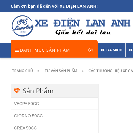
Cảm ơn bạn đã đến với XE ĐIỆN LAN ANH!
DANH MỤC SẢN PHẨM
XE GA 50CC
XE
TRANG CHỦ
TƯ VẤN SẢN PHẨM
CÁC THƯƠNG HIỆU XE GA
Sản Phẩm
VECPA 50CC
GIORNO 50CC
CREA 50CC