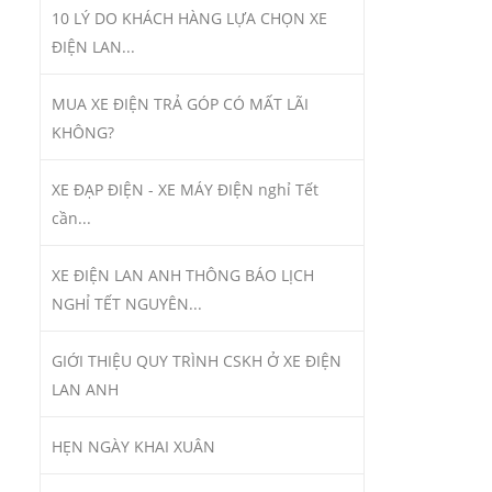
10 LÝ DO KHÁCH HÀNG LỰA CHỌN XE
ĐIỆN LAN...
MUA XE ĐIỆN TRẢ GÓP CÓ MẤT LÃI
KHÔNG?
XE ĐẠP ĐIỆN - XE MÁY ĐIỆN nghỉ Tết
cần...
XE ĐIỆN LAN ANH THÔNG BÁO LỊCH
NGHỈ TẾT NGUYÊN...
GIỚI THIỆU QUY TRÌNH CSKH Ở XE ĐIỆN
LAN ANH
HẸN NGÀY KHAI XUÂN