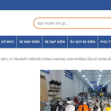
 SỐ 50CC
XE MÁY ĐIỆN
XE ĐẠP ĐIỆN
ẮC QUY XE ĐIỆN
PHỤ 
 50CC UY TÍN NHẤT HIỆN NÀY DÀNH CHO HỌC SINH KHÔNG CẦN SỬ DỤNG B