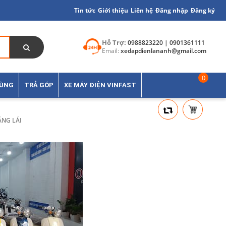
Tin tức
Giới thiệu
Liên hệ
Đăng nhập
Đăng ký
Hỗ Trợ:
0988823220 | 0901361111
Email:
xedapdienlananh@gmail.com
0
TÙNG
TRẢ GÓP
XE MÁY ĐIỆN VINFAST
ẰNG LÁI