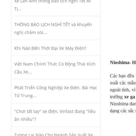
Xe Lan Anh thông báo lịch nghỉ Tết Ất
Tị...
THÔNG BÁO LỊCH NGHỈ TẾT và khuyến
nghị chăm sóc...
Khi Nào Đến Thời Đại Xe Máy Điện?
Nioshima- Hã
Việt Nam Chính Thức Có Động Thái Kích
Cầu Xe...
Các bạn đều 
xuất các mẫu
Phát Triển Công Nghiệp Xe Điện. Bài Học
ngoài tỉnh, 
Từ Trung...
trường
xe ga
Nioshima đan
dạng các sắc 
"Chơi tất tay" xe điện, Vinfast đang "liều
ăn nhiều"?
Tương Lai Nào Cho Ngành Sản Xuất Xe