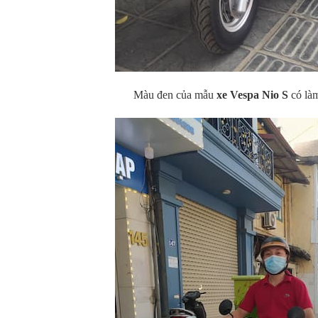
Màu đen của mẫu
xe Vespa Nio S
có làm