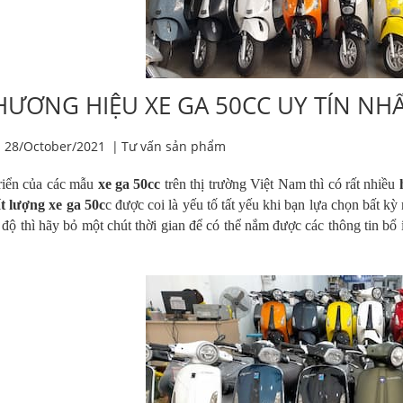
HƯƠNG HIỆU XE GA 50CC UY TÍN NH
28/October/2021
|
Tư vấn sản phẩm
triển của các mẫu
xe ga 50cc
trên thị trường Việt Nam thì có rất nhiều
h
t lượng xe ga 50c
c được coi là yếu tố tất yếu khi bạn lựa chọn bất k
 độ thì hãy bỏ một chút thời gian để có thể nắm được các thông tin bổ