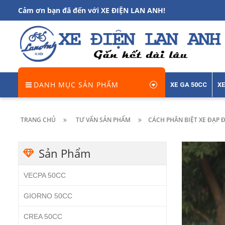
Cảm ơn bạn đã đến với XE ĐIỆN LAN ANH!
DANH MỤC SẢN PHẨM
XE GA 50CC
XE
TRANG CHỦ
TƯ VẤN SẢN PHẨM
CÁCH PHÂN BIỆT XE ĐẠP 
Sản Phẩm
VECPA 50CC
GIORNO 50CC
CREA 50CC