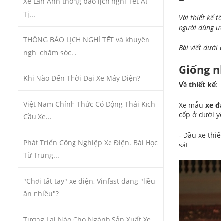
Xe Lan Anh thông báo lịch nghỉ Tết Ất
Tị...
Với thiết kế 
người dùng ư
THÔNG BÁO LỊCH NGHỈ TẾT và khuyến
Bài viết dưới
nghị chăm sóc...
Giống 
Khi Nào Đến Thời Đại Xe Máy Điện?
Về thiết kế
:
Việt Nam Chính Thức Có Động Thái Kích
Xe mẫu
xe đ
cốp ở dưới yê
Cầu Xe...
- Đầu xe thi
Phát Triển Công Nghiệp Xe Điện. Bài Học
sát.
Từ Trung...
"Chơi tất tay" xe điện, Vinfast đang "liều
ăn nhiều"?
Tương Lai Nào Cho Ngành Sản Xuất Xe