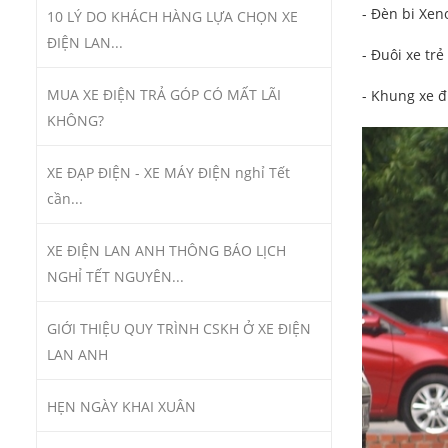
- Đèn bi Xen
10 LÝ DO KHÁCH HÀNG LỰA CHỌN XE
ĐIỆN LAN...
- Đuôi xe tr
MUA XE ĐIỆN TRẢ GÓP CÓ MẤT LÃI
- Khung xe đ
KHÔNG?
XE ĐẠP ĐIỆN - XE MÁY ĐIỆN nghỉ Tết
cần...
XE ĐIỆN LAN ANH THÔNG BÁO LỊCH
NGHỈ TẾT NGUYÊN...
GIỚI THIỆU QUY TRÌNH CSKH Ở XE ĐIỆN
LAN ANH
HẸN NGÀY KHAI XUÂN