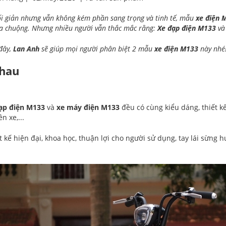
tối giản nhưng vẫn không kém phần sang trọng và tinh tế, mẫu
xe điện 
a chuộng. Nhưng nhiều người vẫn thắc mắc rằng:
Xe đạp điện M133
v
 đây,
Lan Anh
sẽ giúp mọi người phân biệt 2 mẫu
xe điện M133
này nhé
nhau
ạp điện M133
và
xe máy điện M133
đều có cùng kiểu dáng, thiết kế
n xe,...
ết kế hiện đại, khoa học, thuận lợi cho người sử dụng, tay lái sừng