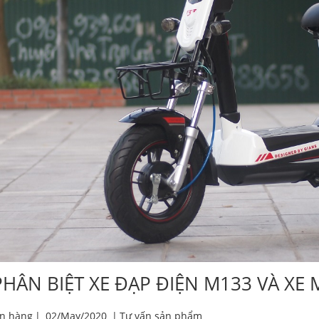
HÂN BIỆT XE ĐẠP ĐIỆN M133 VÀ XE 
án hàng
|
02/May/2020
|
Tư vấn sản phẩm