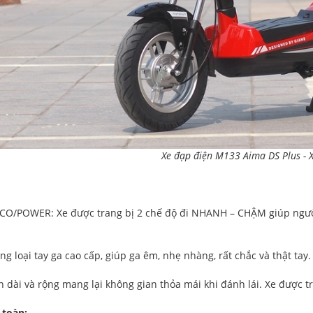
Xe đạp điện M133 Aima DS Plus
-
ECO/POWER: Xe được trang bị 2 chế độ đi NHANH – CHẬM giúp ngườ
g loại tay ga cao cấp, giúp ga êm, nhẹ nhàng, rất chắc và thật tay.
n dài và rộng mang lại không gian thỏa mái khi đánh lái. Xe được t
 toàn: