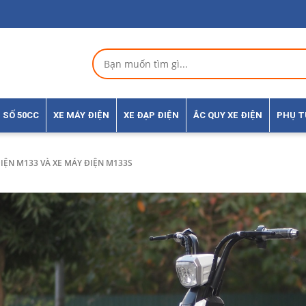
 SỐ 50CC
XE MÁY ĐIỆN
XE ĐẠP ĐIỆN
ẮC QUY XE ĐIỆN
PHỤ 
ĐIỆN M133 VÀ XE MÁY ĐIỆN M133S