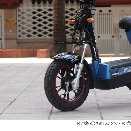
Xe máy điện M133 S10
-
Xe đi