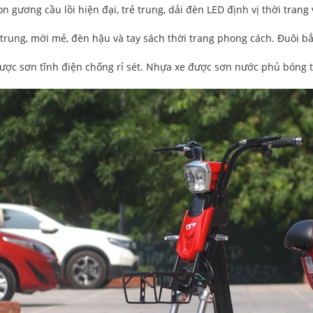
on gương cầu lồi hiện đại, trẻ trung, dải đèn LED định vị thời trang
ẻ trung, mới mẻ, đèn hậu và tay sách thời trang phong cách. Đuôi bắ
ược sơn tĩnh điện chống rỉ sét. Nhựa xe được sơn nước phủ bóng t