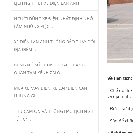
LỊCH NGHỈ TẾT XE ĐIỆN LAN ANH
NGƯỜI DÙNG XE ĐIỆN NHẤT ĐỊNH NHỚ
LÀM NHỮNG VIỆC...
XE ĐIỆN LAN ANH THÔNG BÁO THAY ĐỔI
ĐỊA ĐIỂM...
BÙNG NỔ SỐ LƯỢNG KHÁCH HÀNG
QUAN TÂM KÊNH ZALO...
Về tiện tích:
MUA XE MÁY ĐIỆN, XE ĐẠP ĐIỆN CẦN
- Chế độ đi 
NHỮNG GÌ...
và địa hình.
- Được sử dụn
THƯ CẢM ƠN VÀ THÔNG BÁO LỊCH NGHỈ
TẾT KỶ...
- Sàn để châ
Hệ thống an