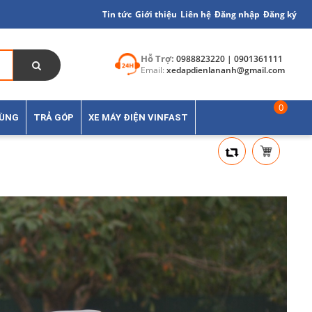
Tin tức
Giới thiệu
Liên hệ
Đăng nhập
Đăng ký
Hỗ Trợ:
0988823220 | 0901361111
Email:
xedapdienlananh@gmail.com
0
TÙNG
TRẢ GÓP
XE MÁY ĐIỆN VINFAST