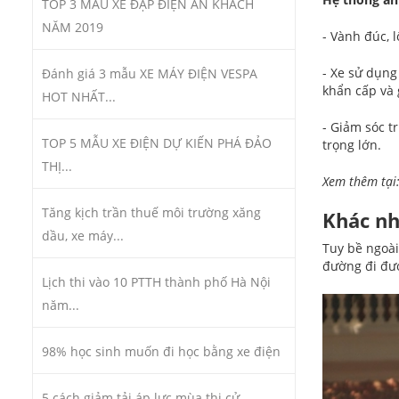
TOP 3 MẪU XE ĐẠP ĐIỆN ĂN KHÁCH
NĂM 2019
- Vành đúc, 
- Xe sử dụng
Đánh giá 3 mẫu XE MÁY ĐIỆN VESPA
khẩn cấp và 
HOT NHẤT...
- Giảm sóc t
TOP 5 MẪU XE ĐIỆN DỰ KIẾN PHÁ ĐẢO
trọng lớn.
THỊ...
Xem thêm tại
Tăng kịch trần thuế môi trường xăng
Khác n
dầu, xe máy...
Tuy bề ngoài
đường đi đượ
Lịch thi vào 10 PTTH thành phố Hà Nội
năm...
98% học sinh muốn đi học bằng xe điện
5 cách giảm tải áp lực mùa thi cử