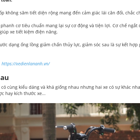
lốp không săm tiết diện rộng mang đến cảm giác lái cân đối, chắc c
 phanh cơ tiêu chuẩn mang lại sự cơ động và tiện lợi. Cơ chế ngắt
giúp xe tiết kiệm điện năng.
rước dạng ống lồng giảm chấn thủy lực, giảm sóc sau là sự kết hợp g
:
https://xedienlananh.vn/
hau
 có cùng kiểu dáng và khá giống nhau nhưng hai xe có sự khác nha
c hay kích thước xe...