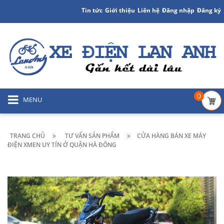
Tin tức
Giới thiệu
Liên hệ
Đăng nhập
Đăng ký
0
MENU
TRANG CHỦ
TƯ VẤN SẢN PHẨM
CỬA HÀNG BÁN XE MÁY
ĐIỆN XMEN UY TÍN Ở QUẬN HÀ ĐÔNG