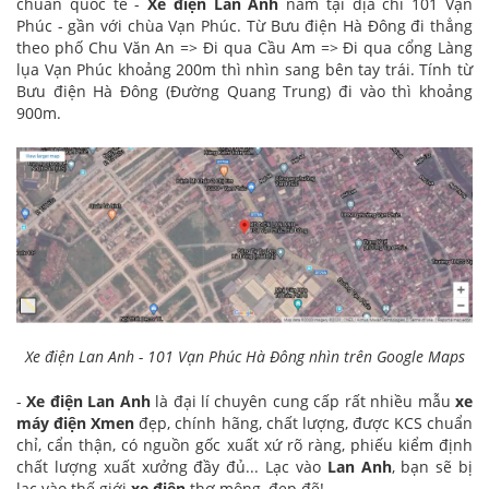
chuẩn quốc tế -
Xe điện Lan Anh
nằm tại địa chỉ 101 Vạn
Phúc - gần với chùa Vạn Phúc. Từ Bưu điện Hà Đông đi thẳng
theo phố Chu Văn An => Đi qua Cầu Am => Đi qua cổng Làng
lụa Vạn Phúc khoảng 200m thì nhìn sang bên tay trái. Tính từ
Bưu điện Hà Đông (Đường Quang Trung) đi vào thì khoảng
900m.
Xe điện Lan Anh - 101 Vạn Phúc Hà Đông nhìn trên Google Maps
-
Xe điện Lan Anh
là đại lí chuyên cung cấp rất nhiều mẫu
xe
máy điện Xmen
đẹp, chính hãng, chất lượng, được KCS chuẩn
chỉ, cẩn thận, có nguồn gốc xuất xứ rõ ràng, phiếu kiểm định
chất lượng xuất xưởng đầy đủ... Lạc vào
Lan Anh
, bạn sẽ bị
lạc vào thế giới
xe điện
thơ mộng, đẹp đẽ!