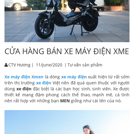
CỬA HÀNG BÁN XE MÁY ĐIỆN XMEN
CTV Hương
|
11/June/2020
|
Tư vấn sản phẩm
Xe máy điện Xmen
là dòng
xe máy điện
xuất hiện từ rất sớm
trên thị trường
xe điện
Việt nên đã quá quen thuộc với người
dùng
xe điện
đặc biệt là các bạn học sinh, sinh viên. Xe được
thiết kế mang đậm phong cách thể thao, mạnh mẽ, cá tính
nên rất hợp với những bạn
MEN
giống như cái tên của nó.