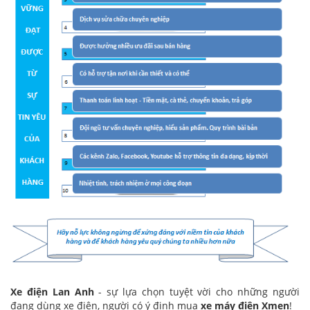
Xe điện Lan Anh
- sự lựa chọn tuyệt vời cho những người
đang dùng xe điện, người có ý định mua
xe máy điện Xmen
!