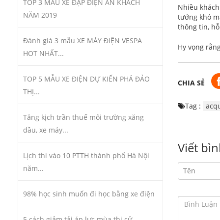
TOP 3 MẪU XE ĐẠP ĐIỆN ĂN KHÁCH
Nhiều khách 
NĂM 2019
tưởng khó m
thông tin, h
Đánh giá 3 mẫu XE MÁY ĐIỆN VESPA
Hy vọng rằng
HOT NHẤT...
TOP 5 MẪU XE ĐIỆN DỰ KIẾN PHÁ ĐẢO
CHIA SẺ
THỊ...
Tag :
acqu
Tăng kịch trần thuế môi trường xăng
dầu, xe máy...
Viết bì
Lịch thi vào 10 PTTH thành phố Hà Nội
năm...
98% học sinh muốn đi học bằng xe điện
5 cách giảm tải áp lực mùa thi cử