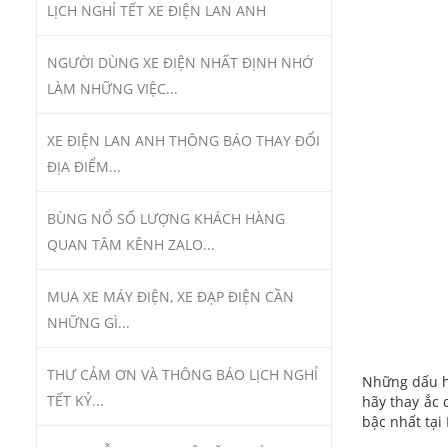
LỊCH NGHỈ TẾT XE ĐIỆN LAN ANH
NGƯỜI DÙNG XE ĐIỆN NHẤT ĐỊNH NHỚ
LÀM NHỮNG VIỆC...
XE ĐIỆN LAN ANH THÔNG BÁO THAY ĐỔI
ĐỊA ĐIỂM...
BÙNG NỔ SỐ LƯỢNG KHÁCH HÀNG
QUAN TÂM KÊNH ZALO...
MUA XE MÁY ĐIỆN, XE ĐẠP ĐIỆN CẦN
NHỮNG GÌ...
THƯ CẢM ƠN VÀ THÔNG BÁO LỊCH NGHỈ
Những dấu h
TẾT KỶ...
hãy thay ắc 
bậc nhất tại