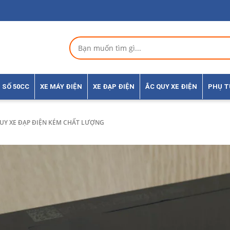
 SỐ 50CC
XE MÁY ĐIỆN
XE ĐẠP ĐIỆN
ẮC QUY XE ĐIỆN
PHỤ 
QUY XE ĐẠP ĐIỆN KÉM CHẤT LƯỢNG