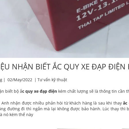
IỆU NHẬN BIẾT ẮC QUY XE ĐẠP ĐIỆ
g
|
02/May/2022
|
Tư vấn kỹ thuật
n biết bộ ắ
c quy xe đạp điện
kém chất lượng sẽ là thông tin cần t
n Anh nhận được nhiều phản hòi từ khách hàng là sau khi thay
ắc
ãng đường đi thì ngắn mà lại không được bảo hành. Lúc thay thì
 là nó kém thế này