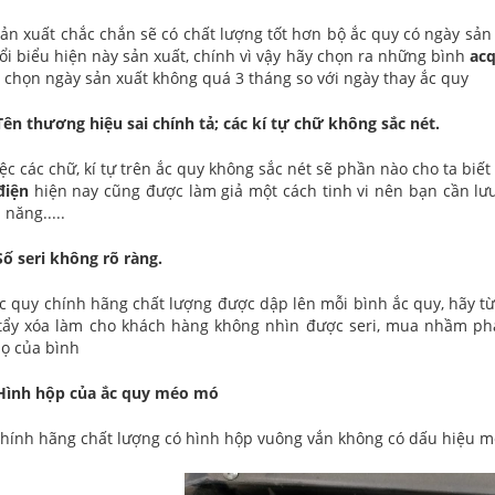
ản xuất chắc chắn sẽ có chất lượng tốt hơn bộ ắc quy có ngày sản
nổi biểu hiện này sản xuất, chính vì vậy hãy chọn ra những bình
acq
 chọn ngày sản xuất không quá 3 tháng so với ngày thay ắc quy
Tên thương hiệu sai chính tả; các kí tự chữ không sắc nét.
ệc các chữ, kí tự trên ắc quy không sắc nét sẽ phần nào cho ta biết
điện
hiện nay cũng được làm giả một cách tinh vi nên bạn cần lưu
 năng.....
Số seri không rõ ràng.
ắc quy chính hãng chất lượng được dập lên mỗi bình ắc quy, hãy từ
 tẩy xóa làm cho khách hàng không nhìn được seri, mua nhầm ph
họ của bình
 Hình hộp của ắc quy méo mó
hính hãng chất lượng có hình hộp vuông vắn không có dấu hiệu mé