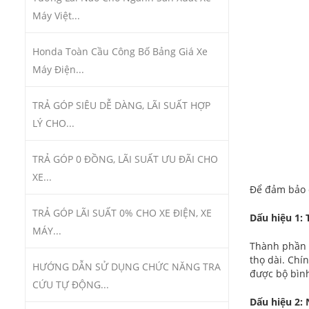
Máy Việt...
Honda Toàn Cầu Công Bố Bảng Giá Xe
Máy Điện...
TRẢ GÓP SIÊU DỄ DÀNG, LÃI SUẤT HỢP
LÝ CHO...
TRẢ GÓP 0 ĐỒNG, LÃI SUẤT ƯU ĐÃI CHO
XE...
Để đảm bảo 
TRẢ GÓP LÃI SUẤT 0% CHO XE ĐIỆN, XE
Dấu hiệu 1:
MÁY...
Thành phần 
thọ dài. Chí
HƯỚNG DẪN SỬ DỤNG CHỨC NĂNG TRA
được bộ bình
CỨU TỰ ĐỘNG...
Dấu hiệu 2: 