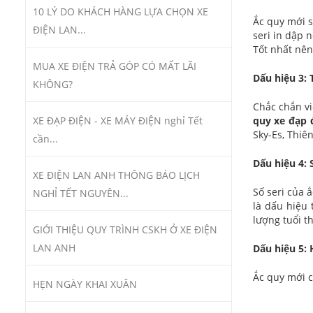
10 LÝ DO KHÁCH HÀNG LỰA CHỌN XE
Ắc quy mới s
ĐIỆN LAN...
seri in dập 
Tốt nhất nên
MUA XE ĐIỆN TRẢ GÓP CÓ MẤT LÃI
Dấu hiệu 3: 
KHÔNG?
Chắc chắn vi
quy xe đạp 
XE ĐẠP ĐIỆN - XE MÁY ĐIỆN nghỉ Tết
Sky-Es, Thiên
cần...
Dấu hiệu 4: 
XE ĐIỆN LAN ANH THÔNG BÁO LỊCH
Số seri của 
NGHỈ TẾT NGUYÊN...
là dấu hiệu
lượng tuổi t
GIỚI THIỆU QUY TRÌNH CSKH Ở XE ĐIỆN
LAN ANH
Dấu hiệu 5:
Ắc quy mới c
HẸN NGÀY KHAI XUÂN