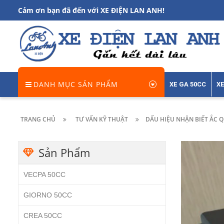
Cảm ơn bạn đã đến với XE ĐIỆN LAN ANH!
DANH MỤC SẢN PHẨM
XE GA 50CC
XE
TRANG CHỦ
TƯ VẤN KỸ THUẬT
DẤU HIỆU NHẬN BIẾT ẮC 
Sản Phẩm
VECPA 50CC
GIORNO 50CC
CREA 50CC