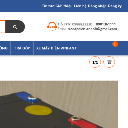
Tin tức
Giới thiệu
Liên hệ
Đăng nhập
Đăng ký
Hỗ Trợ:
0988823220 | 0901361111
Email:
xedapdienlananh@gmail.com
0
TÙNG
TRẢ GÓP
XE MÁY ĐIỆN VINFAST