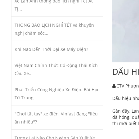
Xe Lan Anh thông báo lịch nghỉ Tết Ất
Tị...
THÔNG BÁO LỊCH NGHỈ TẾT và khuyến
nghị chăm sóc...
Khi Nào Đến Thời Đại Xe Máy Điện?
Việt Nam Chính Thức Có Động Thái Kích
DẤU H
Cầu Xe...
CTV Phượn
Phát Triển Công Nghiệp Xe Điện. Bài Học
Từ Trung...
Dấu hiệu nhậ
Gần đây, La
"Chơi tất tay" xe điện, Vinfast đang "liều
đã hỏng, qu
ăn nhiều"?
thì mới biết
Tương Lai Nào Cho Ngành Sản Xuất Xe