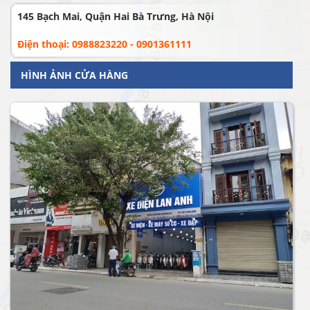
145 Bạch Mai, Quận Hai Bà Trưng, Hà Nội
Điện thoại: 0988823220 - 0901361111
HÌNH ẢNH CỬA HÀNG