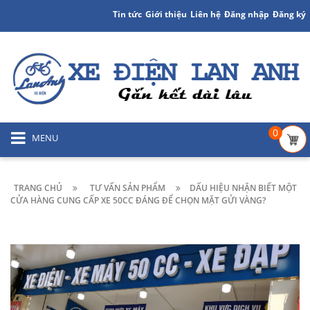
Tin tức
Giới thiệu
Liên hệ
Đăng nhập
Đăng ký
0
MENU
TRANG CHỦ
TƯ VẤN SẢN PHẨM
DẤU HIỆU NHẬN BIẾT MỘT
CỬA HÀNG CUNG CẤP XE 50CC ĐÁNG ĐỂ CHỌN MẶT GỬI VÀNG?