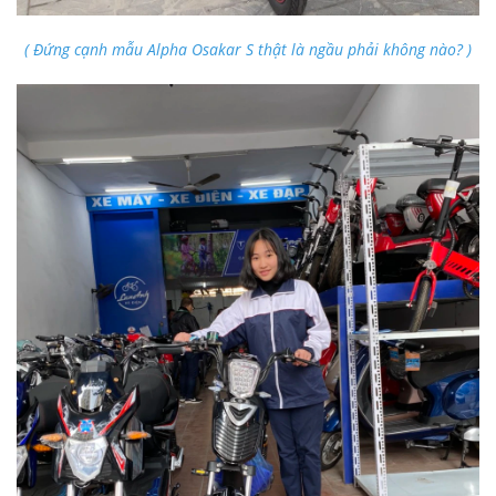
( Đứng cạnh mẫu Alpha Osakar S thật là ngầu phải không nào? )