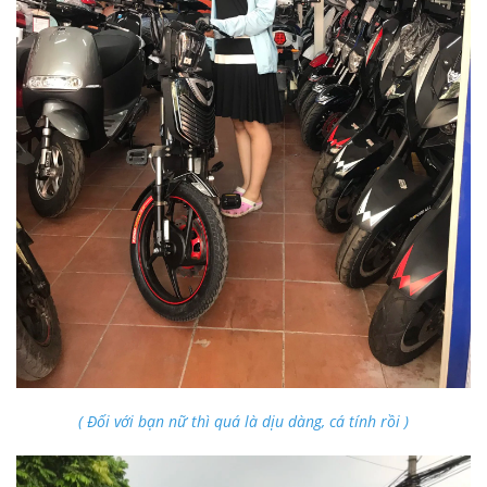
( Đối với bạn nữ thì quá là dịu dàng, cá tính rồi )