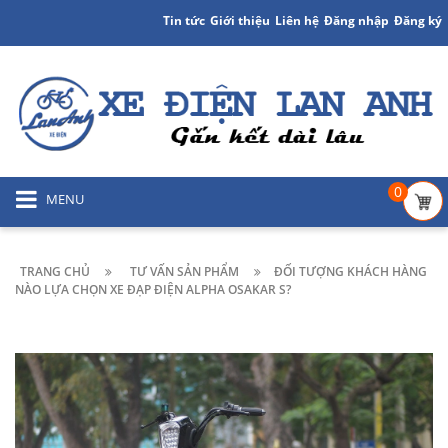
Tin tức
Giới thiệu
Liên hệ
Đăng nhập
Đăng ký
0
MENU
TRANG CHỦ
TƯ VẤN SẢN PHẨM
ĐỐI TƯỢNG KHÁCH HÀNG
NÀO LỰA CHỌN XE ĐẠP ĐIỆN ALPHA OSAKAR S?