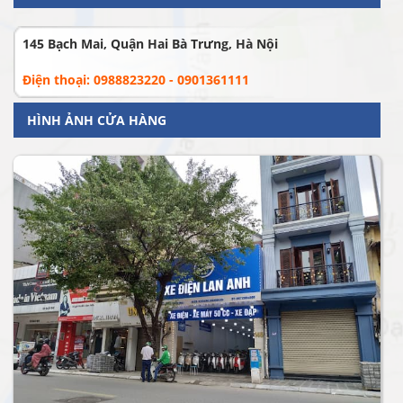
145 Bạch Mai, Quận Hai Bà Trưng, Hà Nội
Điện thoại: 0988823220 - 0901361111
HÌNH ẢNH CỬA HÀNG