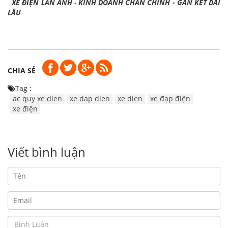
XE ĐIỆN LAN ANH
-
KINH DOANH CHÂN CHÍNH - GẮN KẾT DÀI
LÂU
CHIA SẺ
Tag :
ac quy xe dien
xe dap dien
xe dien
xe đạp điện
xe điện
Viết bình luận