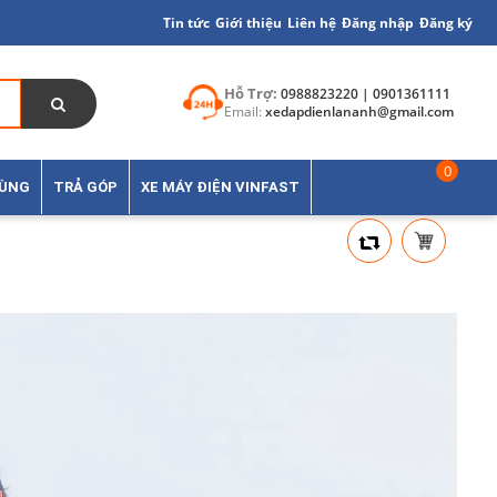
Tin tức
Giới thiệu
Liên hệ
Đăng nhập
Đăng ký
Hỗ Trợ:
0988823220 | 0901361111
Email:
xedapdienlananh@gmail.com
0
TÙNG
TRẢ GÓP
XE MÁY ĐIỆN VINFAST