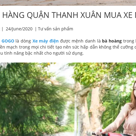
 HÀNG QUẬN THANH XUÂN MUA XE 
g
|
24/June/2020
|
Tư vấn sản phẩm
n GOGO
là dòng
Xe máy điện
được mệnh danh là
bà hoàng
trong
liền mạch trong mọi chi tiết tạo nên sức hấp dẫn không thể cưỡ
ều tính năng bậc nhất cho người sử dụng.