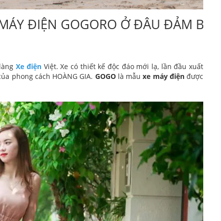
MÁY ĐIỆN GOGORO Ở ĐÂU ĐẢM BẢ
 làng
Xe điện
Việt. Xe có thiết kế độc đáo mới lạ, lần đầu xuất
ng của phong cách HOÀNG GIA.
GOGO
là mẫu
xe máy điện
được