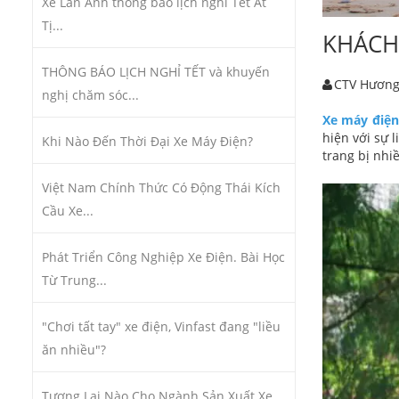
Xe Lan Anh thông báo lịch nghỉ Tết Ất
Tị...
KHÁCH
THÔNG BÁO LỊCH NGHỈ TẾT và khuyến
CTV Hươn
nghị chăm sóc...
Xe máy điệ
hiện với sự 
Khi Nào Đến Thời Đại Xe Máy Điện?
trang bị nhi
Việt Nam Chính Thức Có Động Thái Kích
Cầu Xe...
Phát Triển Công Nghiệp Xe Điện. Bài Học
Từ Trung...
"Chơi tất tay" xe điện, Vinfast đang "liều
ăn nhiều"?
Tương Lai Nào Cho Ngành Sản Xuất Xe