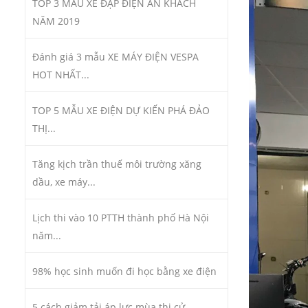
TOP 3 MẪU XE ĐẠP ĐIỆN ĂN KHÁCH
NĂM 2019
Đánh giá 3 mẫu XE MÁY ĐIỆN VESPA
HOT NHẤT...
TOP 5 MẪU XE ĐIỆN DỰ KIẾN PHÁ ĐẢO
THỊ...
Tăng kịch trần thuế môi trường xăng
dầu, xe máy...
Lịch thi vào 10 PTTH thành phố Hà Nội
năm...
98% học sinh muốn đi học bằng xe điện
5 cách giảm tải áp lực mùa thi cử