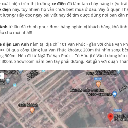
O
xuất hiện trên thị trường
xe điện
đã làm tan chảy hàng triệu trái
 điện
này, tuy nhiên họ vẫn chưa biết mua ở đâu. Vậy ở quận T
 lượng? Hãy đọc ngay bài viết này để tìm được đúng nơi bạn cần 
 Anh
từ lâu đã chinh phục được hàng nghìn vị khách hàng khó tín
o cho mọi nhà!!!
e điện Lan Anh
nằm tại địa chỉ 101 Vạn Phúc - gần với chùa Vạn P
=> Đi qua cổng Làng lụa Vạn Phúc khoảng 200m thì nhìn sang bên
ng 900m. Nếu đi từ Ngã Tư Vạn Phúc - Tố Hữu (Lê Văn Lương kéo 
 300m, Showroom nằm bên tay phải đường. Rất gần với quận Thanh