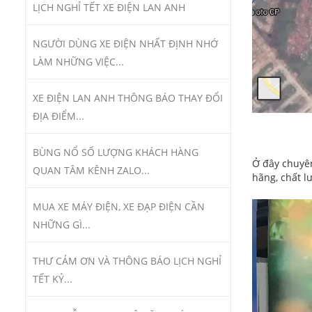
LỊCH NGHỈ TẾT XE ĐIỆN LAN ANH
NGƯỜI DÙNG XE ĐIỆN NHẤT ĐỊNH NHỚ
LÀM NHỮNG VIỆC...
XE ĐIỆN LAN ANH THÔNG BÁO THAY ĐỔI
ĐỊA ĐIỂM...
BÙNG NỔ SỐ LƯỢNG KHÁCH HÀNG
Ở đây chuy
QUAN TÂM KÊNH ZALO...
hãng, chất l
MUA XE MÁY ĐIỆN, XE ĐẠP ĐIỆN CẦN
NHỮNG GÌ...
THƯ CẢM ƠN VÀ THÔNG BÁO LỊCH NGHỈ
TẾT KỶ...