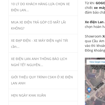
Từ khi
GOG
10 LÝ DO KHÁCH HÀNG LỰA CHỌN XE
chiếc
xe máy
ĐIỆN LAN...
đảm bảo chất
Xe điện Lan
MUA XE ĐIỆN TRẢ GÓP CÓ MẤT LÃI
chọn hoàn hả
KHÔNG?
Showroom
X
XE ĐẠP ĐIỆN - XE MÁY ĐIỆN nghỉ Tết
qua Cầu Am 
vào thì khoả
cần...
Đông khoảng
XE ĐIỆN LAN ANH THÔNG BÁO LỊCH
NGHỈ TẾT NGUYÊN...
GIỚI THIỆU QUY TRÌNH CSKH Ở XE ĐIỆN
LAN ANH
HẸN NGÀY KHAI XUÂN