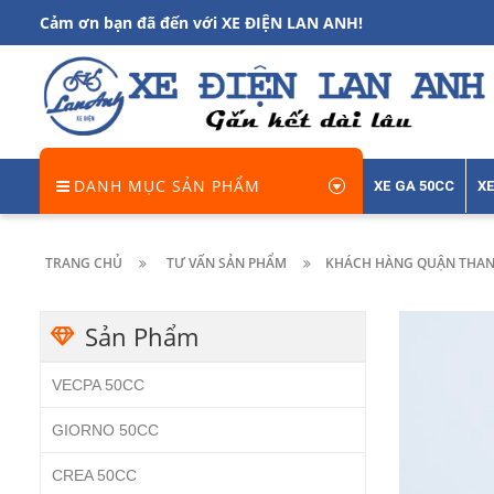
Cảm ơn bạn đã đến với XE ĐIỆN LAN ANH!
DANH MỤC SẢN PHẨM
XE GA 50CC
XE
TRANG CHỦ
TƯ VẤN SẢN PHẨM
KHÁCH HÀNG QUẬN THAN
Sản Phẩm
VECPA 50CC
GIORNO 50CC
CREA 50CC