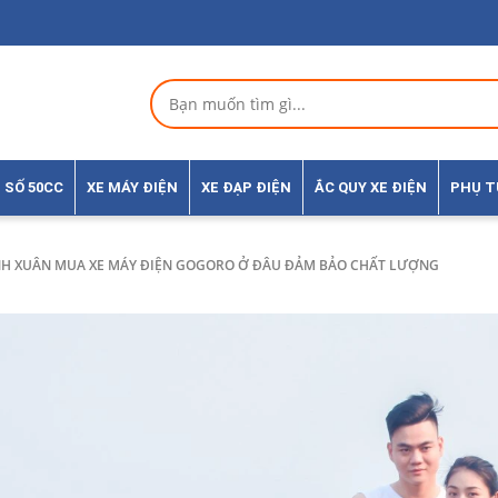
 SỐ 50CC
XE MÁY ĐIỆN
XE ĐẠP ĐIỆN
ẮC QUY XE ĐIỆN
PHỤ 
H XUÂN MUA XE MÁY ĐIỆN GOGORO Ở ĐÂU ĐẢM BẢO CHẤT LƯỢNG