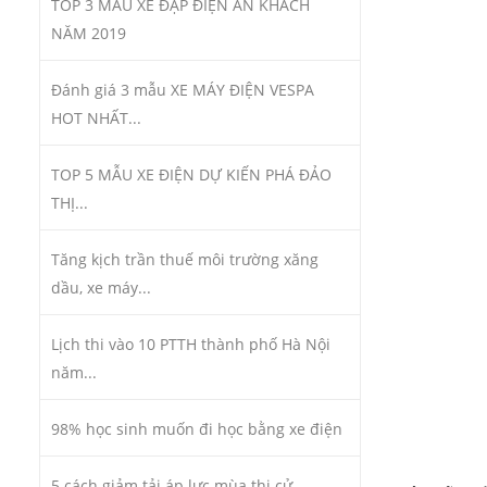
TOP 3 MẪU XE ĐẠP ĐIỆN ĂN KHÁCH
NĂM 2019
Đánh giá 3 mẫu XE MÁY ĐIỆN VESPA
HOT NHẤT...
TOP 5 MẪU XE ĐIỆN DỰ KIẾN PHÁ ĐẢO
THỊ...
Tăng kịch trần thuế môi trường xăng
dầu, xe máy...
Lịch thi vào 10 PTTH thành phố Hà Nội
năm...
98% học sinh muốn đi học bằng xe điện
5 cách giảm tải áp lực mùa thi cử