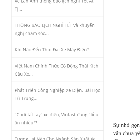
Xe Lan Anh thông báo lịch nghỉ Tết Ất
Tị...
THÔNG BÁO LỊCH NGHỈ TẾT và khuyến
nghị chăm sóc...
Khi Nào Đến Thời Đại Xe Máy Điện?
Việt Nam Chính Thức Có Động Thái Kích
Cầu Xe...
Phát Triển Công Nghiệp Xe Điện. Bài Học
Từ Trung...
"Chơi tất tay" xe điện, Vinfast đang "liều
ăn nhiều"?
Sự nhỏ gọn,
vẫn chưa yê
Tương Lai Nào Cho Ngành Sản Xuất Xe