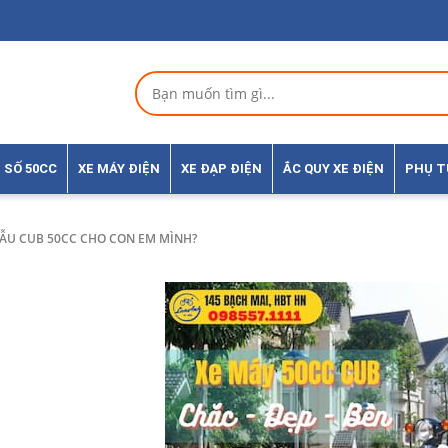
 SỐ 50CC
XE MÁY ĐIỆN
XE ĐẠP ĐIỆN
ẮC QUY XE ĐIỆN
PHỤ 
ẪU CUB 50CC CHO CON EM MÌNH?