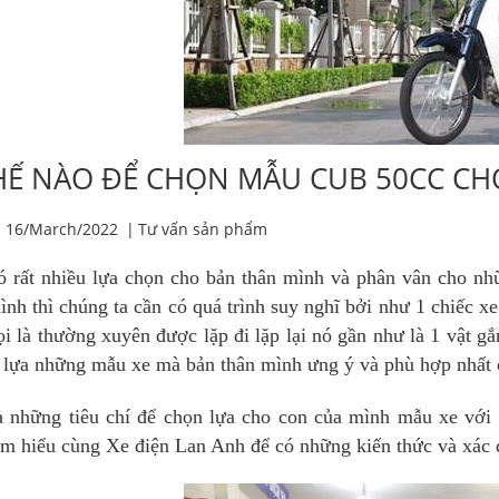
HẾ NÀO ĐỂ CHỌN MẪU CUB 50CC CH
16/March/2022
|
Tư vấn sản phẩm
ó rất nhiều lựa chọn cho bản thân mình và phân vân cho n
ình thì chúng ta cần có quá trình suy nghĩ bởi như 1 chiếc 
i là thường xuyên được lặp đi lặp lại nó gần như là 1 vật gắ
 lựa những mẫu xe mà bản thân mình ưng ý và phù hợp nhất 
à những tiêu chí để chọn lựa cho con của mình mẫu xe với 
ìm hiểu cùng Xe điện Lan Anh để có những kiến thức và xác đ