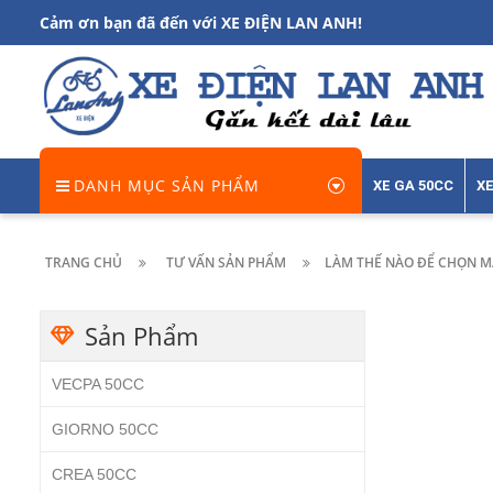
Cảm ơn bạn đã đến với XE ĐIỆN LAN ANH!
DANH MỤC SẢN PHẨM
XE GA 50CC
XE
TRANG CHỦ
TƯ VẤN SẢN PHẨM
LÀM THẾ NÀO ĐỂ CHỌN M
Sản Phẩm
VECPA 50CC
GIORNO 50CC
CREA 50CC