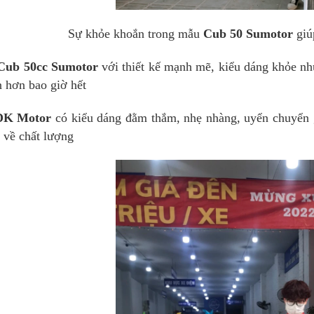
Sự khỏe khoắn trong mẫu
Cub 50 Sumotor
giú
Cub 50cc Sumotor
với thiết kế mạnh mẽ, kiểu dáng khỏe n
n hơn bao giờ hết
DK Motor
có kiểu dáng đằm thắm, nhẹ nhàng, uyển chuyển 
 về chất lượng