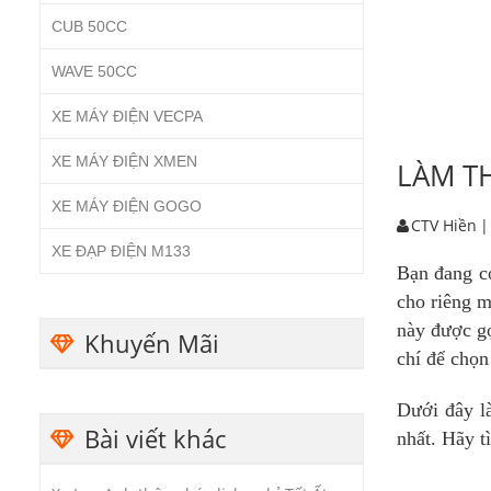
CUB 50CC
WAVE 50CC
XE MÁY ĐIỆN VECPA
XE MÁY ĐIỆN XMEN
LÀM T
XE MÁY ĐIỆN GOGO
CTV Hiền
|
XE ĐẠP ĐIỆN M133
Bạn đang c
cho riêng m
này được gọ
Khuyến Mãi
chí để chọn
Dưới đây l
Bài viết khác
nhất. Hãy t