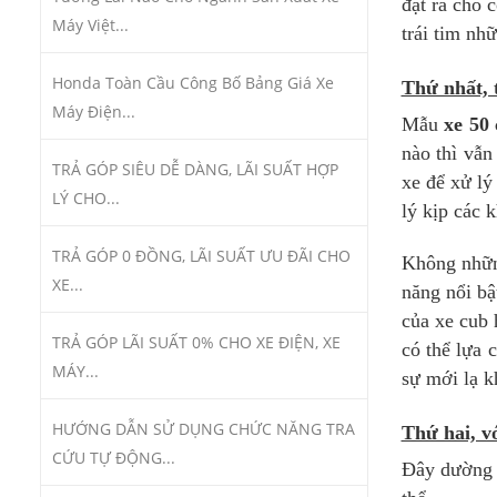
đặt ra cho 
Máy Việt...
trái tim nh
Honda Toàn Cầu Công Bố Bảng Giá Xe
Thứ nhất, t
Máy Điện...
Mẫu
xe 50
nào thì vẫn
TRẢ GÓP SIÊU DỄ DÀNG, LÃI SUẤT HỢP
xe để xử lý
LÝ CHO...
lý kịp các 
TRẢ GÓP 0 ĐỒNG, LÃI SUẤT ƯU ĐÃI CHO
Không nhữn
XE...
năng nổi bậ
của xe cub 
TRẢ GÓP LÃI SUẤT 0% CHO XE ĐIỆN, XE
có thể lựa 
MÁY...
sự mới lạ k
HƯỚNG DẪN SỬ DỤNG CHỨC NĂNG TRA
Thứ hai, v
CỨU TỰ ĐỘNG...
Đây dường n