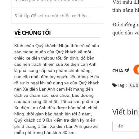
Với mẫu
L
tính năng hi
5 bí kíp để soi ra một chiếc xe điện...
Đó dường nh
VỀ CHÚNG TÔI
quốc dân v
Kính chào Quý khách! Nhận thức rõ và sâu
sắc mong muốn của Quý khách về một
chiếc xe điện thật sự tốt, ổn định, độ bền
cao nên trách nhiệm của Xe điện Lan Anh
CHIA SẺ
là phải cung cấp sản phẩm chính hãng,
cao cấp nhất đến tay người tiêu dùng. Hiểu
rõ sự lo ngại khi sử dụng xe của Quý khách
Tag :
Cub
nên Xe điện Lan Anh cam kết mang đến
dịch vụ chăm sóc, sửa chữa, bảo dưỡng
sau bán hàng tốt nhất. Tất cả sản phẩm tại
Xe điện Lan Anh đều được bảo hành chính
Viết bì
hãng, thời gian bảo hành lên tới 3 năm,
Quý khách có 9 lần kiểm tra định kỳ miễn
phí 3 tháng 1 lần. Xe điện Lan Anh giao xe
miễn phí trong bán kính 30 km.