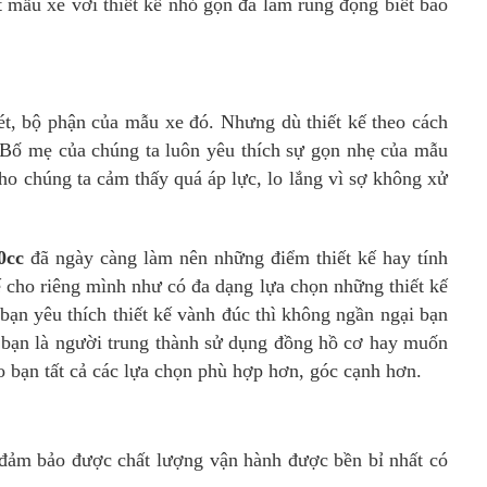
 mẫu xe với thiết kế nhỏ gọn đã làm rung động biết bao
t, bộ phận của mẫu xe đó. Nhưng dù thiết kế theo cách
 Bố mẹ của chúng ta luôn yêu thích sự gọn nhẹ của mẫu
o chúng ta cảm thấy quá áp lực, lo lắng vì sợ không xử
0cc
đã ngày càng làm nên những điểm thiết kế hay tính
 cho riêng mình như có đa dạng lựa chọn những thiết kế
bạn yêu thích thiết kế vành đúc thì không ngần ngại bạn
y bạn là người trung thành sử dụng đồng hồ cơ hay muốn
 bạn tất cả các lựa chọn phù hợp hơn, góc cạnh hơn.
 đảm bảo được chất lượng vận hành được bền bỉ nhất có