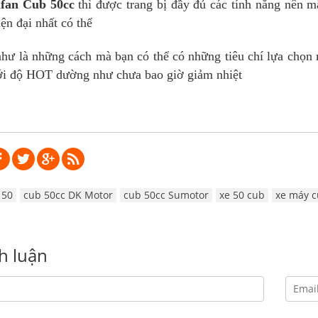
ifan Cub 50cc
thì được trang bị đầy đủ các tính năng nên m
ện đại nhất có thể
ư là những cách mà bạn có thể có những tiêu chí lựa chọn 
ới độ HOT dường như chưa bao giờ giảm nhiệt
 50
cub 50cc DK Motor
cub 50cc Sumotor
xe 50 cub
xe máy c
nh luận