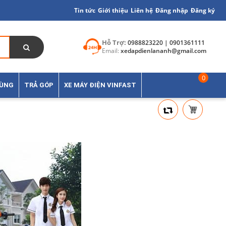
Tin tức
Giới thiệu
Liên hệ
Đăng nhập
Đăng ký
Hỗ Trợ:
0988823220 | 0901361111
Email:
xedapdienlananh@gmail.com
0
TÙNG
TRẢ GÓP
XE MÁY ĐIỆN VINFAST