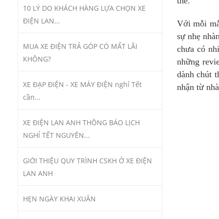
thể.
10 LÝ DO KHÁCH HÀNG LỰA CHỌN XE
ĐIỆN LAN...
Với mỗi mẫu
sự nhẹ nhàn
MUA XE ĐIỆN TRẢ GÓP CÓ MẤT LÃI
chưa có nhi
KHÔNG?
những revi
dành chút t
XE ĐẠP ĐIỆN - XE MÁY ĐIỆN nghỉ Tết
nhận từ nhà
cần...
XE ĐIỆN LAN ANH THÔNG BÁO LỊCH
NGHỈ TẾT NGUYÊN...
GIỚI THIỆU QUY TRÌNH CSKH Ở XE ĐIỆN
LAN ANH
HẸN NGÀY KHAI XUÂN