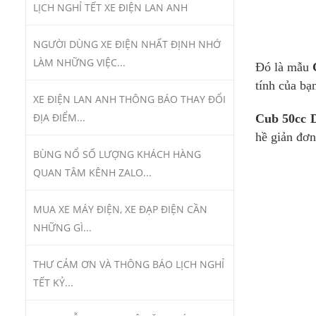
LỊCH NGHỈ TẾT XE ĐIỆN LAN ANH
NGƯỜI DÙNG XE ĐIỆN NHẤT ĐỊNH NHỚ
LÀM NHỮNG VIỆC...
Đó là mẫu
tính của bạ
XE ĐIỆN LAN ANH THÔNG BÁO THAY ĐỔI
ĐỊA ĐIỂM...
Cub 50cc 
hề giản đơn
BÙNG NỔ SỐ LƯỢNG KHÁCH HÀNG
QUAN TÂM KÊNH ZALO...
MUA XE MÁY ĐIỆN, XE ĐẠP ĐIỆN CẦN
NHỮNG GÌ...
THƯ CẢM ƠN VÀ THÔNG BÁO LỊCH NGHỈ
TẾT KỶ...