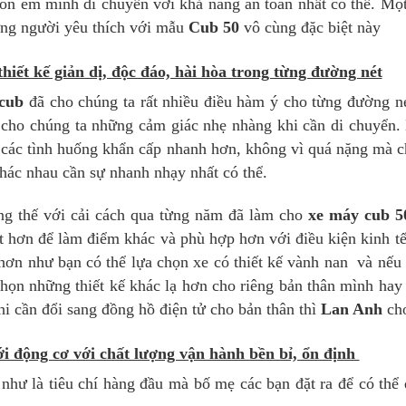
con em mình di chuyển với khả năng an toàn nhất có thể. Một
ững người yêu thích với mẫu
Cub 50
vô cùng đặc biệt này
hiết kế giản dị, độc đáo, hài hòa trong từng đường nét
 cub
đã cho chúng ta rất nhiều điều hàm ý cho từng đường né
 cho chúng ta những cảm giác nhẹ nhàng khi cần di chuyển.
 các tình huống khẩn cấp nhanh hơn, không vì quá nặng mà ch
khác nhau cần sự nhanh nhạy nhất có thể.
g thế với cải cách qua từng năm đã làm cho
xe máy cub 5
t hơn để làm điểm khác và phù hợp hơn với điều kiện kinh tế
hơn như bạn có thể lựa chọn xe có thiết kế vành nan và nếu 
chọn những thiết kế khác lạ hơn cho riêng bản thân mình ha
hi cần đổi sang đồng hồ điện tử cho bản thân thì
Lan Anh
cho
ới động cơ với chất lượng vận hành bền bỉ, ổn định
hư là tiêu chí hàng đầu mà bố mẹ các bạn đặt ra để có thể