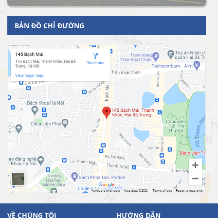
BẢN ĐỒ CHỈ ĐƯỜNG
VỀ CHÚNG TÔI
HƯỚNG DẪN