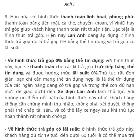
Anh )
3. Hơn nữa với hình thức
thanh toán linh hoạt, phong phú
:
thanh toán bằng tiền mặt, cà thẻ, chuyển khoản, ví VinID hay
trả góp giúp khách hàng thanh toán rất thuận tiện. Đặc biệt là
hình thức trả góp. Hiện nay
Lan Anh
đang áp dụng 2 hình
thức trả góp đó là trả góp 0% bằng thẻ tín dụng và trả góp có
lãi suất.
- Về hình thức trả góp 0% bằng thẻ tín dụng
: với hình thức
này, bạn sẽ
thanh toán
cho các kì trả góp
trực tiếp bằng thẻ
tín dụng
và được hưởng mức
lãi suất
0%
.Thủ tục rất đơn
giản, bạn chỉ cần mang thẻ tín dụng hợp lệ( là thẻ tín dụng
của các ngân hàng đang có trả góp và trong thẻ còn đủ hạn
mức để giao dịch) đến
Xe
điện Lan Anh
làm thủ tục. Với
những ưu điểm nổi bật của hình thức này như: khách hàng
không cần chứng minh thu nhập, không phải xét duyệt, không
phải thế chấp tài sản...và có thể lấy xe ngay sau khi thủ tục
hoàn thành rất nhanh chóng!
- Về hình thức trả góp có lãi suất
: ở hình thức trả góp này,
khách hàng đủ từ 19 tuổi đến dưới 60 tuổi là có thể mua trả