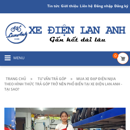
Tin tức
Giới thiệu
Liên hệ
Đăng nhập
Đăng ký
0
MENU
TRANG CHỦ
TƯ VẤN TRẢ GÓP
MUA XE ĐẠP ĐIỆN NIJIA
THEO HÌNH THỨC TRẢ GÓP TRỞ NÊN PHỔ BIẾN TẠI XE ĐIỆN LAN ANH -
TẠI SAO?