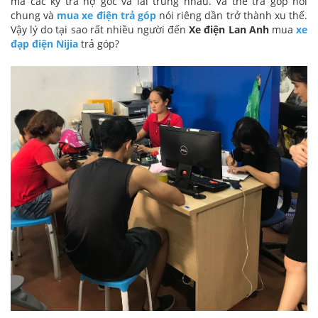
mà các kỳ trả nợ gốc và lãi trùng nhau. Và thế trả góp nói
chung và
mua xe điện trả góp
nói riêng dần trở thành xu thế.
Vậy lý do tại sao rất nhiều người đến
Xe điện Lan Anh
mua
xe
đạp điện Nijia
trả góp?