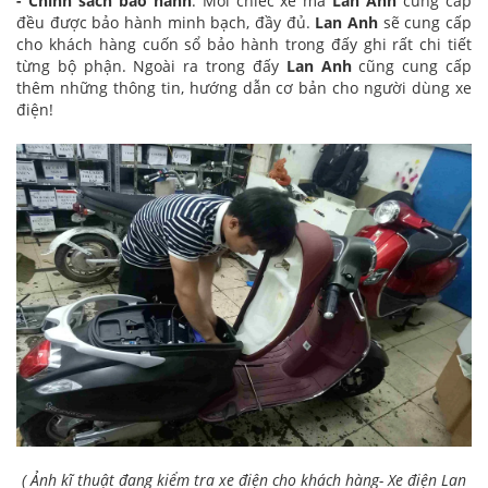
- Chính sách bảo hành
: Mỗi chiếc xe mà
Lan Anh
cung cấp
đều được bảo hành minh bạch, đầy đủ.
Lan Anh
sẽ cung cấp
cho khách hàng cuốn sổ bảo hành trong đấy ghi rất chi tiết
từng bộ phận. Ngoài ra trong đấy
Lan Anh
cũng cung cấp
thêm những thông tin, hướng dẫn cơ bản cho người dùng xe
điện!
( Ảnh kĩ thuật đang kiểm tra xe điện cho khách hàng- Xe điện Lan