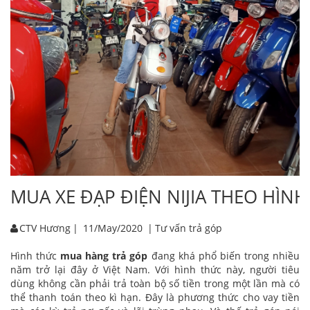
MUA XE ĐẠP ĐIỆN NIJIA THEO HÌNH
CTV Hương
|
11/May/2020
|
Tư vấn trả góp
Hình thức
mua hàng trả góp
đang khá phổ biến trong nhiều
năm trở lại đây ở Việt Nam. Với hình thức này, người tiêu
dùng không cần phải trả toàn bộ số tiền trong một lần mà có
thể thanh toán theo kì hạn. Đây là phương thức cho vay tiền