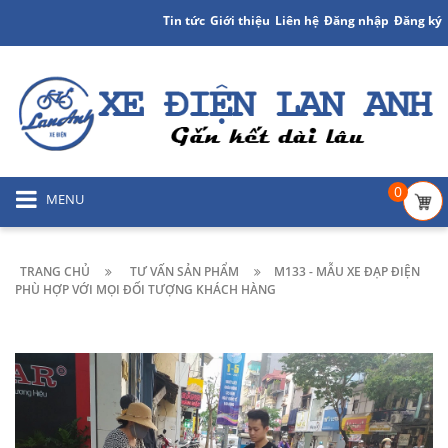
Tin tức
Giới thiệu
Liên hệ
Đăng nhập
Đăng ký
0
MENU
TRANG CHỦ
TƯ VẤN SẢN PHẨM
M133 - MẪU XE ĐẠP ĐIỆN
PHÙ HỢP VỚI MỌI ĐỐI TƯỢNG KHÁCH HÀNG