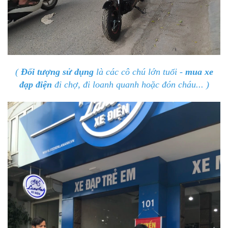
(
Đối tượng sử dụng
là các cô chú lớn tuổi -
mua xe
đạp điện
đi chợ, đi loanh quanh hoặc đón cháu... )