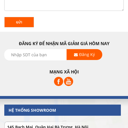
GỬI
ĐĂNG KÝ ĐỂ NHẬN MÃ GIẢM GIÁ HÔM NAY
Đăng Ký
MẠNG XÃ HỘI
HỆ THỐNG SHOWROOM
145 Bạch Mai, Quận Hai Bà Trưng, Hà Nội