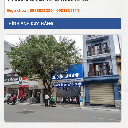
Điện thoại: 0988823220 - 0901361111
HÌNH ẢNH CỬA HÀNG