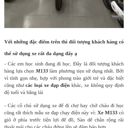
Với những đặc điểm trên thì đối tượng khách hàng có
thể sử dụng xe rất đa dạng đấy ạ
- Các em học sinh đang đi học. Đây là đối tượng khách
hàng lựa chọn
M133
làm phương tiẹn sử dụng nhất. Bởi
vì tính gọn nhẹ, hợp với phong trào giới trẻ và đặc biệt
cũng như
các loại xe đạp điện
khác, xe không quy định
độ tuổi và bằng lái
- Các cô chú sử dụng xe để đi chợ hay chở cháu đi học
cũng rất thích mẫu xe đạp chạy điện này vì:
Xe M133
có
giỏ ở phía trước tiện lợi để đồ, Sàn dể chân rộng rãi
thoải mái cho các cháu đứng lên sẽ đảm bảo hơn