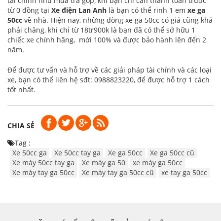
tài chính như mua trả góp, khi bạn chỉ cần thanh toán trước
từ 0 đồng tại
Xe điện Lan Anh
là bạn có thể rinh 1 em
xe ga
50cc
về nhà. Hiện nay, những dòng xe ga 50cc có giá cũng khá
phải chăng, khi chỉ từ 18tr900k là bạn đã có thể sở hữu 1
chiếc xe chính hãng, mới 100% và được bảo hành lên đến 2
năm.
Để được tư vấn và hỗ trợ về các giải pháp tài chính và các loại
xe, bạn có thể liên hệ sđt: 0988823220, để được hỗ trợ 1 cách
tốt nhất.
CHIA SẺ
Tag :
Xe 50cc ga
Xe 50cc tay ga
Xe ga 50cc
Xe ga 50cc cũ
Xe máy 50cc tay ga
Xe máy ga 50
xe máy ga 50cc
Xe máy tay ga 50cc
Xe máy tay ga 50cc cũ
xe tay ga 50cc