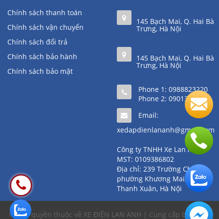
Chính sách thanh toán
145 Bạch Mai, Q. Hai Bà
Chính sách vận chuyển
Trưng, Hà Nội
Chính sách đổi trả
Chính sách bảo hành
145 Bạch Mai, Q. Hai Bà
Trưng, Hà Nội
Chính sách bảo mật
Phone 1:
0988823220
Phone 2:
0901361111
Email:
xedapdienlananh@gmail.com
Công ty TNHH Xe Lan Anh
MST: 0109386802
Địa chỉ: 239 Trường Chinh,
phường Khương Mai, quận
Thanh Xuân, Hà Nội
© Bản quyền thuộc về XE ĐIỆN LAN ANH | Cung cấp bởi
Sapo