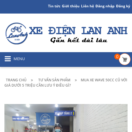
Tin tức
Giới thiệu
Liên hệ
Đăng nhập
Đăng ký
0
MENU
TRANG CHỦ
TƯ VẤN SẢN PHẨM
MUA XE WAVE 50CC CŨ VỚI
GIÁ DƯỚI 5 TRIỆU CẦN LƯU Ý ĐIỀU GÌ?