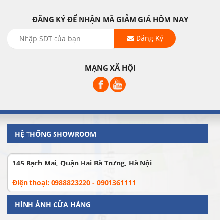
ĐĂNG KÝ ĐỂ NHẬN MÃ GIẢM GIÁ HÔM NAY
Đăng Ký
MẠNG XÃ HỘI
HỆ THỐNG SHOWROOM
145 Bạch Mai, Quận Hai Bà Trưng, Hà Nội
Điện thoại: 0988823220 - 0901361111
HÌNH ẢNH CỬA HÀNG