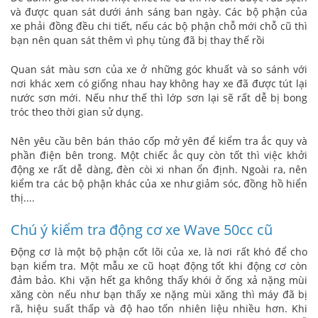
và được quan sát dưới ánh sáng ban ngày. Các bộ phận của
xe phải đồng đều chi tiết, nếu các bộ phận chỗ mới chỗ cũ thì
bạn nên quan sát thêm vì phụ tùng đã bị thay thế rồi
Quan sát màu sơn của xe ở những góc khuất và so sánh với
nơi khác xem có giống nhau hay không hay xe đã được tút lại
nước sơn mới. Nếu như thế thì lớp sơn lại sẽ rất dễ bị bong
tróc theo thời gian sử dụng.
Nên yêu cầu bên bán tháo cốp mở yên để kiểm tra ắc quy và
phần điện bên trong. Một chiếc ắc quy còn tốt thì việc khởi
động xe rất dễ dàng, đèn còi xi nhan ổn định. Ngoài ra, nên
kiểm tra các bộ phận khác của xe như giảm sóc, đồng hồ hiển
thị....
Chú ý kiểm tra động cơ xe Wave 50cc cũ
Động cơ là một bộ phận cốt lõi của xe, là nơi rất khó để cho
bạn kiểm tra. Một mẫu xe cũ hoạt động tốt khi động cơ còn
đảm bảo. Khi vặn hết ga không thấy khói ở ống xả nặng mùi
xăng còn nếu như bạn thấy xe nặng mùi xăng thì máy đã bị
rã, hiệu suất thấp và độ hao tốn nhiên liệu nhiều hơn. Khi