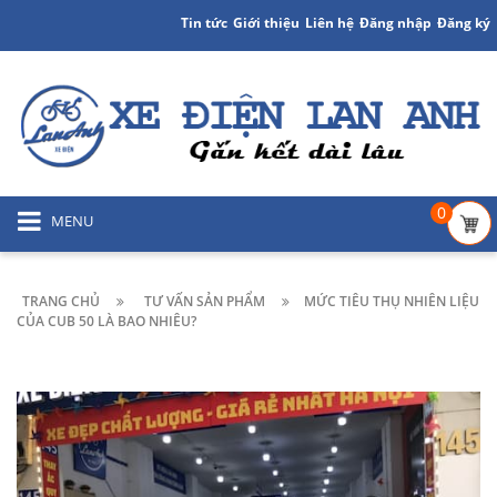
Tin tức
Giới thiệu
Liên hệ
Đăng nhập
Đăng ký
0
MENU
TRANG CHỦ
TƯ VẤN SẢN PHẨM
MỨC TIÊU THỤ NHIÊN LIỆU
CỦA CUB 50 LÀ BAO NHIÊU?