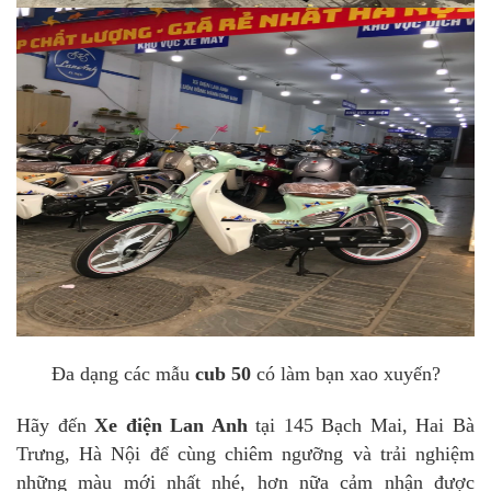
Đa dạng các mẫu
cub 50
có làm bạn xao xuyến?
Hãy đến
Xe điện Lan Anh
tại 145 Bạch Mai, Hai Bà
Trưng, Hà Nội để cùng chiêm ngưỡng và trải nghiệm
những màu mới nhất nhé, hơn nữa cảm nhận được