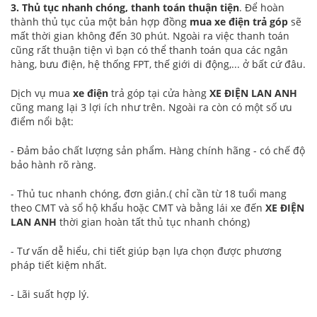
3. Thủ tục nhanh chóng, thanh toán thuận tiện
. Để hoàn
thành thủ tục của một bản hợp đồng
mua xe điện trả góp
sẽ
mất thời gian không đến 30 phút. Ngoài ra việc thanh toán
cũng rất thuận tiện vì bạn có thể thanh toán qua các ngân
hàng, bưu điện, hệ thống FPT, thế giới di động,... ở bất cứ đâu.
Dịch vụ mua
xe điện
trả góp tại cửa hàng
XE ĐIỆN LAN ANH
cũng mang lại 3 lợi ích như trên. Ngoài ra còn có một số ưu
điểm nổi bật:
- Đảm bảo chất lượng sản phẩm. Hàng chính hãng - có chế độ
bảo hành rõ ràng.
- Thủ tuc nhanh chóng, đơn giản.( chỉ cần từ 18 tuổi mang
theo CMT và sổ hộ khẩu hoặc CMT và bằng lái xe đến
XE ĐIỆN
LAN ANH
thời gian hoàn tất thủ tục nhanh chóng)
- Tư vấn dễ hiểu, chi tiết giúp bạn lựa chọn được phương
pháp tiết kiệm nhất.
- Lãi suất hợp lý.