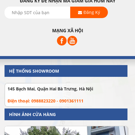
ĐĂNG KÝ ĐỂ NHẬN MÃ GIẢM GIÁ HÔM NAY
Đăng Ký
MẠNG XÃ HỘI
HỆ THỐNG SHOWROOM
145 Bạch Mai, Quận Hai Bà Trưng, Hà Nội
Điện thoại: 0988823220 - 0901361111
HÌNH ẢNH CỬA HÀNG