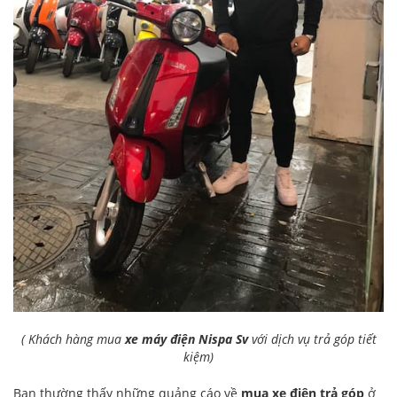
( Khách hàng mua
x
e máy điện
Nispa Sv
với dịch vụ trả góp tiết
kiệm)
Bạn thường thấy những quảng cáo về
mua xe điện trả góp
ở