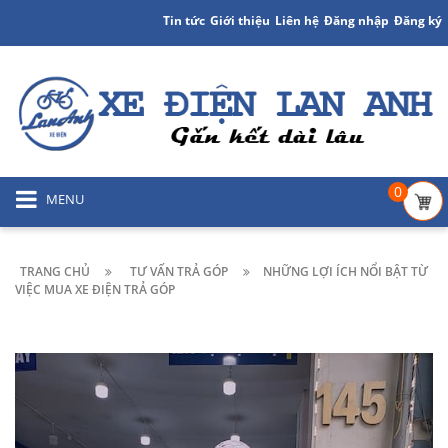
Tin tức
Giới thiệu
Liên hệ
Đăng nhập
Đăng ký
0
MENU
TRANG CHỦ
TƯ VẤN TRẢ GÓP
NHỮNG LỢI ÍCH NỔI BẬT TỪ
VIỆC MUA XE ĐIỆN TRẢ GÓP