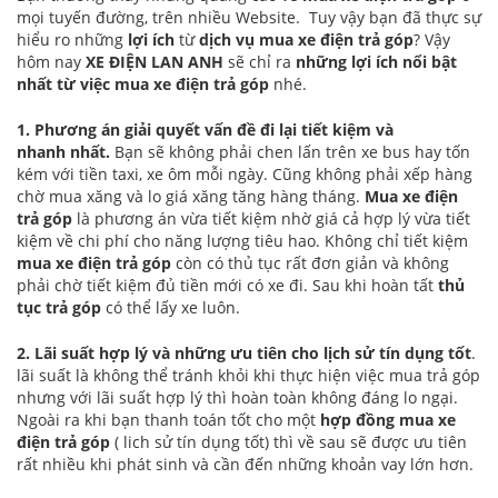
mọi tuyến đường, trên nhiều Website. Tuy vậy bạn đã thực sự
hiểu ro những
lợi ích
từ
dịch vụ mua xe điện trả góp
? Vậy
hôm nay
XE ĐIỆN LAN ANH
sẽ chỉ ra
những lợi ích nổi bật
nhất từ việc mua xe điện trả góp
nhé.
1. Phương án giải quyết vấn đề đi lại tiết kiệm và
nhanh nhất.
Bạn sẽ không phải chen lấn trên xe bus hay tốn
kém với tiền taxi, xe ôm mỗi ngày. Cũng không phải xếp hàng
chờ mua xăng và lo giá xăng tăng hàng tháng.
Mua xe điện
trả góp
là phương án vừa tiết kiệm nhờ giá cả hợp lý vừa tiết
kiệm về chi phí cho năng lượng tiêu hao. Không chỉ tiết kiệm
mua xe điện trả góp
còn có thủ tục rất đơn giản và không
phải chờ tiết kiệm đủ tiền mới có xe đi. Sau khi hoàn tất
thủ
tục trả góp
có thể lấy xe luôn.
2. Lãi suất hợp lý và những ưu tiên cho lịch sử tín dụng tốt
.
lãi suất là không thể tránh khỏi khi thực hiện việc mua trả góp
nhưng với lãi suất hợp lý thì hoàn toàn không đáng lo ngại.
Ngoài ra khi bạn thanh toán tốt cho một
hợp đồng mua xe
điện trả góp
( lich sử tín dụng tốt) thì về sau sẽ được ưu tiên
rất nhiều khi phát sinh và cần đến những khoản vay lớn hơn.