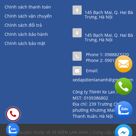
Chính sách thanh toán
145 Bạch Mai, Q. Hai Bà
Chính sách vận chuyển
Trưng, Hà Nội
Chính sách đổi trả
Chính sách bảo hành
145 Bạch Mai, Q. Hai Bà
Trưng, Hà Nội
Chính sách bảo mật
Phone 1:
0988823220
Phone 2:
0901361111
Email:
xedapdienlananh@gmail.com
Công ty TNHH Xe Lan Anh
MST: 0109386802
Địa chỉ: 239 Trường Chinh,
phường Khương Mai, quận
Thanh Xuân, Hà Nội
© Bản quyền thuộc về XE ĐIỆN LAN ANH | Cung cấp bởi
Sapo