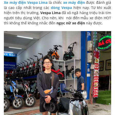
Xe máy điện Vespa Lima
là chiếc
xe máy điện
được đánh giá
là cao cấp nhất trong các
dòng Vespa
hiện nay. Từ khi xuất
hiện trên thị trường,
Vespa Lima
đã xô ngã hàng triệu trái tim
người tiêu dùng Việt. Cho nên, khi nói đến mẫu xe điện HOT
thì không thể không nhắc đến
ngọc nữ xe điện
này được.