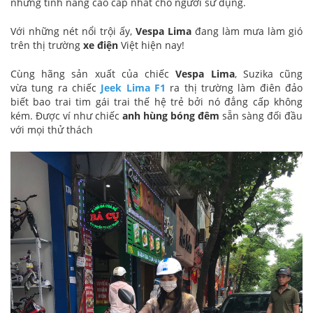
những tính năng cao cấp nhất cho người sử dụng.
Với những nét nổi trội ấy,
Vespa Lima
đang làm mưa làm gió
trên thị trường
xe điện
Việt hiện nay!
Cùng hãng sản xuất của chiếc
Vespa Lima
, Suzika cũng
vừa tung ra chiếc
Jeek Lima F1
ra thị trường làm điên đảo
biết bao trai tim gái trai thế hệ trẻ bởi nó đẳng cấp không
kém. Được ví như chiếc
anh hùng bóng đêm
sẵn sàng đối đầu
với mọi thử thách