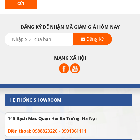
GỬI
ĐĂNG KÝ ĐỂ NHẬN MÃ GIẢM GIÁ HÔM NAY
Đăng Ký
MẠNG XÃ HỘI
HỆ THỐNG SHOWROOM
145 Bạch Mai, Quận Hai Bà Trưng, Hà Nội
Điện thoại: 0988823220 - 0901361111