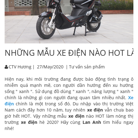
NHỮNG MẪU XE ĐIỆN NÀO HOT LÀM
CTV Hương
|
27/May/2020
|
Tư vấn sản phẩm
Hiện nay, khi môi trường đang được báo động tình trạng ô
nhiễm quá mạnh mẽ, con người dần hướng đến xu hướng
sống " xanh ". Sử dụng đồ dùng " xanh ", năng lượng " xanh "
chính là những gì con người đang quan tâm nhiều nhất.
Xe
điện
chính là một trong số đó. Du nhập vào thị trường Việt
Nam cách đây hơn 10 năm, tuy nhiên
xe điện
vẫn chưa bao
giờ hết HOT. Vậy những mẫu
xe điện
nào HOT làm nóng thị
trường
xe điện
hè 2020? Hãy cùng
Lan Anh
tìm hiểu ngay
nhé!