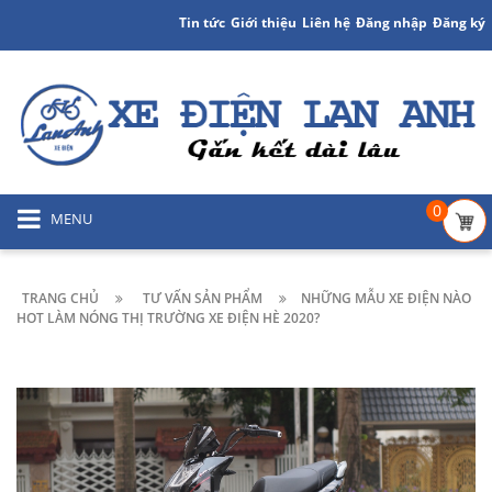
Tin tức
Giới thiệu
Liên hệ
Đăng nhập
Đăng ký
0
MENU
TRANG CHỦ
TƯ VẤN SẢN PHẨM
NHỮNG MẪU XE ĐIỆN NÀO
HOT LÀM NÓNG THỊ TRƯỜNG XE ĐIỆN HÈ 2020?