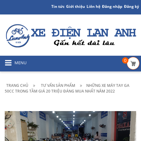
Tin tức
Giới thiệu
Liên hệ
Đăng nhập
Đăng ký
0
MENU
TRANG CHỦ
TƯ VẤN SẢN PHẨM
NHỮNG XE MÁY TAY GA
50CC TRONG TẦM GIÁ 20 TRIỆU ĐÁNG MUA NHẤT NĂM 2022