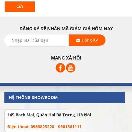
GỬI
ĐĂNG KÝ ĐỂ NHẬN MÃ GIẢM GIÁ HÔM NAY
Đăng Ký
MẠNG XÃ HỘI
HỆ THỐNG SHOWROOM
145 Bạch Mai, Quận Hai Bà Trưng, Hà Nội
Điện thoại: 0988823220 - 0901361111