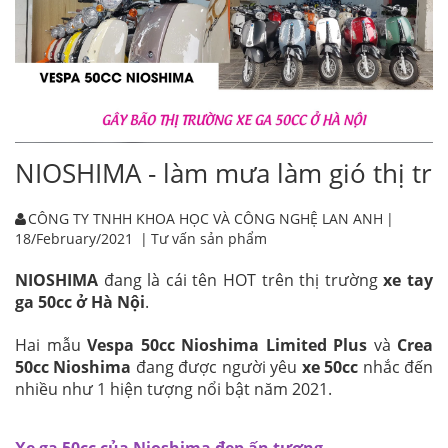
NIOSHIMA - làm mưa làm gió thị tr
CÔNG TY TNHH KHOA HỌC VÀ CÔNG NGHỆ LAN ANH
|
18/February/2021
|
Tư vấn sản phẩm
NIOSHIMA
đang là cái tên HOT trên thị trường
xe tay
ga 50cc
ở Hà Nội
.
Hai mẫu
Vespa 50cc Nioshima Limited Plus
và
Crea
50cc Nioshima
đang được người yêu
xe 50cc
nhắc đến
nhiều như 1 hiện tượng nổi bật năm 2021.
Xe ga 50cc của Nioshima đẹp ấn tượng