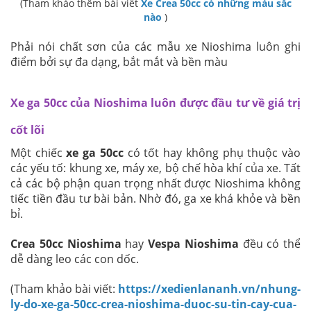
(Tham khảo thêm bài viết
Xe Crea 50cc có những màu sắc
nào
)
Phải nói chất sơn của các mẫu xe Nioshima luôn ghi
điểm bởi sự đa dạng, bắt mắt và bền màu
Xe ga 50cc của Nioshima luôn được đầu tư về giá trị
cốt lõi
Một chiếc
xe ga 50cc
có tốt hay không phụ thuộc vào
các yếu tố: khung xe, máy xe, bộ chế hòa khí của xe. Tất
cả các bộ phận quan trọng nhất được Nioshima không
tiếc tiền đầu tư bài bản. Nhờ đó, ga xe khá khỏe và bền
bỉ.
Crea 50cc Nioshima
hay
Vespa Nioshima
đều có thể
dễ dàng leo các con dốc.
(Tham khảo bài viết:
https://xedienlananh.vn/nhung-
ly-do-xe-ga-50cc-crea-nioshima-duoc-su-tin-cay-cua-