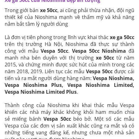
Trong giới bán
xe 50cc
, ai cũng phải thừa nhận, đội ngũ
thiết kế của Nioshima mạnh về thẩm mỹ và khả năng
nắm bắt tâm lý người dùng
Là đơn vị tiên phong trong lĩnh vực khai thác
xe ga 50cc
trên thị trường Hà Nội, Nioshima đã thực sự thành
công với mẫu
Vespa 50cc
.
Vespa 50cc Nioshima
đã
manh nha bén duyên với thị trường
xe 50cc
từ năm
2015, và chứng minh được sức hút của mình trong các
năm 2018, 2019. Liên tục các mẫu
Vespa 50cc
được cải
tiến và ra mắt người dùng hàng năm:
Vespa Nioshima,
Vespa Nioshima Plus, Vespa Nioshima Limited,
Vespa Nioshima Limited Plus
.
Thành công của Nioshima khi khai thác mẫu Vespa
khiến các nhà máy khác không khỏi ham muốn chia
sẻ miếng bánh
Vespa 50cc
béo bở. Một số các mẫu
Vespa của các đơn vị sản xuất khác cũng ra mắt và có
những tiếng vang đáng kế, nhưng chưa một nhà sản