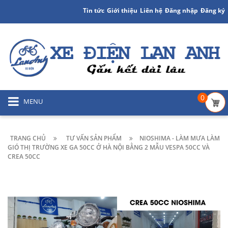
Tin tức
Giới thiệu
Liên hệ
Đăng nhập
Đăng ký
0
MENU
TRANG CHỦ
TƯ VẤN SẢN PHẨM
NIOSHIMA - LÀM MƯA LÀM
GIÓ THỊ TRƯỜNG XE GA 50CC Ở HÀ NỘI BẰNG 2 MẪU VESPA 50CC VÀ
CREA 50CC