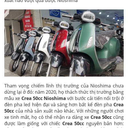
xuất nào vượt qua được Nioshima
Tham vọng chiếm lĩnh thị trường của Nioshima chưa
dừng lại ở đó: năm 2020, họ thách thức thị trường bằng
mẫu xe
Crea 50cc Nioshima
với bước cải tiến nổi trội ở
đèn pha led hiện đại và sáng hơn bất kể đèn pha
Crea
50cc
của nhà sản xuất nào khác. Với những người chơi
xe tinh mắt, họ có thể nhận ra dáng xe
Crea 50cc
cũng
được làm giống với chiếc
Crea 50cc
nguyên bản hơn: