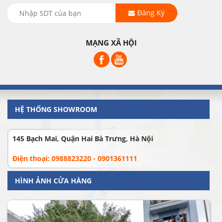
Đăng Ký
MẠNG XÃ HỘI
HỆ THỐNG SHOWROOM
145 Bạch Mai, Quận Hai Bà Trưng, Hà Nội
Điện thoại: 0988823220 - 0901361111
HÌNH ẢNH CỬA HÀNG