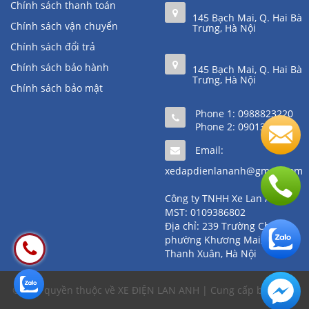
Chính sách thanh toán
145 Bạch Mai, Q. Hai Bà
Chính sách vận chuyển
Trưng, Hà Nội
Chính sách đổi trả
Chính sách bảo hành
145 Bạch Mai, Q. Hai Bà
Trưng, Hà Nội
Chính sách bảo mật
Phone 1:
0988823220
Phone 2:
0901361111
Email:
xedapdienlananh@gmail.com
Công ty TNHH Xe Lan Anh
MST: 0109386802
Địa chỉ: 239 Trường Chinh,
phường Khương Mai, quận
Thanh Xuân, Hà Nội
© Bản quyền thuộc về XE ĐIỆN LAN ANH | Cung cấp bởi
Sapo