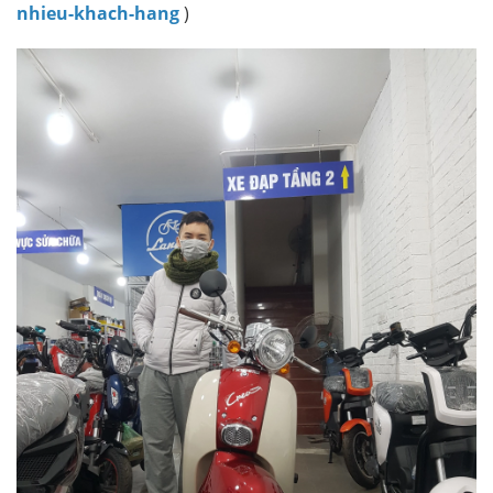
nhieu-khach-hang
)