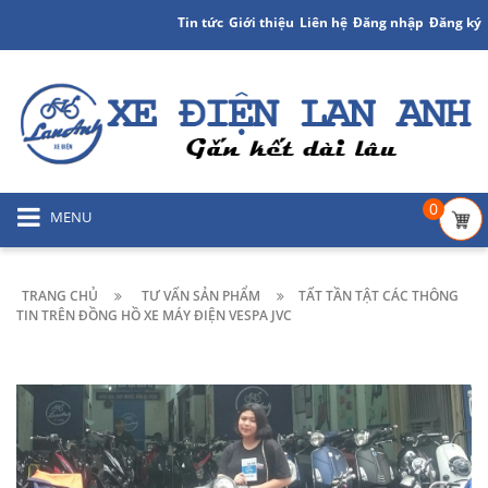
Tin tức
Giới thiệu
Liên hệ
Đăng nhập
Đăng ký
0
MENU
TRANG CHỦ
TƯ VẤN SẢN PHẨM
TẤT TẦN TẬT CÁC THÔNG
TIN TRÊN ĐỒNG HỒ XE MÁY ĐIỆN VESPA JVC