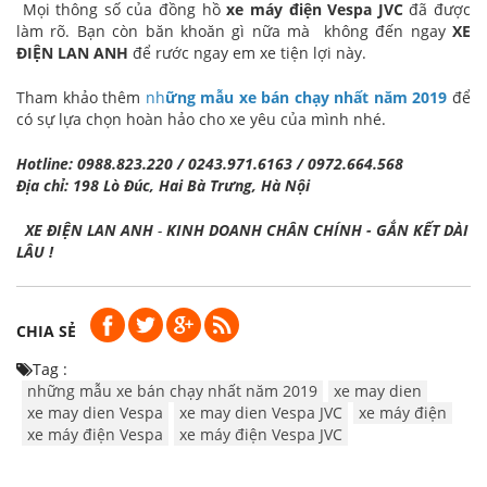
Mọi thông số của đồng hồ
xe máy điện Vespa JVC
đã được
làm rõ. Bạn còn băn khoăn gì nữa mà không đến ngay
XE
ĐIỆN LAN ANH
để rước ngay em xe tiện lợi này.
Tham khảo thêm
nh
ững mẫu xe bán chạy nhất năm 2019
để
có sự lựa chọn hoàn hảo cho xe yêu của mình nhé.
Hotline: 0988.823.220 / 0243.971.6163 / 0972.664.568
Địa chỉ: 198 Lò Đúc, Hai Bà Trưng, Hà Nội
XE ĐIỆN LAN ANH
-
KINH DOANH CHÂN CHÍNH - GẮN KẾT DÀI
LÂU !
CHIA SẺ
Tag :
những mẫu xe bán chạy nhất năm 2019
xe may dien
xe may dien Vespa
xe may dien Vespa JVC
xe máy điện
xe máy điện Vespa
xe máy điện Vespa JVC