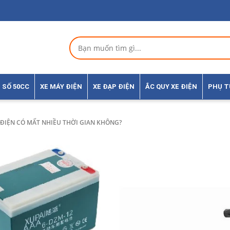
 SỐ 50CC
XE MÁY ĐIỆN
XE ĐẠP ĐIỆN
ẮC QUY XE ĐIỆN
PHỤ 
 ĐIỆN CÓ MẤT NHIỀU THỜI GIAN KHÔNG?