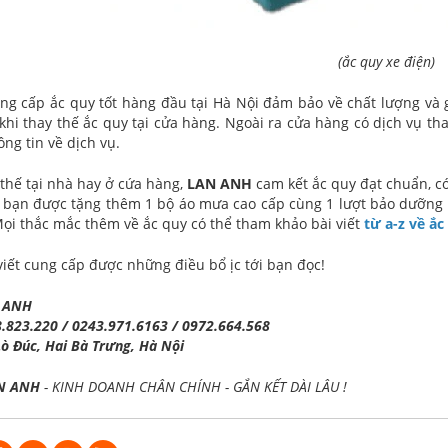
(ắc quy xe điện)
ng cấp ắc quy tốt hàng đầu tại Hà Nội đảm bảo về chất lượng và g
khi thay thế ắc quy tại cửa hàng. Ngoài ra cửa hàng có dịch vụ th
ông tin về dịch vụ.
thế tại nhà hay ở cứa hàng,
LAN ANH
cam kết ắc quy đạt chuẩn, c
 bạn được tặng thêm 1 bộ áo mưa cao cấp cùng 1 lượt bảo dưỡng 
ọi thắc mắc thêm về ắc quy có thể tham khảo bài viết
từ a-z về ắc
viết cung cấp được những điều bổ ịc tới bạn đọc!
N ANH
8.823.220 / 0243.971.6163 / 0972.664.568
Lò Đúc, Hai Bà Trưng, Hà Nội
AN ANH
- KINH DOANH CHÂN CHÍNH - GẮN KẾT DÀI LÂU !