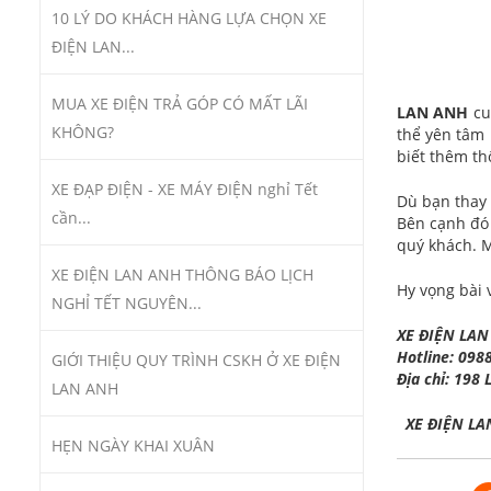
10 LÝ DO KHÁCH HÀNG LỰA CHỌN XE
ĐIỆN LAN...
MUA XE ĐIỆN TRẢ GÓP CÓ MẤT LÃI
LAN ANH
cu
KHÔNG?
thể yên tâm 
biết thêm th
XE ĐẠP ĐIỆN - XE MÁY ĐIỆN nghỉ Tết
Dù bạn thay 
cần...
Bên cạnh đó
quý khách. M
XE ĐIỆN LAN ANH THÔNG BÁO LỊCH
Hy vọng bài 
NGHỈ TẾT NGUYÊN...
XE ĐIỆN LA
Hotline: 098
GIỚI THIỆU QUY TRÌNH CSKH Ở XE ĐIỆN
Địa chỉ: 198 
LAN ANH
X
E Đ
IỆN L
HẸN NGÀY KHAI XUÂN