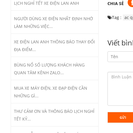
LỊCH NGHỈ TẾT XE ĐIỆN LAN ANH
CHIA SẺ
Tag :
ac q
NGƯỜI DÙNG XE ĐIỆN NHẤT ĐỊNH NHỚ
LÀM NHỮNG VIỆC...
Viết bì
XE ĐIỆN LAN ANH THÔNG BÁO THAY ĐỔI
ĐỊA ĐIỂM...
BÙNG NỔ SỐ LƯỢNG KHÁCH HÀNG
QUAN TÂM KÊNH ZALO...
MUA XE MÁY ĐIỆN, XE ĐẠP ĐIỆN CẦN
NHỮNG GÌ...
THƯ CẢM ƠN VÀ THÔNG BÁO LỊCH NGHỈ
GỬI
TẾT KỶ...