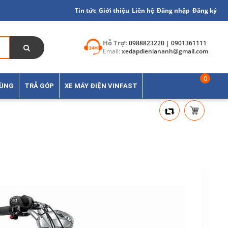
Tin tức
Giới thiệu
Liên hệ
Đăng nhập
Đăng ký
Hỗ Trợ:
0988823220 | 0901361111
Email:
xedapdienlananh@gmail.com
0
TÙNG
TRẢ GÓP
XE MÁY ĐIỆN VINFAST