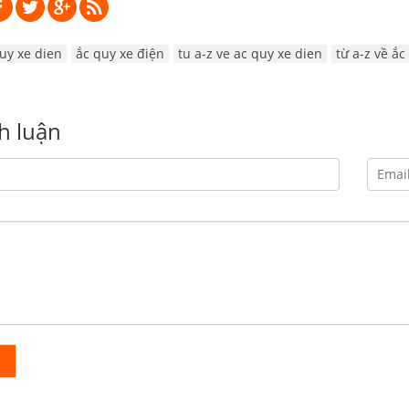
uy xe dien
ắc quy xe điện
tu a-z ve ac quy xe dien
từ a-z về ắc
nh luận