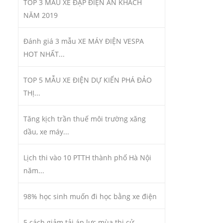
TOP 3 MẪU XE ĐẠP ĐIỆN ĂN KHÁCH
NĂM 2019
Đánh giá 3 mẫu XE MÁY ĐIỆN VESPA
HOT NHẤT...
TOP 5 MẪU XE ĐIỆN DỰ KIẾN PHÁ ĐẢO
THỊ...
Tăng kịch trần thuế môi trường xăng
dầu, xe máy...
Lịch thi vào 10 PTTH thành phố Hà Nội
năm...
98% học sinh muốn đi học bằng xe điện
5 cách giảm tải áp lực mùa thi cử