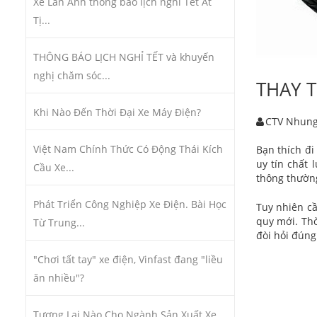
Xe Lan Anh thông báo lịch nghỉ Tết Ất
Tị...
THÔNG BÁO LỊCH NGHỈ TẾT và khuyến
nghị chăm sóc...
THAY T
Khi Nào Đến Thời Đại Xe Máy Điện?
CTV Nhun
Việt Nam Chính Thức Có Động Thái Kích
Bạn thích đi
uy tín chất
Cầu Xe...
thông thường
Phát Triển Công Nghiệp Xe Điện. Bài Học
Tuy nhiên cầ
quy mới. Thờ
Từ Trung...
đòi hỏi đúng
"Chơi tất tay" xe điện, Vinfast đang "liều
ăn nhiều"?
Tương Lai Nào Cho Ngành Sản Xuất Xe