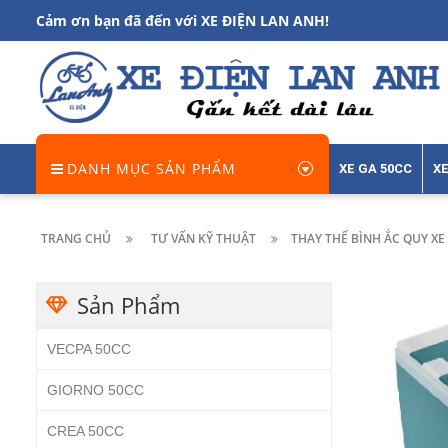
Cảm ơn bạn đã đến với XE ĐIỆN LAN ANH!
DANH MỤC SẢN PHẨM
XE GA 50CC
XE
TRANG CHỦ
TƯ VẤN KỸ THUẬT
THAY THẾ BÌNH ẮC QUY XE
Sản Phẩm
VECPA 50CC
GIORNO 50CC
CREA 50CC