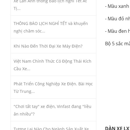
Xe Lan Anh thông báo lịch nghỉ Tết Ất
- Màu xanh
Tị...
- Màu đỏ nh
THÔNG BÁO LỊCH NGHỈ TẾT và khuyến
- Màu đen 
nghị chăm sóc...
Bộ 5 sắc mà
Khi Nào Đến Thời Đại Xe Máy Điện?
Việt Nam Chính Thức Có Động Thái Kích
Cầu Xe...
Phát Triển Công Nghiệp Xe Điện. Bài Học
Từ Trung...
"Chơi tất tay" xe điện, Vinfast đang "liều
ăn nhiều"?
DÀN XE LX
Tương Lai Nào Cho Ngành Sản Xuất Xe