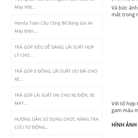
Máy Việt...
Và bức ảnh
mắt trong 
Honda Toàn Cầu Công Bố Bảng Giá Xe
Máy Điện...
TRẢ GÓP SIÊU DỄ DÀNG, LÃI SUẤT HỢP
LÝ CHO...
TRẢ GÓP 0 ĐỒNG, LÃI SUẤT ƯU ĐÃI CHO
XE...
TRẢ GÓP LÃI SUẤT 0% CHO XE ĐIỆN, XE
MÁY...
Với tổ hợp
gam màu mớ
HƯỚNG DẪN SỬ DỤNG CHỨC NĂNG TRA
HÌNH ẢNH 
CỨU TỰ ĐỘNG...