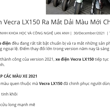
n Vecra LX150 Ra Mắt Dải Màu Mới C
TNHH KHOA HỌC VÀ CÔNG NGHỆ LAN ANH
|
30/December/2021
|
e điện
đều đang rất tất bật chuẩn bị và ra mắt những sản
 ngoại lệ. Điểm thay đổi lớn trong version năm nay là sáng
 thành công của version 2021,
xe điện Vecra LX150
tiếp tục
nh.
P CÁC MÀU XE 2021
ải màu quen thuộc mà
Vecra LX150
đã chinh phục người dùn
 tinh khôi
 cửu long mạnh mẽ