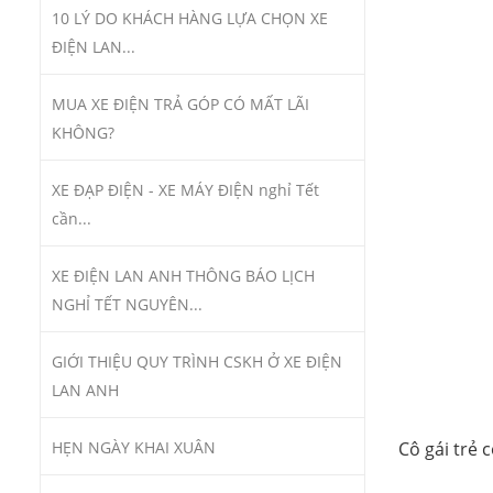
10 LÝ DO KHÁCH HÀNG LỰA CHỌN XE
ĐIỆN LAN...
MUA XE ĐIỆN TRẢ GÓP CÓ MẤT LÃI
KHÔNG?
XE ĐẠP ĐIỆN - XE MÁY ĐIỆN nghỉ Tết
cần...
XE ĐIỆN LAN ANH THÔNG BÁO LỊCH
NGHỈ TẾT NGUYÊN...
GIỚI THIỆU QUY TRÌNH CSKH Ở XE ĐIỆN
LAN ANH
HẸN NGÀY KHAI XUÂN
Cô gái trẻ 