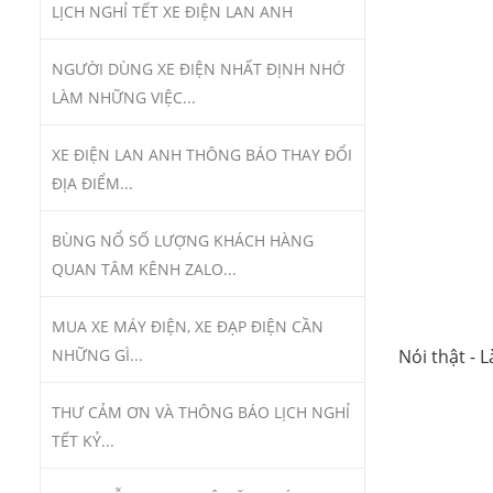
LỊCH NGHỈ TẾT XE ĐIỆN LAN ANH
NGƯỜI DÙNG XE ĐIỆN NHẤT ĐỊNH NHỚ
LÀM NHỮNG VIỆC...
XE ĐIỆN LAN ANH THÔNG BÁO THAY ĐỔI
ĐỊA ĐIỂM...
BÙNG NỔ SỐ LƯỢNG KHÁCH HÀNG
QUAN TÂM KÊNH ZALO...
MUA XE MÁY ĐIỆN, XE ĐẠP ĐIỆN CẦN
NHỮNG GÌ...
Nói thật - 
THƯ CẢM ƠN VÀ THÔNG BÁO LỊCH NGHỈ
TẾT KỶ...