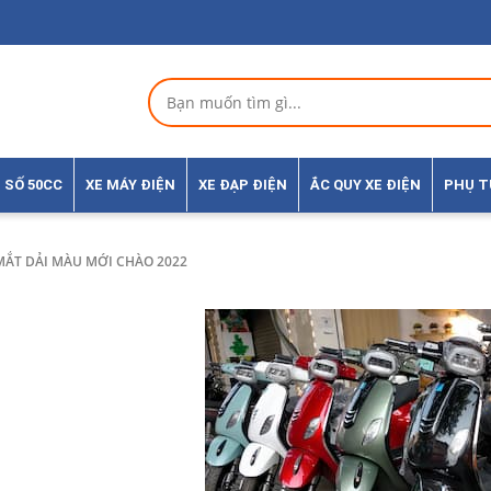
 SỐ 50CC
XE MÁY ĐIỆN
XE ĐẠP ĐIỆN
ẮC QUY XE ĐIỆN
PHỤ 
 MẮT DẢI MÀU MỚI CHÀO 2022