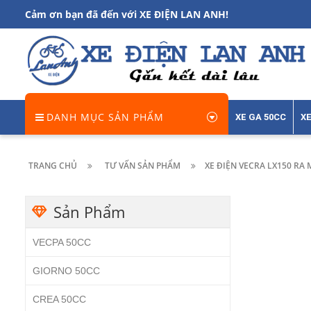
Cảm ơn bạn đã đến với XE ĐIỆN LAN ANH!
DANH MỤC SẢN PHẨM
XE GA 50CC
XE
TRANG CHỦ
TƯ VẤN SẢN PHẨM
XE ĐIỆN VECRA LX150 RA
Sản Phẩm
VECPA 50CC
GIORNO 50CC
CREA 50CC