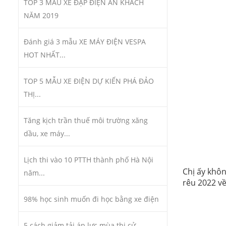
TOP 3 MẪU XE ĐẠP ĐIỆN ĂN KHÁCH
NĂM 2019
Đánh giá 3 mẫu XE MÁY ĐIỆN VESPA
HOT NHẤT...
TOP 5 MẪU XE ĐIỆN DỰ KIẾN PHÁ ĐẢO
THỊ...
Tăng kịch trần thuế môi trường xăng
dầu, xe máy...
Lịch thi vào 10 PTTH thành phố Hà Nội
Chị ấy khôn
năm...
rêu 2022 v
98% học sinh muốn đi học bằng xe điện
5 cách giảm tải áp lực mùa thi cử