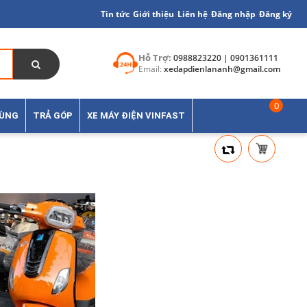
Tin tức
Giới thiệu
Liên hệ
Đăng nhập
Đăng ký
Hỗ Trợ:
0988823220 | 0901361111
Email:
xedapdienlananh@gmail.com
0
TÙNG
TRẢ GÓP
XE MÁY ĐIỆN VINFAST