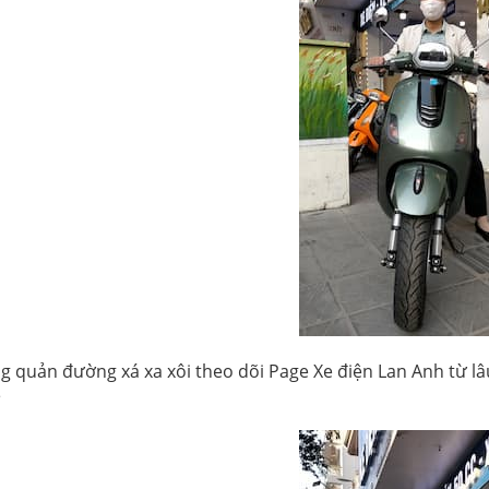
g quản đường xá xa xôi theo dõi Page Xe điện Lan Anh từ lâ
ề