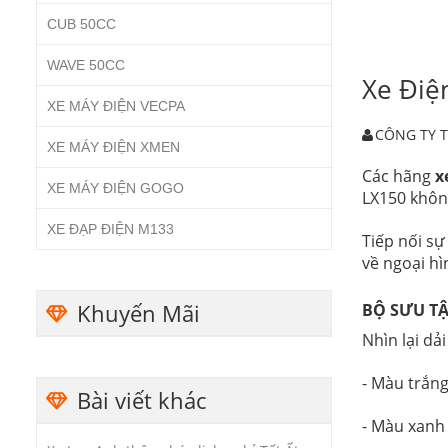
CUB 50CC
WAVE 50CC
Xe Điệ
XE MÁY ĐIỆN VECPA
CÔNG TY 
XE MÁY ĐIỆN XMEN
Các hãng
x
XE MÁY ĐIỆN GOGO
LX150 không
XE ĐẠP ĐIỆN M133
Tiếp nối sự
về ngoại hì
Khuyến Mãi
BỘ SƯU TẬ
Nhìn lại d
- Màu trắng
Bài viết khác
- Màu xanh