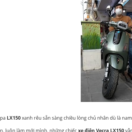
spa
LX150
xanh rêu sẵn sàng chiều lòng chủ nhân dù là nam
ến, luôn làm mới mình, những chiếc
xe điện Vecra LX150
vẫn