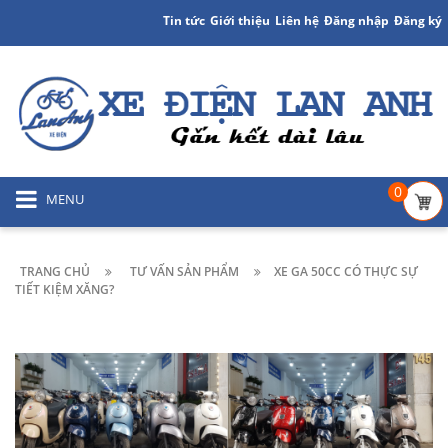
Tin tức
Giới thiệu
Liên hệ
Đăng nhập
Đăng ký
0
MENU
TRANG CHỦ
TƯ VẤN SẢN PHẨM
XE GA 50CC CÓ THỰC SỰ
TIẾT KIỆM XĂNG?