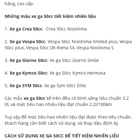
hãng, cao cấp.
Những mâu xe ga 50cc tiết kiệm nhiên liệu
1.
Xe ga Crea 50cc
: Crea 50cc Nioshima
2.
Xe ga Vespa 50cc
: Vespa 50cc Nioshima limited plus, Vespa
50cc plus, Vespa 50cc Dk Roma SX, Vespa Nioshima S
3.
Xe ga Giorno 50cc
: Xe ga 50cc Giorno Smile
4.
Xe ga Kymco 50cc
: Xe ga 50cc Kymco Hermosa
5.
Xe ga SYM 50cc
: Xe ga Sym 50cc Elite
Các mẫu
xe ga 50cc
kể trên đều có bình xăng tiêu chuẩn 3.2
lít, và mức tiêu hao nhiêu liệu đạt chuẩn 2.2l/100km
Tuy vậy để mức tiêu hao nhiên liệu đạt được theo tiêu chuẩn,
khách hàng cần biết cách sử dụng, và thay dầu định kỳ.
CÁCH SỬ DỤNG XE GA 50CC ĐỂ TIẾT KIỆM NHIÊN LIỆU