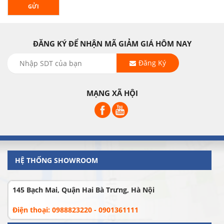
GỬI
ĐĂNG KÝ ĐỂ NHẬN MÃ GIẢM GIÁ HÔM NAY
Đăng Ký
MẠNG XÃ HỘI
HỆ THỐNG SHOWROOM
145 Bạch Mai, Quận Hai Bà Trưng, Hà Nội
Điện thoại: 0988823220 - 0901361111