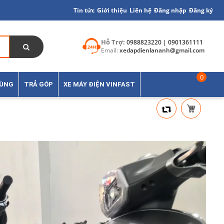
Tin tức
Giới thiệu
Liên hệ
Đăng nhập
Đăng ký
Hỗ Trợ:
0988823220 | 0901361111
Email:
xedapdienlananh@gmail.com
0
TÙNG
TRẢ GÓP
XE MÁY ĐIỆN VINFAST