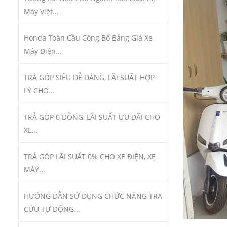
Máy Việt...
Honda Toàn Cầu Công Bố Bảng Giá Xe
Máy Điện...
TRẢ GÓP SIÊU DỄ DÀNG, LÃI SUẤT HỢP
LÝ CHO...
TRẢ GÓP 0 ĐỒNG, LÃI SUẤT ƯU ĐÃI CHO
XE...
TRẢ GÓP LÃI SUẤT 0% CHO XE ĐIỆN, XE
MÁY...
HƯỚNG DẪN SỬ DỤNG CHỨC NĂNG TRA
CỨU TỰ ĐỘNG...