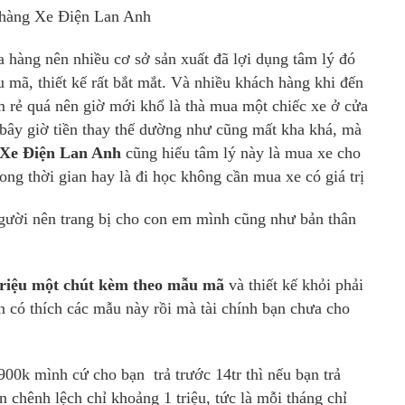
 hàng
Xe Điện Lan Anh
a hàng nên nhiều cơ sở sản xuất đã lợi dụng tâm lý đó
ã, thiết kế rất bắt mắt. Và nhiều khách hàng khi đến
m rẻ quá nên giờ mới khổ là thà mua một chiếc xe ở cửa
bây giờ tiền thay thế dường như cũng mất kha khá, mà
Xe Điện Lan Anh
cũng hiểu tâm lý này là mua xe cho
ong thời gian hay là đi học không cần mua xe có giá trị
gười nên trang bị cho con em mình cũng như bản thân
triệu một chút kèm theo mẫu mã
và thiết kế khỏi phải
 có thích các mẫu này rồi mà tài chính bạn chưa cho
00k mình cứ cho bạn trả trước 14tr thì nếu bạn trả
ền chênh lệch chỉ khoảng 1 triệu, tức là mỗi tháng chỉ