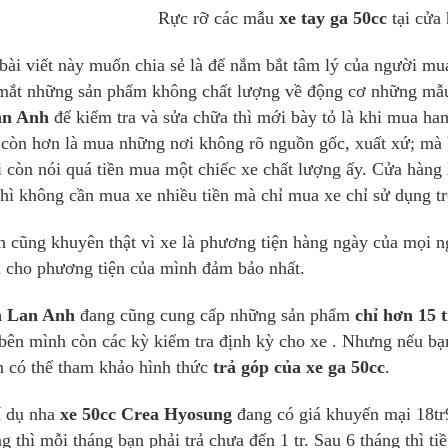
Rực rỡ các mẫu
xe tay ga 50cc
tại cửa
 bài viết này muốn chia sẻ là để nắm bắt tâm lý của người mu
mắt những sản phẩm không chất lượng về động cơ những mẫu m
an Anh
để kiểm tra và sửa chữa thì mới bày tỏ là khi mua ha
 còn hơn là mua những nơi không rõ nguồn gốc, xuất xứ; mà 
 còn nói quá tiền mua một chiếc xe chất lượng ấy. Cửa hàng
thì không cần mua xe nhiều tiền mà chỉ mua xe chỉ sử dụng tr
cũng khuyên thật vì xe là phương tiện hàng ngày của mọi n
ị cho phương tiện của mình đảm bảo nhất.
n Lan Anh
đang cũng cung cấp những sản phẩm
chỉ hơn 15 
bên mình còn các kỳ kiểm tra định kỳ cho xe . Nhưng nếu bạn
n có thể tham khảo hình thức
trả góp của xe ga 50cc
.
í dụ nha
xe 50cc Crea Hyosung
đang có giá khuyến mại 18tr9
g thì mỗi tháng bạn phải trả chưa đến 1 tr. Sau 6 tháng thì ti