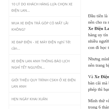
10 LÝ DO KHÁCH HÀNG LỰA CHỌN XE
ĐIỆN LAN...
Đầu tiên là
nên cho ra 
MUA XE ĐIỆN TRẢ GÓP CÓ MẤT LÃI
Xe Điện L
KHÔNG?
hàng uy tín
nhiều người
XE ĐẠP ĐIỆN - XE MÁY ĐIỆN nghỉ Tết
con đi học 
cần...
Nhưng mình 
XE ĐIỆN LAN ANH THÔNG BÁO LỊCH
nên trang b
NGHỈ TẾT NGUYÊN...
Và
Xe Điệ
GIỚI THIỆU QUY TRÌNH CSKH Ở XE ĐIỆN
bàn cãi mà 
LAN ANH
phép thì bạ
HẸN NGÀY KHAI XUÂN
Mình thử v
trong 6 thán