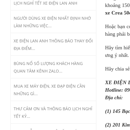
LỊCH NGHỈ TẾT XE ĐIỆN LAN ANH
khoảng 150k
xe Crea 50
NGƯỜI DÙNG XE ĐIỆN NHẤT ĐỊNH NHỚ
LÀM NHỮNG VIỆC...
Hoặc bạn có
hàng phải b
XE ĐIỆN LAN ANH THÔNG BÁO THAY ĐỔI
Hãy tìm hi
ĐỊA ĐIỂM...
ưng ý nhất.
BÙNG NỔ SỐ LƯỢNG KHÁCH HÀNG
Hãy chia sẻ
QUAN TÂM KÊNH ZALO...
XE ĐIỆN
MUA XE MÁY ĐIỆN, XE ĐẠP ĐIỆN CẦN
Hotline: 09
NHỮNG GÌ...
Địa chỉ:
THƯ CẢM ƠN VÀ THÔNG BÁO LỊCH NGHỈ
(1) 145 Bạ
TẾT KỶ...
(2) 201 Ki