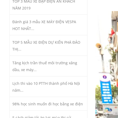
TOP 3 MẪU XE ĐẠP ĐIỆN ĂN KHÁCH
NĂM 2019
Đánh giá 3 mẫu XE MÁY ĐIỆN VESPA
HOT NHẤT...
TOP 5 MẪU XE ĐIỆN DỰ KIẾN PHÁ ĐẢO
THỊ...
Tăng kịch trần thuế môi trường xăng
dầu, xe máy...
Lịch thi vào 10 PTTH thành phố Hà Nội
năm...
98% học sinh muốn đi học bằng xe điện
5 cách giảm tải áp lực mùa thi cử