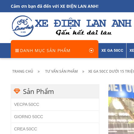
Cảm ơn bạn đã đến với XE ĐIỆN LAN ANH!
DANH MỤC SẢN PHẨM
XE GA 50CC
XE
TRANG CHỦ
TƯ VẤN SẢN PHẨM
XE GA 50CC DƯỚI 15 TRI
Sản Phẩm
VECPA 50CC
GIORNO 50CC
CREA 50CC