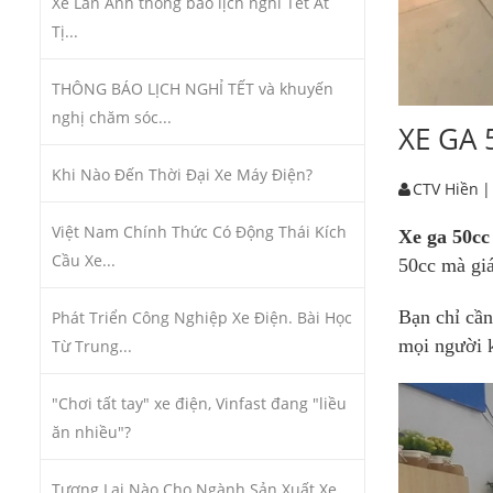
Xe Lan Anh thông báo lịch nghỉ Tết Ất
Tị...
THÔNG BÁO LỊCH NGHỈ TẾT và khuyến
nghị chăm sóc...
XE GA 
Khi Nào Đến Thời Đại Xe Máy Điện?
CTV Hiền
|
Việt Nam Chính Thức Có Động Thái Kích
Xe ga 50cc
Cầu Xe...
50cc
mà giá
Bạn chỉ cần
Phát Triển Công Nghiệp Xe Điện. Bài Học
mọi người k
Từ Trung...
"Chơi tất tay" xe điện, Vinfast đang "liều
ăn nhiều"?
Tương Lai Nào Cho Ngành Sản Xuất Xe