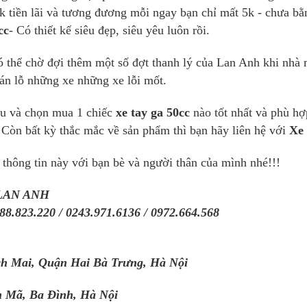
 tiền lãi và tương đương mỗi ngay bạn chỉ mất 5k - chưa bằ
cc
- Có thiết kế siêu đẹp, siêu yêu luôn rồi.
 thể chờ đợi thêm một số đợt thanh lý của Lan Anh khi nhà 
án lỗ những xe những xe lỗi mốt.
ểu và chọn mua 1 chiếc
xe tay ga 50cc
nào tốt nhất và phù h
 Còn bất kỳ thắc mắc về sản phẩm thì bạn hãy liên hệ với
Xe
 thông tin này với bạn bè và người thân của mình nhé!!!
 LAN ANH
88.823.220 / 0243.971.6136 / 0972.664.568
ch Mai, Quận Hai Bà Trưng, Hà Nội
m Mã, Ba Đình, Hà Nội