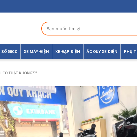
 SỐ 50CC
XE MÁY ĐIỆN
XE ĐẠP ĐIỆN
ẮC QUY XE ĐIỆN
PHỤ 
ỆU CÓ THẬT KHÔNG???