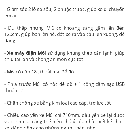
- Giảm sóc 2 lò so sâu, 2 phuộc trước, giúp xe di chuyển
êm ái
- Dù thấp nhưng Mi6 có khoảng sáng gầm lên đến
120cm, giúp bạn lên hè, dắt xe ra vào cầu lên xuống, dễ
dàng
-
Xe máy điện M6i
sử dụng khung thép cán lạnh, giúp
chịu tải lớn và chống ăn mòn cực tốt
- M6i có cốp 18l, thoải mái để đồ
- Phía trước M6i có hộc để đồ + 1 cổng cắm sạc USB
thuận lợi
- Chân chống xe bằng kim loại cao cấp, trợ lực tốt
- Chiều cao yên xe M6i chỉ 710mm, đầu yên xe lại được
vuốt nhỏ lại càng thể hiện chủ ý của nhà thiết kế chiếc
xe giành riêng cho những người thấp, nhỏ