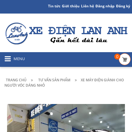
Tin tức
Giới thiệu
Liên hệ
Đăng nhập
Đăng ký
0
MENU
TRANG CHỦ
TƯ VẤN SẢN PHẨM
XE MÁY ĐIỆN GIÀNH CHO
NGƯỜI VÓC DÁNG NHỎ