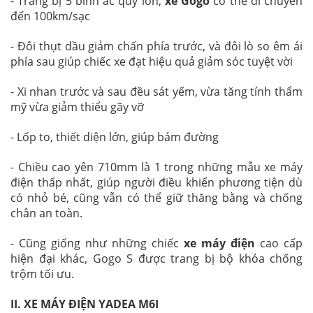
- Trang bị 5 bình ắc quy lớn,
xe Gogo
có thể di chuyển
đến 100km/sạc
- Đôi thụt dầu giảm chấn phía trước, và đôi lò so êm ái
phía sau giúp chiếc xe đạt hiệu quả giảm sóc tuyệt vời
- Xi nhan trước và sau đều sát yếm, vừa tăng tính thẩm
mỹ vừa giảm thiểu gãy vỡ
- Lốp to, thiết diện lớn, giúp bám đường
- Chiều cao yên 710mm là 1 trong những mẫu xe máy
điện thấp nhất, giúp người điều khiển phương tiện dù
có nhỏ bé, cũng vẫn có thể giữ thăng bằng và chống
chân an toàn.
- Cũng giống như những chiếc
xe máy điện
cao cấp
hiện đại khác, Gogo S được trang bị bộ khóa chống
trộm tối ưu.
II.
XE MÁY ĐIỆN YADEA M6I