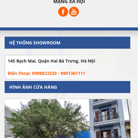
MẠNG XÃ HỘI
HỆ THỐNG SHOWROOM
145 Bạch Mai, Quận Hai Bà Trưng, Hà Nội
Điện thoại: 0988823220 - 0901361111
HÌNH ẢNH CỬA HÀNG