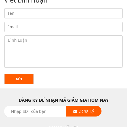
GỬI
ĐĂNG KÝ ĐỂ NHẬN MÃ GIẢM GIÁ HÔM NAY
Đăng Ký