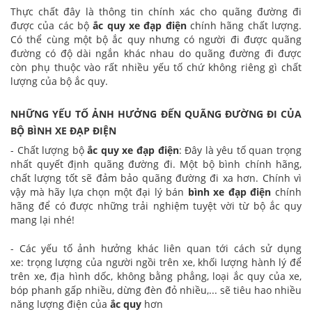
Thực chất đây là thông tin chính xác cho quãng đường đi
được của các bộ
ắc quy xe đạp điện
chính hãng chất lượng.
Có thể cùng một bộ ắc quy nhưng có người đi được quãng
đường có độ dài ngắn khác nhau do quãng đường đi được
còn phụ thuộc vào rất nhiều yếu tố chứ không riêng gì chất
lượng của bộ ắc quy.
NHỮNG YẾU TỐ ẢNH HƯỞNG ĐẾN QUÃNG ĐƯỜNG ĐI CỦA
BỘ BÌNH XE ĐẠP ĐIỆN
- Chất lượng bộ
ắc quy xe đạp điện
: Đây là yêu tố quan trọng
nhất quyết định quãng đường đi. Một bộ bình chính hãng,
chất lượng tốt sẽ đảm bảo quãng đường đi xa hơn. Chính vì
vậy mà hãy lựa chọn một đại lý bán
bình xe đạp điện
chính
hãng để có được những trải nghiệm tuyệt vời từ bộ ắc quy
mang lại nhé!
- Các yếu tố ảnh hưởng khác liên quan tới cách sử dụng
xe: trọng lượng của người ngồi trên xe, khối lượng hành lý để
trên xe, địa hình dốc, không bằng phẳng, loại ắc quy của xe,
bóp phanh gấp nhiều, dừng đèn đỏ nhiều,... sẽ tiêu hao nhiều
năng lượng điện của
ắc quy
hơn