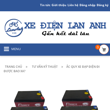
Tin tức
Giới thiệu
Liên hệ
Đăng nhập
Đăng ký
0
MENU
TRANG CHỦ
TƯ VẤN KỸ THUẬT
ẮC QUY XE ĐẠP ĐIỆN ĐI
ĐƯỢC BAO XA?