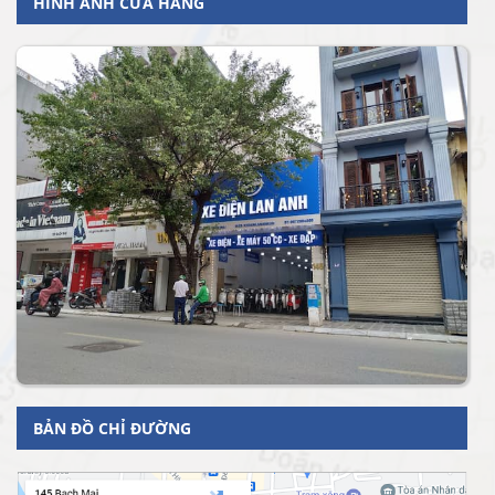
HÌNH ẢNH CỬA HÀNG
BẢN ĐỒ CHỈ ĐƯỜNG