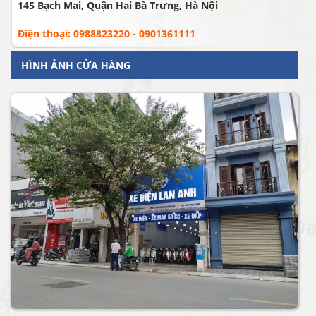
145 Bạch Mai, Quận Hai Bà Trưng, Hà Nội
Điện thoại: 0988823220 - 0901361111
HÌNH ẢNH CỬA HÀNG