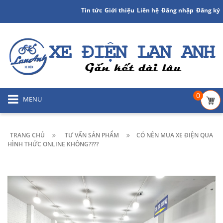
Tin tức
Giới thiệu
Liên hệ
Đăng nhập
Đăng ký
0
MENU
TRANG CHỦ
TƯ VẤN SẢN PHẨM
CÓ NÊN MUA XE ĐIỆN QUA
HÌNH THỨC ONLINE KHÔNG????