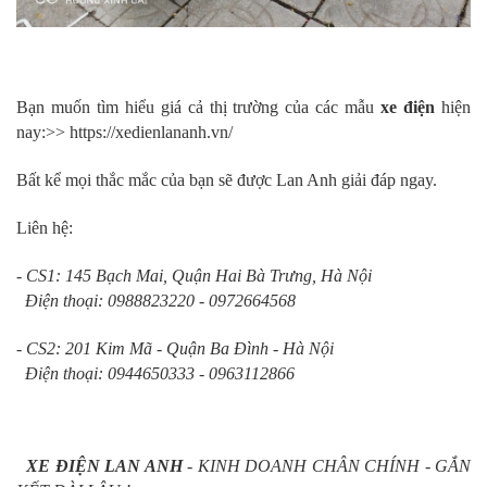
Bạn muốn tìm hiểu giá cả thị trường của các mẫu
xe điện
hiện
nay:>>
https://xedienlananh.vn/
Bất kể mọi thắc mắc của bạn sẽ được Lan Anh giải đáp ngay.
Liên hệ:
- CS1: 145 Bạch Mai, Quận Hai Bà Trưng, Hà Nội
Điện thoại: 0988823220 - 0972664568
- CS2: 201 Kim Mã - Quận Ba Đình - Hà Nội
Điện thoại: 0944650333 - 0963112866
X
E Đ
IỆN LAN ANH
- KINH DOANH CHÂN CHÍNH - GẮN