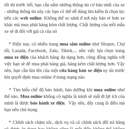
tốt thì trước hết, bạn cần nắm những thông tin cơ bản nhất của xe
- những thông tin này các bạn có thể dễ dàng tìm kiểm là chọn lọc
trên các
web online
. Không thể so sánh ở nơi này bán rẻ hơn xe
khác mà mua phải hàng kém chất lượng. Chất lượng của mỗi mẫu
xe sẽ đi đôi với giá cả của nó
* Hiện nay, có nhiều trang
mua sắm online
như Shopee, Chợ
tốt, Lazada, Facebook, Zalo, Tiktok.... nên việc lựa chọn trang
mua xe điện
của khách hàng đa dạng hơn, cũng đồng nghĩa với
việc bạn sẽ dễ mua phải hàng giả, hàng kém chất lượng hơn. Vậy
nên, bạn cần tìm tên của một
cửa hàng bán xe điện
uy tín trước
khi quyết định mua online ở trang mạng nào
* Tìm hiểu chế độ bảo hành, bảo dưỡng khi
mua online
như
thế nào.
Mua online
không có nghĩa là mình sẽ mất đi lợi ích của
mình là được
bảo hành xe điện
. Vậy nên, đây cung là điều mà
bạn nên chú trọng
* Chính sách chăm sóc, dịch vụ và cả chính sách đổi trả hàng
có được áp dụng hay không cũng là một điều không thể không