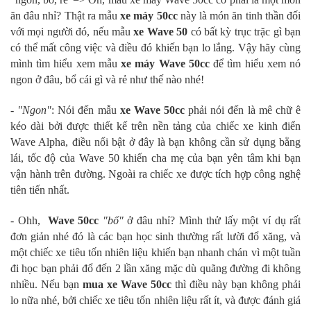
ăn đâu nhỉ? Thật ra mẫu
xe máy 50cc
này là món ăn tinh thần đối
với mọi người đó, nếu mẫu
xe Wave 50
có bất kỳ trục trặc gì bạn
có thể mất công việc và điều đó khiến bạn lo lắng. Vậy hãy cùng
mình tìm hiểu xem mẫu
xe máy Wave 50cc
để tìm hiểu xem nó
ngon ở đâu, bổ cái gì và rẻ như thế nào nhé!
-
"Ngon"
: Nói đến mẫu
xe Wave 50cc
phải nói đến là mê chữ ê
kéo dài bởi được thiết kế trên nền tảng của chiếc xe kinh điển
Wave Alpha, điều nổi bật ở đây là bạn không cần sử dụng bằng
lái, tốc độ của Wave 50 khiến cha mẹ của bạn yên tâm khi bạn
vận hành trên đường. Ngoài ra chiếc xe được tích hợp công nghệ
tiên tiến nhất.
- Ohh,
Wave 50cc
"bổ"
ở đâu nhỉ? Mình thử lấy một ví dụ rất
đơn giản nhé đó là các bạn học sinh thường rất lười đổ xăng, và
một chiếc xe tiêu tốn nhiên liệu khiến bạn nhanh chán vì một tuần
đi học bạn phải đổ đến 2 lần xăng mặc dù quãng đường đi không
nhiều. Nếu bạn
mua xe Wave 50cc
thì điều này bạn không phải
lo nữa nhé, bởi chiếc xe tiêu tốn nhiên liệu rất ít, và được đánh giá