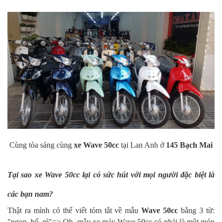
Cùng tỏa sáng cùng
xe Wave 50cc
tại Lan Anh ở
145 Bạch Mai
Tại sao xe Wave 50cc lại có sức hút với mọi người đặc biệt là
các bạn nam?
Thật ra mình có thể viết tóm tắt về mẫu
Wave 50cc
bằng 3 từ:
"ngon, bổ, rẻ"=> Oh, mẫu xe máy Wave 50cc có phải là một món