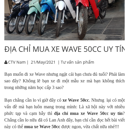
ĐỊA CHỈ MUA XE WAVE 50CC UY TÍN
CTV Nam
|
21/May/2021
|
Tư vấn sản phẩm
Bạn muốn đi xe Wave nhưng ngặt cái bạn chưa đủ tuổi? Phải làm
sao đây? Không lẽ bạn xe đi một mẫu xe mà bạn không thích
trong những năm học cấp 3 sao?
Bạn chẳng cần lo vì giờ đây có
xe Wave 50cc
. Nhưng lại có một
vấn đề mà bạn luôn mang trong mình: Là xã hội này với nhiều
phức tạp và cạm bẫy thì
địa chỉ mua xe Wave 50cc uy tín
?
Chẳng cần lo nữa đã có Lan Anh đây, bạn chỉ cần đọc hết bài viết
này có thể
mua xe Wave 50cc
được ngon, vừa chất nữa nhé!!!