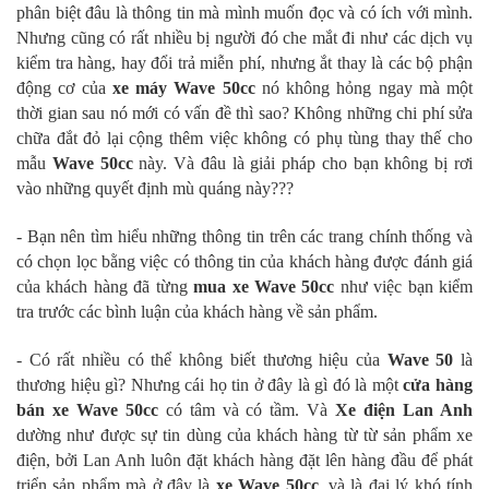
phân biệt đâu là thông tin mà mình muốn đọc và có ích với mình.
Nhưng cũng có rất nhiều bị người đó che mắt đi như các dịch vụ
kiểm tra hàng, hay đổi trả miễn phí, nhưng ắt thay là các bộ phận
động cơ của
xe máy Wave 50cc
nó không hỏng ngay mà một
thời gian sau nó mới có vấn đề thì sao? Không những chi phí sửa
chữa đắt đỏ lại cộng thêm việc không có phụ tùng thay thế cho
mẫu
Wave 50cc
này. Và đâu là giải pháp cho bạn không bị rơi
vào những quyết định mù quáng này???
- Bạn nên tìm hiểu những thông tin trên các trang chính thống và
có chọn lọc bằng việc có thông tin của khách hàng được đánh giá
của khách hàng đã từng
mua xe Wave 50cc
như việc bạn kiểm
tra trước các bình luận của khách hàng về sản phẩm.
- Có rất nhiều có thể không biết thương hiệu của
Wave 50
là
thương hiệu gì? Nhưng cái họ tin ở đây là gì đó là một
cửa hàng
bán xe Wave 50cc
có tâm và có tầm. Và
Xe điện Lan Anh
dường như được sự tin dùng của khách hàng từ từ sản phẩm xe
điện, bởi Lan Anh luôn đặt khách hàng đặt lên hàng đầu để phát
triển sản phẩm mà ở đây là
xe Wave 50cc
, và là đại lý khó tính