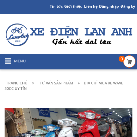
Tin tức
Giới thiệu
Liên hệ
Đăng nhập
Đăng ký
0
MENU
TRANG CHỦ
TƯ VẤN SẢN PHẨM
ĐỊA CHỈ MUA XE WAVE
50CC UY TÍN