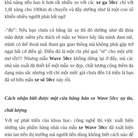
khả năng tiêu hao ít hơn rất nhiều so với các
xe ga 50cc
chỉ với
1,8l xăng cho 100km di chuyển và đây dường như là một con số
khiến nhiều người phải bất ngờ
-"
Rẻ
": Nếu bạn chưa có bằng lái xe thì đó dường như đã thỏa
mãn được niềm yêu thích về mẫu xe Wave bấy lâu mình đam mê,
mình có thể thoải mái tham gia giao thông mà không phải gặp trở
ngại bất cứ điều gì. Điều đó là một chi phí quá "rẻ" cho một ước
mơ rồi!!! Nhưng mẫu
Wave 50cc
không dừng lại ở đấy, mà các
nhà sản xuất đã thiết kế một mẫu xe đẹp, chất lượng cộng thêm đa
dạng màu sắc nhưng vời chỉ một mức giá chưa đến 14 triệu là bạn
đã sở hữu mẫu
xe số 50cc
này rồi.
Cách nhận biết được một cửa hàng bán xe Wave 50cc uy tín,
chất lượng
Với sự phát triển của khoa học- công nghệ thì việc xuất hiện
những sản phẩm hàng nhái của mẫu
xe Wave 50cc
đã xuất hiện
tràn lan trên thị trường mà người tiêu dùng không biết cách nào để