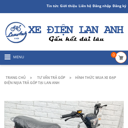
Tin tức
Giới thiệu
Liên hệ
Đăng nhập
Đăng ký
0
MENU
TRANG CHỦ
TƯ VẤN TRẢ GÓP
HÌNH THỨC MUA XE ĐẠP
ĐIỆN NIJIA TRẢ GÓP TẠI LAN ANH