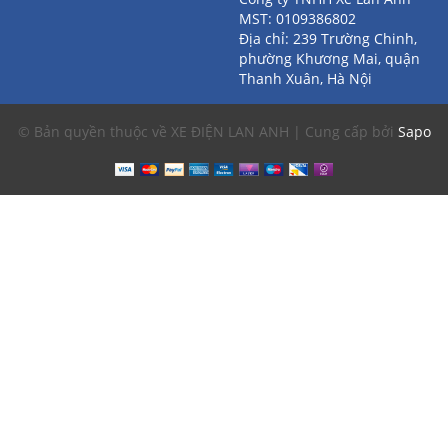
MST: 0109386802
Địa chỉ: 239 Trường Chinh,
phường Khương Mai, quận
Thanh Xuân, Hà Nội
© Bản quyền thuộc về XE ĐIỆN LAN ANH | Cung cấp bởi
Sapo