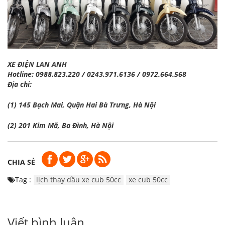
XE ĐIỆN LAN ANH
Hotline: 0988.823.220 / 0243.971.6136 / 0972.664.568
Địa chỉ:
(1) 145 Bạch Mai, Quận Hai Bà Trưng, Hà Nội
(2) 201 Kim Mã, Ba Đình, Hà Nội
CHIA SẺ
Tag :
lịch thay dầu xe cub 50cc
xe cub 50cc
Viết bình luận