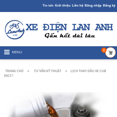
Tin tức
Giới thiệu
Liên hệ
Đăng nhập
Đăng ký
0
MENU
TRANG CHỦ
TƯ VẤN KỸ THUẬT
LỊCH THAY DẦU XE CUB
50CC?