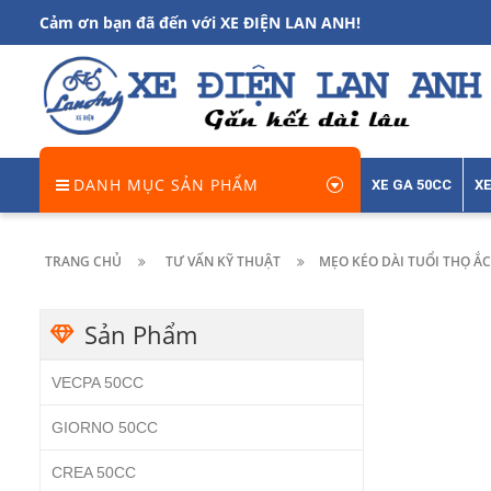
Cảm ơn bạn đã đến với XE ĐIỆN LAN ANH!
DANH MỤC SẢN PHẨM
XE GA 50CC
XE
TRANG CHỦ
TƯ VẤN KỸ THUẬT
MẸO KÉO DÀI TUỔI THỌ ẮC
Sản Phẩm
VECPA 50CC
GIORNO 50CC
CREA 50CC