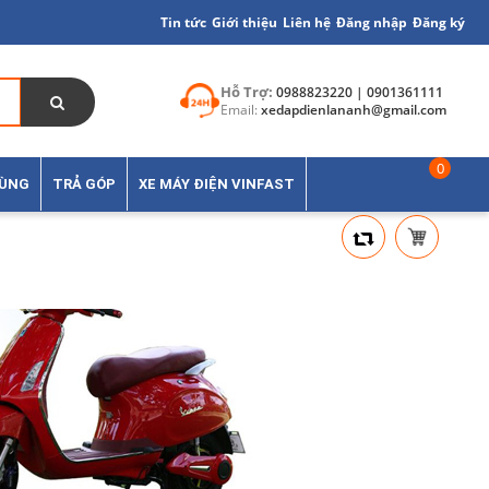
Tin tức
Giới thiệu
Liên hệ
Đăng nhập
Đăng ký
Hỗ Trợ:
0988823220 | 0901361111
Email:
xedapdienlananh@gmail.com
0
TÙNG
TRẢ GÓP
XE MÁY ĐIỆN VINFAST