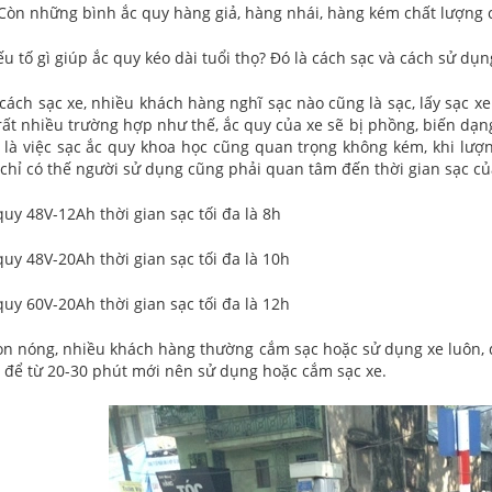
 Còn những bình ắc quy hàng giả, hàng nhái, hàng kém chất lượng c
u tố gì giúp ắc quy kéo dài tuổi thọ? Đó là cách sạc và cách sử dụ
 cách sạc xe, nhiều khách hàng nghĩ sạc nào cũng là sạc, lấy sạc 
ất nhiều trường hợp như thế, ắc quy của xe sẽ bị phồng, biến dạng 
là việc sạc ắc quy khoa học cũng quan trọng không kém, khi lượng
chỉ có thế người sử dụng cũng phải quan tâm đến thời gian sạc củ
quy 48V-12Ah thời gian sạc tối đa là 8h
quy 48V-20Ah thời gian sạc tối đa là 10h
 quy 60V-20Ah thời gian sạc tối đa là 12h
òn nóng, nhiều khách hàng thường cắm sạc hoặc sử dụng xe luôn, đ
n để từ 20-30 phút mới nên sử dụng hoặc cắm sạc xe.