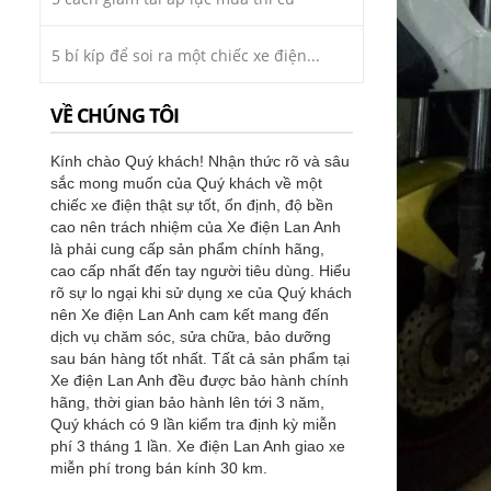
5 bí kíp để soi ra một chiếc xe điện...
VỀ CHÚNG TÔI
Kính chào Quý khách! Nhận thức rõ và sâu
sắc mong muốn của Quý khách về một
chiếc xe điện thật sự tốt, ổn định, độ bền
cao nên trách nhiệm của Xe điện Lan Anh
là phải cung cấp sản phẩm chính hãng,
cao cấp nhất đến tay người tiêu dùng. Hiểu
rõ sự lo ngại khi sử dụng xe của Quý khách
nên Xe điện Lan Anh cam kết mang đến
dịch vụ chăm sóc, sửa chữa, bảo dưỡng
sau bán hàng tốt nhất. Tất cả sản phẩm tại
Xe điện Lan Anh đều được bảo hành chính
hãng, thời gian bảo hành lên tới 3 năm,
Quý khách có 9 lần kiểm tra định kỳ miễn
phí 3 tháng 1 lần. Xe điện Lan Anh giao xe
miễn phí trong bán kính 30 km.