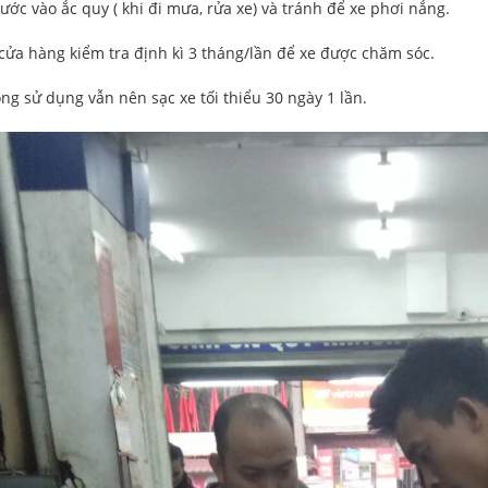
ước vào ắc quy ( khi đi mưa, rửa xe) và tránh để xe phơi nắng.
ửa hàng kiểm tra định kì 3 tháng/lần để xe được chăm sóc.
ng sử dụng vẫn nên sạc xe tối thiểu 30 ngày 1 lần.