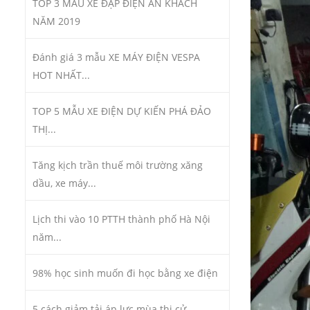
TOP 3 MẪU XE ĐẠP ĐIỆN ĂN KHÁCH
NĂM 2019
Đánh giá 3 mẫu XE MÁY ĐIỆN VESPA
HOT NHẤT...
TOP 5 MẪU XE ĐIỆN DỰ KIẾN PHÁ ĐẢO
THỊ...
Tăng kịch trần thuế môi trường xăng
dầu, xe máy...
Lịch thi vào 10 PTTH thành phố Hà Nội
năm...
98% học sinh muốn đi học bằng xe điện
5 cách giảm tải áp lực mùa thi cử