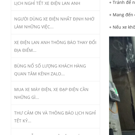
+ Tránh để n
LỊCH NGHỈ TẾT XE ĐIỆN LAN ANH
+ Mang đến c
NGƯỜI DÙNG XE ĐIỆN NHẤT ĐỊNH NHỚ
LÀM NHỮNG VIỆC...
+ Nếu xe khô
XE ĐIỆN LAN ANH THÔNG BÁO THAY ĐỔI
ĐỊA ĐIỂM...
BÙNG NỔ SỐ LƯỢNG KHÁCH HÀNG
QUAN TÂM KÊNH ZALO...
MUA XE MÁY ĐIỆN, XE ĐẠP ĐIỆN CẦN
NHỮNG GÌ...
THƯ CẢM ƠN VÀ THÔNG BÁO LỊCH NGHỈ
TẾT KỶ...