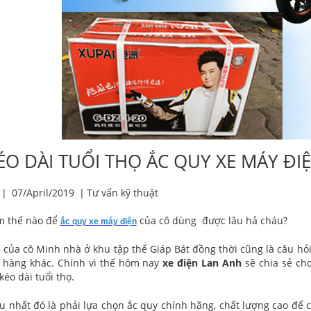
O DÀI TUỔI THỌ ẮC QUY XE MÁY ĐI
|
07/April/2019
|
Tư vấn kỹ thuật
àm thế nào để
của cô dùng được lâu hả cháu?
ắc quy xe máy điện
i của cô Minh nhà ở khu tập thể Giáp Bát đồng thời cũng là câu hỏ
h hàng khác. Chính vì thế hôm nay
xe điện Lan Anh
sẽ chia sẻ ch
kéo dài tuổi thọ.
ếu nhất đó là phải lựa chọn ắc quy chính hãng, chất lượng cao để 