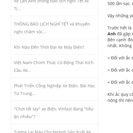
Xe Lan Anh thông báo lịch nghỉ Tết Ất
500 lần sạc.
Tị...
Vậy những yế
THÔNG BÁO LỊCH NGHỈ TẾT và khuyến
Trước hết là
nghị chăm sóc...
Anh
đã gặp r
Bên cạnh đó 
nhất. Không 
Khi Nào Đến Thời Đại Xe Máy Điện?
+ Đối với ắc 
Việt Nam Chính Thức Có Động Thái Kích
+ Đối với ắc 
Cầu Xe...
+ Đối với ắc
Phát Triển Công Nghiệp Xe Điện. Bài Học
Từ Trung...
Khi ắc quy c
nóng thì nê
"Chơi tất tay" xe điện, Vinfast đang "liều
ăn nhiều"?
Tương Lai Nào Cho Ngành Sản Xuất Xe