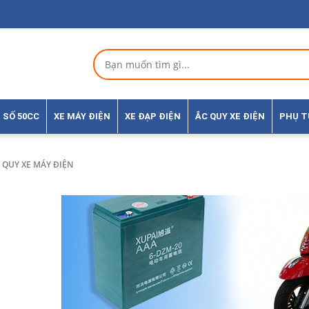
 SỐ 50CC
XE MÁY ĐIỆN
XE ĐẠP ĐIỆN
ẮC QUY XE ĐIỆN
PHỤ 
 QUY XE MÁY ĐIỆN