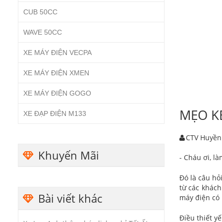
CUB 50CC
WAVE 50CC
XE MÁY ĐIỆN VECPA
XE MÁY ĐIỆN XMEN
XE MÁY ĐIỆN GOGO
MẸO KÉ
XE ĐẠP ĐIỆN M133
CTV Huyền
Khuyến Mãi
- Cháu ơi, l
Đó là câu hỏ
từ các khác
Bài viết khác
máy điện có 
Điều thiết y