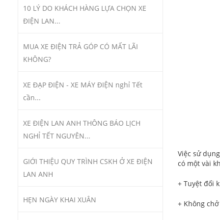
10 LÝ DO KHÁCH HÀNG LỰA CHỌN XE
ĐIỆN LAN...
MUA XE ĐIỆN TRẢ GÓP CÓ MẤT LÃI
KHÔNG?
XE ĐẠP ĐIỆN - XE MÁY ĐIỆN nghỉ Tết
cần...
XE ĐIỆN LAN ANH THÔNG BÁO LỊCH
NGHỈ TẾT NGUYÊN...
Việc sử dụng
GIỚI THIỆU QUY TRÌNH CSKH Ở XE ĐIỆN
có một vài k
LAN ANH
+ Tuyệt đối k
HẸN NGÀY KHAI XUÂN
+ Không chở q