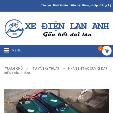
Tin tức
Giới thiệu
Liên hệ
Đăng nhập
Đăng ký
0
MENU
TRANG CHỦ
TƯ VẤN KỸ THUẬT
NHẬN BIẾT ẮC QUY XE ĐẠP
ĐIỆN CHÍNH HÃNG