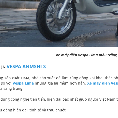
Xe máy điện Vespa Lima màu trắng 
VESPA ANMSHI S
ĐIỆN
g sản xuất LIMA, nhà sản xuất đã làm rúng động khi khai thác p
n so với
Vespa Lima
nhưng giá lại mềm hơn hẳn.
Xe máy điện Ves
và sang trọng.
 dụng công nghệ tiên tiến, hiện đại bậc nhất giúp người Việt Nam t
ểu dáng hiện đại, tinh tế và trau chuốt