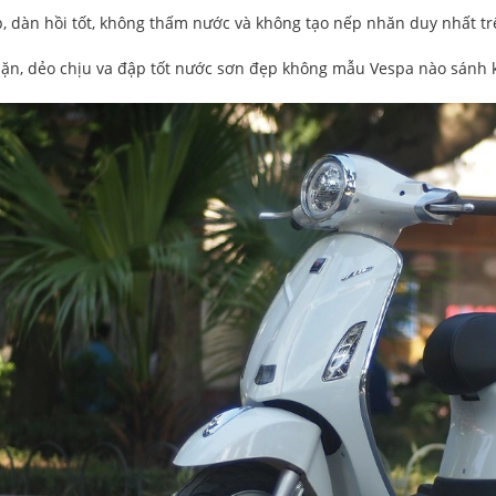
p, dàn hồi tốt, không thấm nước và không tạo nếp nhăn duy nhất tr
ặn, dẻo chịu va đập tốt nước sơn đẹp không mẫu Vespa nào sánh 