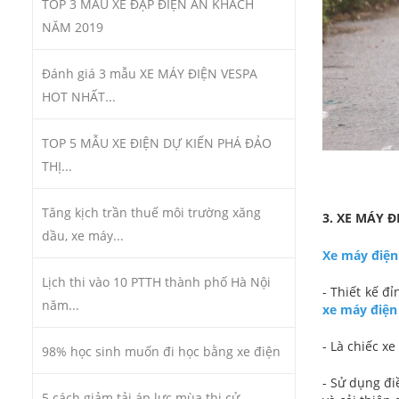
TOP 3 MẪU XE ĐẠP ĐIỆN ĂN KHÁCH
NĂM 2019
Đánh giá 3 mẫu XE MÁY ĐIỆN VESPA
HOT NHẤT...
TOP 5 MẪU XE ĐIỆN DỰ KIẾN PHÁ ĐẢO
THỊ...
Tăng kịch trần thuế môi trường xăng
3. XE MÁY Đ
dầu, xe máy...
Xe máy điện
Lịch thi vào 10 PTTH thành phố Hà Nội
- Thiết kế đ
năm...
xe máy điện
- Là chiếc x
98% học sinh muốn đi học bằng xe điện
- Sử dụng đi
5 cách giảm tải áp lực mùa thi cử