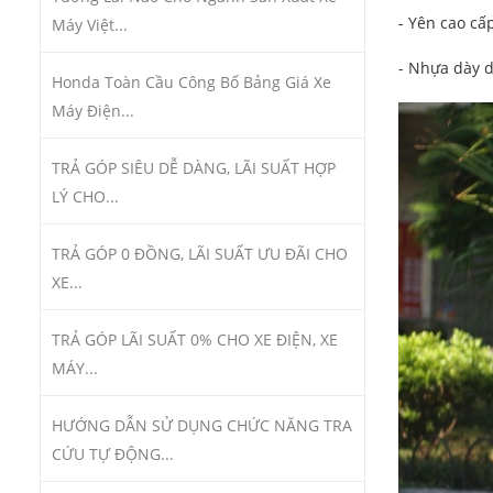
- Yên cao cấ
Máy Việt...
- Nhựa dày d
Honda Toàn Cầu Công Bố Bảng Giá Xe
Máy Điện...
TRẢ GÓP SIÊU DỄ DÀNG, LÃI SUẤT HỢP
LÝ CHO...
TRẢ GÓP 0 ĐỒNG, LÃI SUẤT ƯU ĐÃI CHO
XE...
TRẢ GÓP LÃI SUẤT 0% CHO XE ĐIỆN, XE
MÁY...
HƯỚNG DẪN SỬ DỤNG CHỨC NĂNG TRA
CỨU TỰ ĐỘNG...