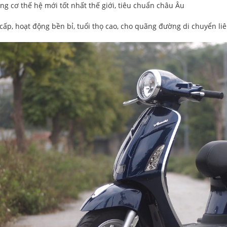
ộng cơ thế hệ mới tốt nhất thế giới, tiêu chuẩn châu Âu
 cấp, hoạt động bền bỉ, tuổi thọ cao, cho quãng đường di chuyển l