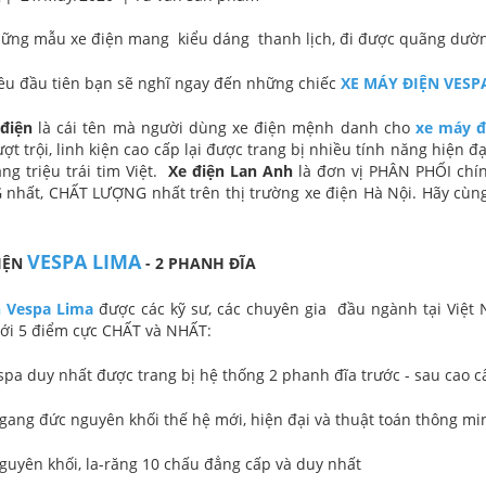
ững mẫu xe điện mang kiểu dáng thanh lịch, đi được quãng dường
ều đầu tiên bạn sẽ nghĩ ngay đến những chiếc
XE MÁY ĐIỆN VESP
điện
là cái tên mà người dùng xe điện mệnh danh cho
xe máy đ
t trội, linh kiện cao cấp lại được trang bị nhiều tính năng hiện đạ
ng triệu trái tim Việt.
Xe điện Lan Anh
là đơn vị PHÂN PHỐI ch
nhất, CHẤT LƯỢNG nhất trên thị trường xe điện Hà Nội. Hãy cùn
VESPA LIMA
ĐIỆN
- 2 PHANH ĐĨA
 Vespa Lima
được các kỹ sư, các chuyên gia đầu ngành tại Việt 
ới 5 điểm cực CHẤT và NHẤT:
espa duy nhất được trang bị hệ thống 2 phanh đĩa trước - sau cao c
 gang đức nguyên khối thế hệ mới, hiện đại và thuật toán thông mi
guyên khối, la-răng 10 chấu đẳng cấp và duy nhất