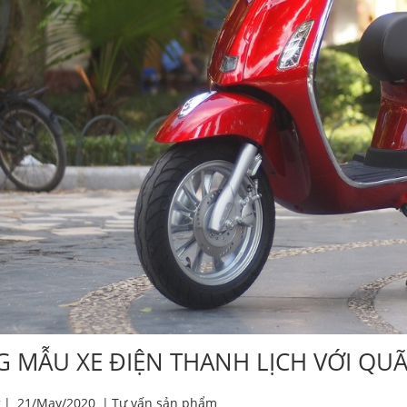
 MẪU XE ĐIỆN THANH LỊCH VỚI QU
g
|
21/May/2020
|
Tư vấn sản phẩm