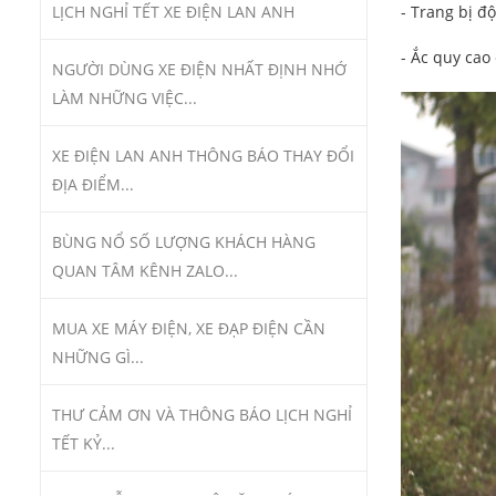
- Trang bị đ
LỊCH NGHỈ TẾT XE ĐIỆN LAN ANH
- Ắc quy cao
NGƯỜI DÙNG XE ĐIỆN NHẤT ĐỊNH NHỚ
LÀM NHỮNG VIỆC...
XE ĐIỆN LAN ANH THÔNG BÁO THAY ĐỔI
ĐỊA ĐIỂM...
BÙNG NỔ SỐ LƯỢNG KHÁCH HÀNG
QUAN TÂM KÊNH ZALO...
MUA XE MÁY ĐIỆN, XE ĐẠP ĐIỆN CẦN
NHỮNG GÌ...
THƯ CẢM ƠN VÀ THÔNG BÁO LỊCH NGHỈ
TẾT KỶ...