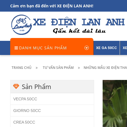
Cảm ơn bạn đã đến với XE ĐIỆN LAN ANH!
DANH MỤC SẢN PHẨM
XE GA 50CC
XE
TRANG CHỦ
TƯ VẤN SẢN PHẨM
NHỮNG MẪU XE ĐIỆN THA
Sản Phẩm
VECPA 50CC
GIORNO 50CC
CREA 50CC