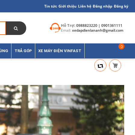
Tin tức
Giới thiệu
Liên hệ
Đăng nhập
Đăng ký
Hỗ Trợ:
0988823220 | 0901361111
Email:
xedapdienlananh@gmail.com
0
TÙNG
TRẢ GÓP
XE MÁY ĐIỆN VINFAST