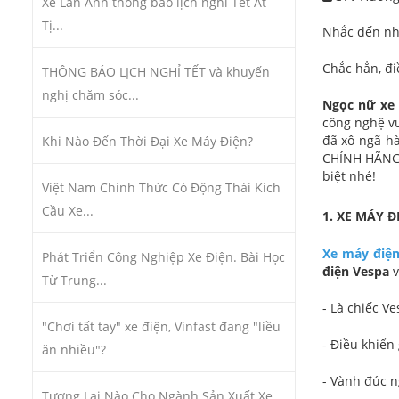
Xe Lan Anh thông báo lịch nghỉ Tết Ất
Tị...
Nhắc đến nh
Chắc hẳn, đi
THÔNG BÁO LỊCH NGHỈ TẾT và khuyến
nghị chăm sóc...
Ngọc nữ xe 
công nghệ vượ
đã xô ngã hà
Khi Nào Đến Thời Đại Xe Máy Điện?
CHÍNH HÃNG 
biệt nhé!
Việt Nam Chính Thức Có Động Thái Kích
Cầu Xe...
1. XE MÁY 
Xe máy điện
Phát Triển Công Nghiệp Xe Điện. Bài Học
điện Vespa
v
Từ Trung...
- Là chiếc V
"Chơi tất tay" xe điện, Vinfast đang "liều
- Điều khiển
ăn nhiều"?
- Vành đúc n
Tương Lai Nào Cho Ngành Sản Xuất Xe