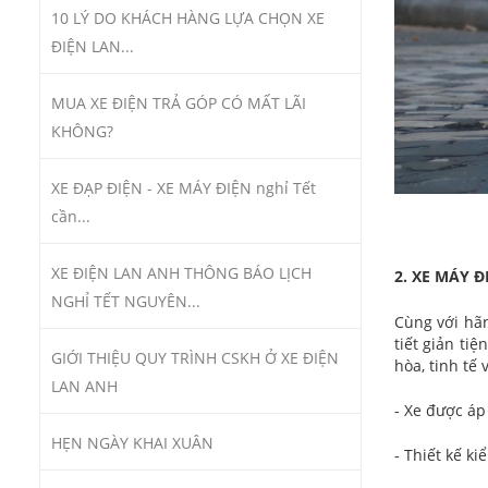
10 LÝ DO KHÁCH HÀNG LỰA CHỌN XE
ĐIỆN LAN...
MUA XE ĐIỆN TRẢ GÓP CÓ MẤT LÃI
KHÔNG?
XE ĐẠP ĐIỆN - XE MÁY ĐIỆN nghỉ Tết
cần...
XE ĐIỆN LAN ANH THÔNG BÁO LỊCH
2. XE MÁY 
NGHỈ TẾT NGUYÊN...
Cùng với hãn
tiết giản tiệ
GIỚI THIỆU QUY TRÌNH CSKH Ở XE ĐIỆN
hòa, tinh tế 
LAN ANH
- Xe được áp
HẸN NGÀY KHAI XUÂN
- Thiết kế ki