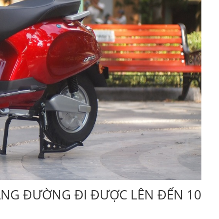
ÃNG ĐƯỜNG ĐI ĐƯỢC LÊN ĐẾN 100 