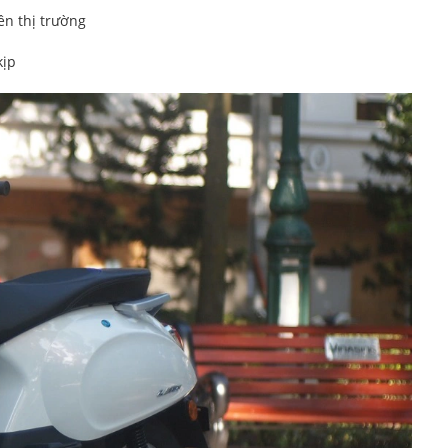
ên thị trường
kịp