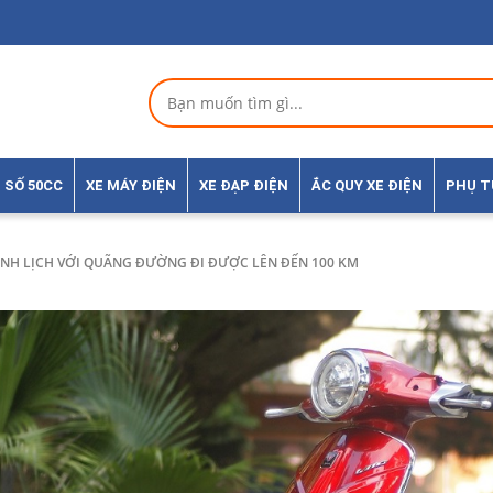
 SỐ 50CC
XE MÁY ĐIỆN
XE ĐẠP ĐIỆN
ẮC QUY XE ĐIỆN
PHỤ 
NH LỊCH VỚI QUÃNG ĐƯỜNG ĐI ĐƯỢC LÊN ĐẾN 100 KM