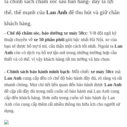
là chính sách chăm sóc sau bán hàng- đây là lợi
thế, thế mạnh của
Lan Anh
để thu hút và giữ chân
khách hàng.
- Chế độ chăm sóc, bảo dưỡng xe máy 50cc
: Với đội ngũ kỹ
thuật chuyên về
xe 50 phân phối
giỏi bậc nhất Hà Nội, xe của
bạn sẽ được hỗ trợ tỉ mỉ, cẩn thận một cách tốt nhất. Ngoài ra
Lan
Anh
còn có dịch vụ hỗ trợ tận nơi trong những trường hợp cần
thiết và có thể, vì vậy khách hàng rất tin tưởng và lựa chọn.
- Chính sách bảo hành minh bạch
: Mỗi chiếc
xe máy 50cc
mà
Lan Anh
cung cấp đều có chế độ bảo hành đầy đủ, rõ ràng và rất
nhanh chóng. Mọi chi tiết liên quan đến bảo hành được
Lan Anh
đề cập rất đầy đủ trong mỗi cuốn sổ bảo hành mà Lan Anh cung
cấp đến khách hàng. Hơn nữa trong cuốn sổ bảo hành ấy Lan
Anh còn cung cấp thêm rất nhiều thông tin hữu ích cho người sử
dụng.