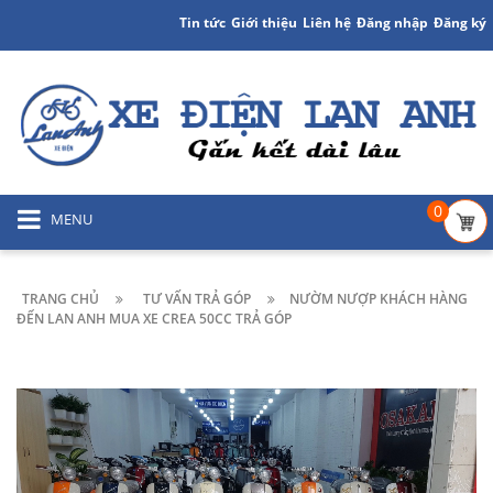
Tin tức
Giới thiệu
Liên hệ
Đăng nhập
Đăng ký
0
MENU
TRANG CHỦ
TƯ VẤN TRẢ GÓP
NƯỜM NƯỢP KHÁCH HÀNG
ĐẾN LAN ANH MUA XE CREA 50CC TRẢ GÓP