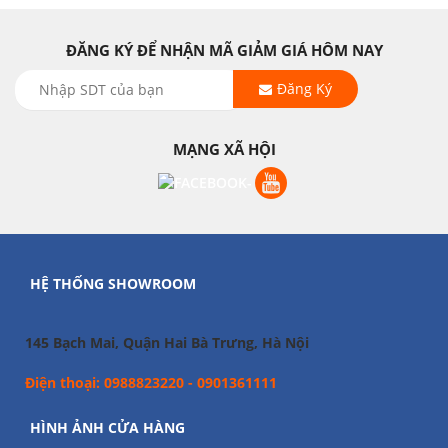
ĐĂNG KÝ ĐỂ NHẬN MÃ GIẢM GIÁ HÔM NAY
Đăng Ký
MẠNG XÃ HỘI
HỆ THỐNG SHOWROOM
145 Bạch Mai, Quận Hai Bà Trưng, Hà Nội
Điện thoại: 0988823220 - 0901361111
HÌNH ẢNH CỬA HÀNG