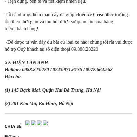
-
Tiện dụng, bền bì và tiết kiệm nhiên liệu.
Tất cả những điểm mạnh ấy đã giúp
chiếc xe Crea 50cc
trường
tồn theo thời gian và thu hút được sự quan tâm của hàng
triệu khách hàng!
-Để được tư vấn đầy đủ bất cứ loại xe nào: chúng tôi rất vui được
hỗ trợ Quý khách tại số điện thoại 09.888.23220
XE ĐIỆN LAN ANH
Hotline: 0988.823.220 / 0243.971.6136 / 0972.664.568
Địa chỉ:
(1) 145 Bạch Mai, Quận Hai Bà Trưng, Hà Nội
(2) 201 Kim Mã, Ba Đình, Hà Nội
CHIA SẺ
Tag :