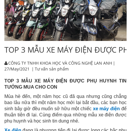
TOP 3 MẪU XE MÁY ĐIỆN ĐƯỢC P
CÔNG TY TNHH KHOA HỌC VÀ CÔNG NGHỆ LAN ANH
|
27/May/2021
|
Tư vấn sản phẩm
TOP 3
MẪU XE MÁY ĐIỆN ĐƯỢC PHỤ HUYNH TIN
TƯỞNG
MUA CHO CON
Mùa hè đến, một năm học cũ đã qua nhưng cũng chẳng
bao lâu nữa thì một năm học mới lại bắt đầu, các bạn học
sinh bây giờ đều muốn sở hữu một chiếc
xe máy điện
để
thuận tiện đi lại. Cùng điểm qua những mẫu xe điện được
phụ huynh và học sinh tin dung nhé.
Xe điện
đang là phương tiện đi lại được long các bậc phụ