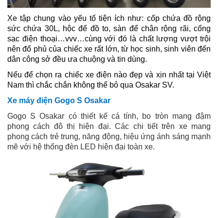
Xe tập chung vào yếu tố tiện ích như: cốp chứa đồ rộng
sức chứa 30L, hộc để đồ to, sàn để chân rộng rãi, cổng
sạc điện thoại…vvv…cùng với đó là chất lượng vượt trội
nên đổ phủ của chiếc xe rất lớn, từ học sinh, sinh viên đến
dân công sở đều ưa chuộng và tin dùng.
Nếu để chọn ra chiếc xe điện nào đẹp và xịn nhất tại Việt
Nam thì chắc chắn không thể bỏ qua Osakar SV.
Xe máy điện Gogo S Osakar
Gogo S Osakar có thiết kế cá tính, bo tròn mang đậm
phong cách đô thị hiện đại. Các chi tiết trên xe mang
phong cách trẻ trung, năng động, hiệu ứng ánh sáng mạnh
mẽ với hệ thống đèn LED hiện đại toàn xe.