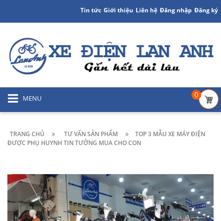
Tin tức
Giới thiệu
Liên hệ
Đăng nhập
Đăng ký
0
MENU
TRANG CHỦ
TƯ VẤN SẢN PHẨM
TOP 3 MẪU XE MÁY ĐIỆN
ĐƯỢC PHỤ HUYNH TIN TƯỞNG MUA CHO CON